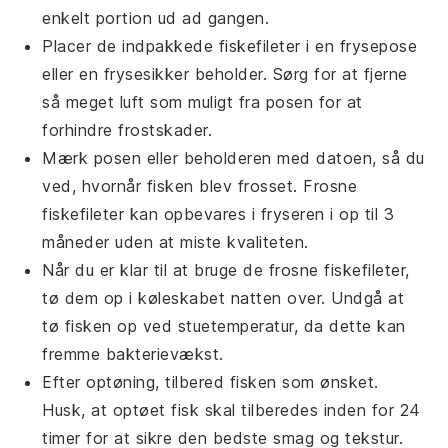
enkelt portion ud ad gangen.
Placer de indpakkede
fiskefileter
i en frysepose
eller en frysesikker beholder. Sørg for at fjerne
så meget luft som muligt fra posen for at
forhindre frostskader.
Mærk posen eller beholderen med datoen, så du
ved, hvornår
fisk
en blev frosset. Frosne
fiskefileter
kan opbevares i fryseren i op til 3
måneder uden at miste kvaliteten.
Når du er klar til at bruge de frosne
fiskefileter
,
tø dem op i køleskabet natten over. Undgå at
tø
fisk
en op ved stuetemperatur, da dette kan
fremme bakterievækst.
Efter optøning, tilbered
fisk
en som ønsket.
Husk, at optøet
fisk
skal tilberedes inden for 24
timer for at sikre den bedste smag og tekstur.