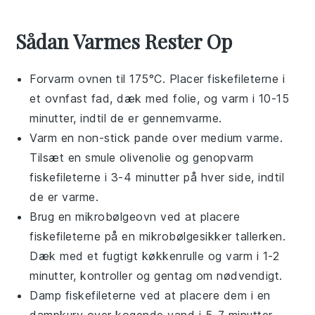
Sådan Varmes Rester Op
Forvarm ovnen til 175°C. Placer
fiskefileterne
i
et ovnfast fad, dæk med folie, og varm i 10-15
minutter, indtil de er gennemvarme.
Varm en non-stick pande over medium varme.
Tilsæt en smule
olivenolie
og genopvarm
fiskefileterne
i 3-4 minutter på hver side, indtil
de er varme.
Brug en mikrobølgeovn ved at placere
fiskefileterne
på en mikrobølgesikker tallerken.
Dæk med et fugtigt køkkenrulle og varm i 1-2
minutter, kontroller og gentag om nødvendigt.
Damp
fiskefileterne
ved at placere dem i en
dampkurv over kogende vand i 5-7 minutter,