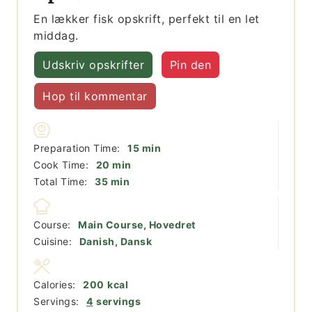
En lækker fisk opskrift, perfekt til en let
middag.
Udskriv opskrifter
Pin den
Hop til kommentar
minutter
Preparation Time:
15
min
minutter
Cook Time:
20
min
minutter
Total Time:
35
min
Course:
Main Course, Hovedret
Cuisine:
Danish, Dansk
Calories:
200
kcal
Servings:
4
servings