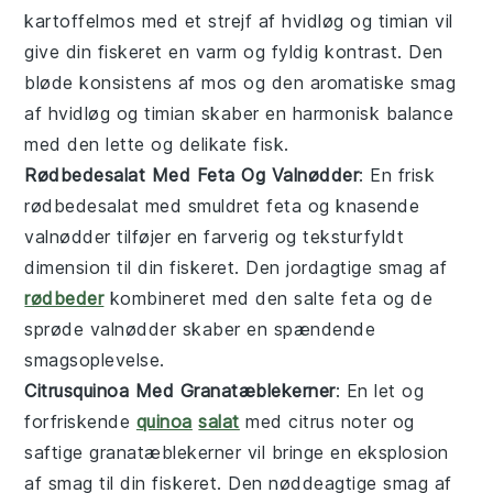
kartoffelmos
med et strejf af
hvidløg
og
timian
vil
give din fiskeret en varm og fyldig kontrast. Den
bløde konsistens af
mos
og den aromatiske smag
af
hvidløg
og
timian
skaber en harmonisk balance
med den lette og delikate fisk.
Rødbedesalat Med Feta Og Valnødder
: En frisk
rødbedesalat
med smuldret
feta
og knasende
valnødder
tilføjer en farverig og teksturfyldt
dimension til din fiskeret. Den jordagtige smag af
rødbeder
kombineret med den salte
feta
og de
sprøde
valnødder
skaber en spændende
smagsoplevelse.
Citrusquinoa Med Granatæblekerner
: En let og
forfriskende
quinoa
salat
med
citrus
noter og
saftige
granatæblekerner
vil bringe en eksplosion
af smag til din fiskeret. Den nøddeagtige smag af