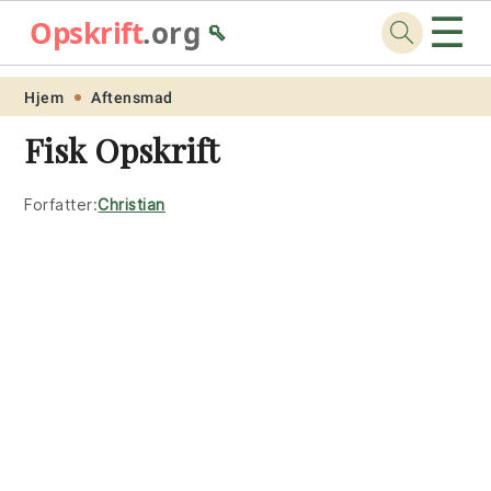
☰
Opskrift
.org
🥄
Skip
Skip
Skip
Skip
Hjem
Aftensmad
to
to
to
to
Fisk Opskrift
primary
main
primary
footer
navigation
content
sidebar
Forfatter:
Christian