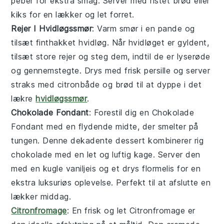
peber
for ekstra smag. Server med
ristet brød
eller
kiks
for en lækker og let forret.
Rejer I Hvidløgssmør
: Varm
smør
i en pande og
tilsæt finthakket
hvidløg
. Når hvidløget er gyldent,
tilsæt
store rejer
og steg dem, indtil de er lyserøde
og gennemstegte. Drys med
frisk persille
og server
straks med
citronbåde
og
brød
til at dyppe i det
lækre
hvidløgssmør
.
Chokolade Fondant
: Forestil dig en
Chokolade
Fondant
med en flydende midte, der smelter på
tungen. Denne dekadente dessert kombinerer rig
chokolade
med en let og luftig kage. Server den
med en kugle
vaniljeis
og et drys
flormelis
for en
ekstra luksuriøs oplevelse. Perfekt til at afslutte en
lækker middag.
Citronfromage
: En frisk og let
Citronfromage
er