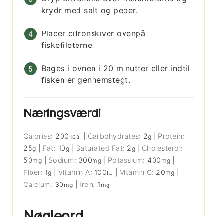
krydr med salt og peber.
Placer citronskiver ovenpå
fiskefileterne.
Bages i ovnen i 20 minutter eller indtil
fisken er gennemstegt.
Næringsværdi
Calories:
200
|
Carbohydrates:
2
|
Protein:
kcal
g
25
|
Fat:
10
|
Saturated Fat:
2
|
Cholesterol:
g
g
g
50
|
Sodium:
300
|
Potassium:
400
|
mg
mg
mg
Fiber:
1
|
Vitamin A:
100
|
Vitamin C:
20
|
g
IU
mg
Calcium:
30
|
Iron:
1
mg
mg
Nøgleord