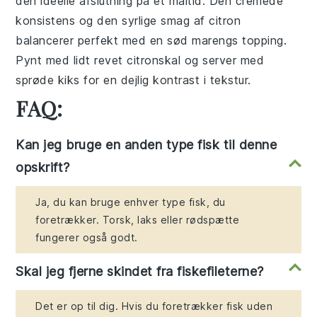
den ideelle afslutning på et måltid. Den cremede
konsistens og den syrlige smag af
citron
balancerer perfekt med en sød
marengs
topping.
Pynt med lidt
revet citronskal
og server med
sprøde
kiks
for en dejlig kontrast i tekstur.
FAQ:
Kan jeg bruge en anden type fisk til denne
opskrift?
Ja, du kan bruge enhver type fisk, du
foretrækker. Torsk, laks eller rødspætte
fungerer også godt.
Skal jeg fjerne skindet fra fiskefileterne?
Det er op til dig. Hvis du foretrækker fisk uden