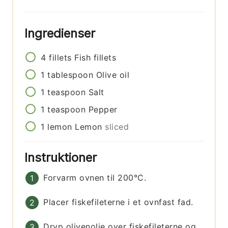
Ingredienser
4
fillets
Fish fillets
1
tablespoon
Olive oil
1
teaspoon
Salt
1
teaspoon
Pepper
1
lemon
Lemon
sliced
Instruktioner
Forvarm ovnen til 200°C.
Placer fiskefileterne i et ovnfast fad.
Dryp olivenolie over fiskefileterne og