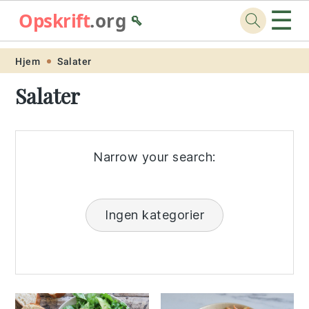
☰
Opskrift
.org
🥄
Skip
Skip
Skip
Skip
Hjem
Salater
to
to
to
to
Salater
primary
main
primary
footer
navigation
content
sidebar
Narrow your search:
Ingen kategorier