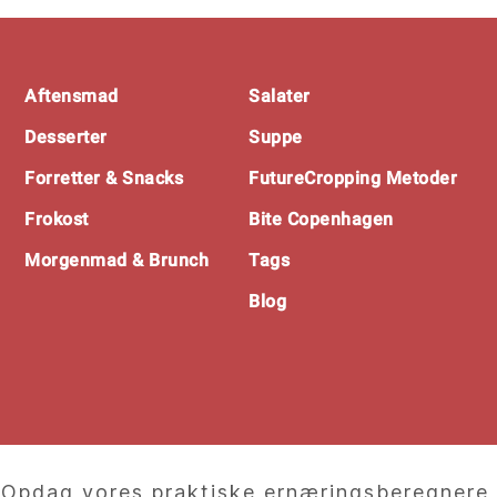
Footer
Aftensmad
Salater
Desserter
Suppe
Forretter & Snacks
FutureCropping Metoder
Frokost
Bite Copenhagen
Morgenmad & Brunch
Tags
Blog
Opdag vores praktiske ernæringsberegnere,