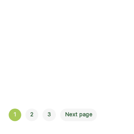
1
2
3
Next page
Navigation
Til Indlæg