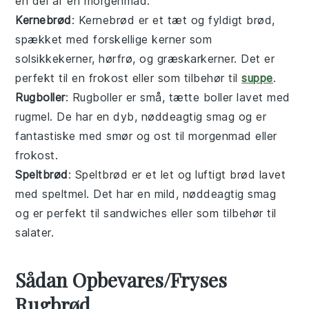
en del af en
morgenmad
.
Kernebrød
: Kernebrød er et tæt og fyldigt
brød
,
spækket med forskellige
kerner
som
solsikkekerner
,
hørfrø
, og
græskarkerner
. Det er
perfekt til en
frokost
eller som tilbehør til
suppe
.
Rugboller
: Rugboller er små, tætte
boller
lavet med
rugmel
. De har en dyb, nøddeagtig smag og er
fantastiske med
smør
og
ost
til
morgenmad
eller
frokost
.
Speltbrød
: Speltbrød er et let og luftigt
brød
lavet
med
speltmel
. Det har en mild, nøddeagtig smag
og er perfekt til
sandwiches
eller som tilbehør til
salater
.
Sådan Opbevares/Fryses
Rugbrød