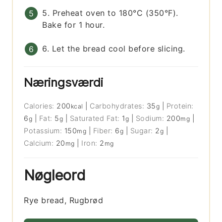
5. Preheat oven to 180°C (350°F).
Bake for 1 hour.
6. Let the bread cool before slicing.
Næringsværdi
Calories:
200
|
Carbohydrates:
35
|
Protein:
kcal
g
6
|
Fat:
5
|
Saturated Fat:
1
|
Sodium:
200
|
g
g
g
mg
Potassium:
150
|
Fiber:
6
|
Sugar:
2
|
mg
g
g
Calcium:
20
|
Iron:
2
mg
mg
Nøgleord
Rye bread, Rugbrød