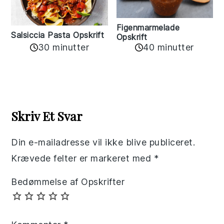
Figenmarmelade
Salsiccia Pasta Opskrift
Opskrift
30 minutter
40 minutter
Reader
Interactions
Skriv Et Svar
Din e-mailadresse vil ikke blive publiceret.
Krævede felter er markeret med
*
Bedømmelse af Opskrifter