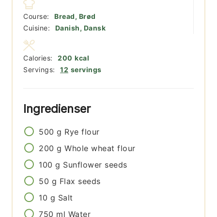
Course:
Bread, Brød
Cuisine:
Danish, Dansk
Calories:
200
kcal
Servings:
12
servings
Ingredienser
500
g
Rye flour
200
g
Whole wheat flour
100
g
Sunflower seeds
50
g
Flax seeds
10
g
Salt
750
ml
Water