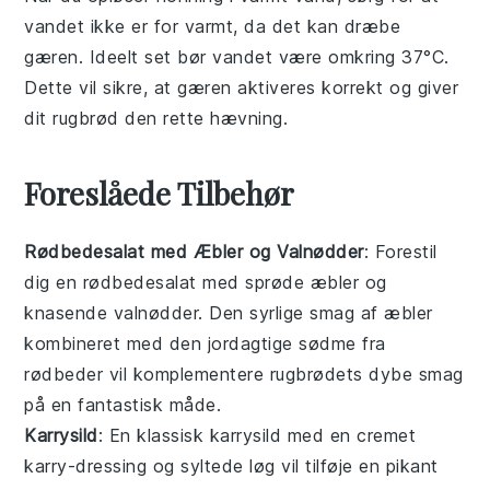
vandet ikke er for varmt, da det kan dræbe
gæren
. Ideelt set bør vandet være omkring 37°C.
Dette vil sikre, at gæren aktiveres korrekt og giver
dit
rugbrød
den rette hævning.
Foreslåede Tilbehør
Rødbedesalat med Æbler og Valnødder
: Forestil
dig en
rødbedesalat
med sprøde
æbler
og
knasende
valnødder
. Den syrlige smag af
æbler
kombineret med den jordagtige sødme fra
rødbeder
vil komplementere rugbrødets dybe smag
på en fantastisk måde.
Karrysild
: En klassisk
karrysild
med en cremet
karry
-dressing og syltede
løg
vil tilføje en pikant