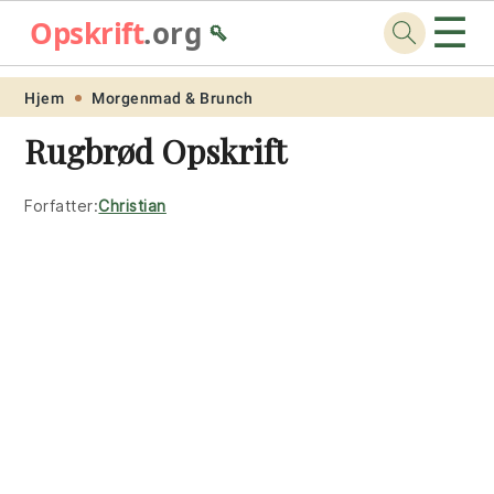
☰
Opskrift
.org
🥄
Skip
Skip
Skip
Skip
Hjem
Morgenmad & Brunch
to
to
to
to
Rugbrød Opskrift
primary
main
primary
footer
navigation
content
sidebar
Forfatter:
Christian