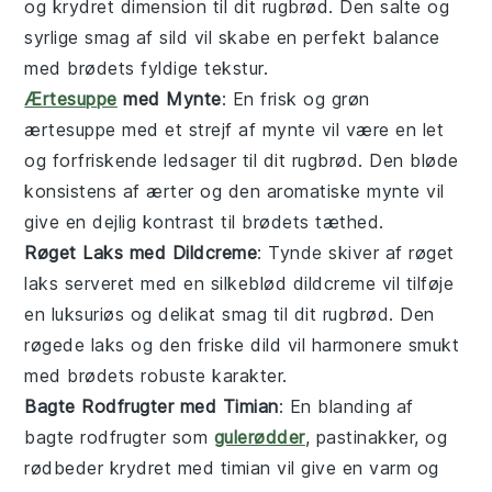
og krydret dimension til dit rugbrød. Den salte og
syrlige smag af
sild
vil skabe en perfekt balance
med brødets fyldige tekstur.
Ærtesuppe
med Mynte
: En frisk og grøn
ærtesuppe
med et strejf af
mynte
vil være en let
og forfriskende ledsager til dit rugbrød. Den bløde
konsistens af
ærter
og den aromatiske
mynte
vil
give en dejlig kontrast til brødets tæthed.
Røget Laks med Dildcreme
: Tynde skiver af
røget
laks
serveret med en silkeblød
dildcreme
vil tilføje
en luksuriøs og delikat smag til dit rugbrød. Den
røgede
laks
og den friske
dild
vil harmonere smukt
med brødets robuste karakter.
Bagte Rodfrugter med Timian
: En blanding af
bagte rodfrugter
som
gulerødder
,
pastinakker
, og
rødbeder
krydret med
timian
vil give en varm og