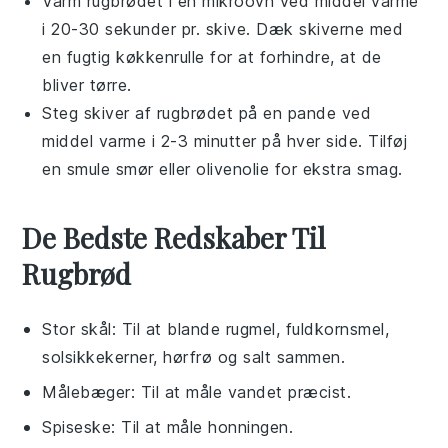
Varm
rugbrødet
i en
mikroovn
ved middel varme
i 20-30 sekunder pr. skive. Dæk skiverne med
en fugtig
køkkenrulle
for at forhindre, at de
bliver tørre.
Steg skiver af
rugbrødet
på en
pande
ved
middel varme i 2-3 minutter på hver side. Tilføj
en smule
smør
eller
olivenolie
for ekstra smag.
De Bedste Redskaber Til
Rugbrød
Stor skål
: Til at blande rugmel, fuldkornsmel,
solsikkekerner, hørfrø og salt sammen.
Målebæger
: Til at måle vandet præcist.
Spiseske
: Til at måle honningen.