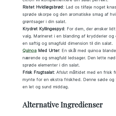
Ristet Hvidløgsbrød
: Lad os tilføje noget kna
sprøde skorpe og den aromatiske smag af
hv
grøntsager
i din
salat
.
Krydret Kyllingespyd
: For dem, der ønsker lid
valg. Marineret i en blanding af
krydderier
og
en saftig og smagfuld dimension til din
salat
.
Quinoa
Med Urter
: En skål med
quinoa
blande
nærende og smagfuld ledsager. Den lette nød
sprøde elementer i din
salat
.
Frisk Frugtsalat
: Afslut måltidet med en
frisk 
mynte
for en ekstra friskhed. Denne søde og f
en let og sund middag.
Alternative Ingredienser