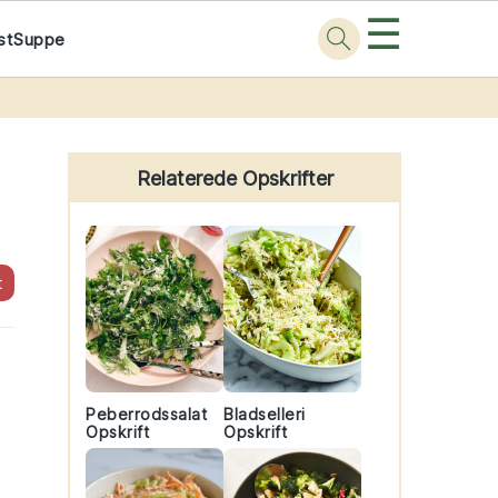
☰
st
Suppe
Primary
Sidebar
Relaterede Opskrifter
t
Peberrodssalat
Bladselleri
Opskrift
Opskrift