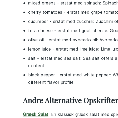
mixed greens
- erstat med
spinach
: Spinach
cherry tomatoes
- erstat med
grape tomat
cucumber
- erstat med
zucchini
: Zucchini o
feta cheese
- erstat med
goat cheese
: Goa
olive oil
- erstat med
avocado oil
: Avocado 
lemon juice
- erstat med
lime juice
: Lime jui
salt
- erstat med
sea salt
: Sea salt offers a
content.
black pepper
- erstat med
white pepper
: W
different flavor profile.
Andre Alternative Opskrifte
Græsk Salat
: En klassisk
græsk salat
med sp