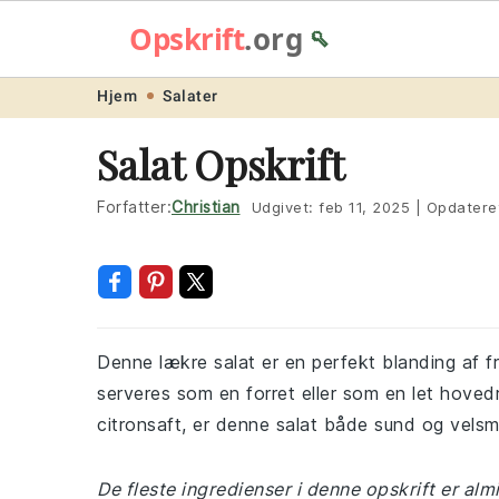
Opskrift
.org
🥄
Skip
Skip
Skip
Skip
Hjem
Salater
to
to
to
to
Salat Opskrift
primary
main
primary
footer
navigation
content
sidebar
Forfatter:
Christian
Udgivet:
feb 11, 2025
|
Opdatere
Denne lækre salat er en perfekt blanding af fr
serveres som en forret eller som en let hovedr
citronsaft, er denne salat både sund og vels
De fleste ingredienser i denne opskrift er a