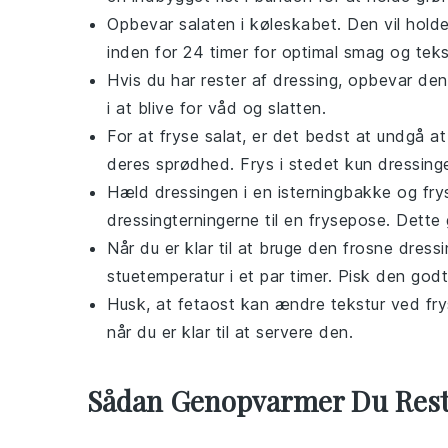
Opbevar
salaten
i køleskabet. Den vil holde
inden for 24 timer for optimal smag og teks
Hvis du har rester af
dressing
, opbevar den 
i at blive for våd og slatten.
For at fryse
salat
, er det bedst at undgå a
deres sprødhed. Frys i stedet kun
dressing
Hæld
dressingen
i en isterningbakke og fry
dressingterningerne
til en frysepose. Dette
Når du er klar til at bruge den frosne
dressi
stuetemperatur i et par timer. Pisk den go
Husk, at
fetaost
kan ændre tekstur ved frysn
når du er klar til at servere den.
Sådan Genopvarmer Du Res