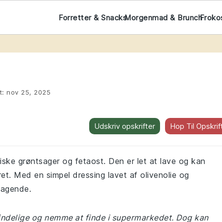
Forretter & Snacks
Morgenmad & Brunch
Froko
t:
nov 25, 2025
Udskriv opskrifter
Hop Til Opskrif
iske grøntsager og fetaost. Den er let at lave og kan
et. Med en simpel dressing lavet af olivenolie og
magende.
lmindelige og nemme at finde i supermarkedet. Dog kan