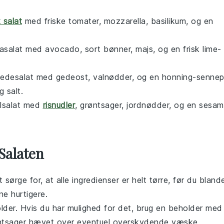
k salat
med
friske tomater
,
mozzarella
,
basilikum
, og en
asalat
med
avocado
,
sort bønner
,
majs
, og en frisk
lime-
edesalat
med
gedeost
,
valnødder
, og en
honning-senne
 salt.
lsalat
med
risnudler
,
grøntsager
,
jordnødder
, og en
sesam
Salaten
t sørge for, at alle ingredienser er helt tørre, før du bland
tne hurtigere.
lder. Hvis du har mulighed for det, brug en beholder med
ntsager
hævet over eventuel overskydende væske.