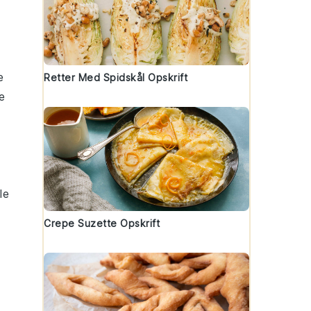
e
Retter Med Spidskål Opskrift
je
le
Crepe Suzette Opskrift