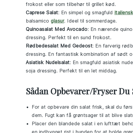
frokost eller som tilbehør til
grillet kød
.
Caprese Salat
: En simpel og smagfuld
italiens
balsamico
glasur
. Ideel til sommerdage.
Quinoasalat Med Avocado
: En nærende
quino
dressing
. Perfekt til en sund frokost.
Rødbedesalat Med Gedeost
: En farverig
rødb
dressing
. En fantastisk kombination af sødt og
Asiatisk Nudelsalat
: En smagfuld
asiatisk nude
soja dressing
. Perfekt til en let middag.
Sådan Opbevarer/Fryser Du 
For at opbevare din
salat
frisk, skal du førs
dem. Fugt kan få
grøntsager
til at blive sla
Placer den blandede
salat
i en lufttæt beho
en indbygget rist i bunden for at holde
grø