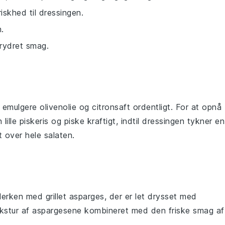
riskhed til dressingen.
.
krydret smag.
at emulgere
olivenolie
og
citronsaft
ordentligt. For at opnå
lille
piskeris
og piske kraftigt, indtil
dressing
en tykner en
t over hele
salaten
.
allerken med
grillet asparges
, der er let drysset med
ekstur af aspargesene kombineret med den friske smag af