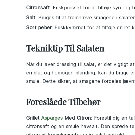
Citronsaft
: Friskpresset for at tilføje syre og f
Salt
: Bruges til at fremhæve smagene i salaten
Sort peber
: Friskkværnet for at tilføje en let 
Tekniktip Til Salaten
Når du laver
dressing
til
salat
, er det vigtigt 
en glat og homogen blanding, kan du bruge en 
smule. Dette sikrer, at
smagene
fordeles jævn
Foreslåede Tilbehør
Grillet
Asparges
Med Citron
: Forestil dig en t
citronsaft
og en smule
havsalt
. Den sprøde t
citron vil komplementere din
salat
perfekt.