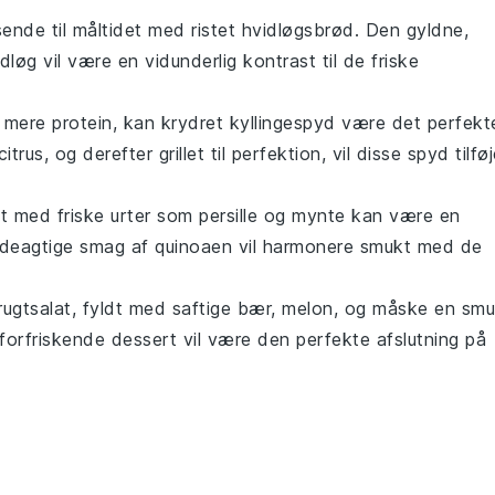
sende til måltidet med
ristet hvidløgsbrød
. Den gyldne,
idløg
vil være en vidunderlig kontrast til de friske
t mere protein, kan
krydret kyllingespyd
være det perfekt
citrus
, og derefter grillet til perfektion, vil disse spyd tilfø
t med friske
urter
som
persille
og
mynte
kan være en
deagtige smag af quinoaen vil harmonere smukt med de
frugtsalat
, fyldt med saftige
bær
,
melon
, og måske en smu
orfriskende dessert vil være den perfekte afslutning på