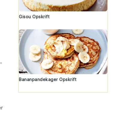
Gisou Opskrift
p
-
Bananpandekager Opskrift
er