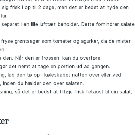
 sig frisk i op til 2 dage, men det er bedst at nyde den
tur.
separat i en lille lufttæt beholder. Dette forhindrer
salat
t fryse
grøntsager
som
tomater
og
agurker
, da de mister
en
.
s den. Når den er frossen, kan du overføre
 gør det nemt at tage en portion ud ad gangen.
ng
, lad den tø op i køleskabet natten over eller ved
dt, inden du hælder den over
salaten
.
ing, så det er bedst at tilføje frisk
fetaost
til din
salat
,
ter