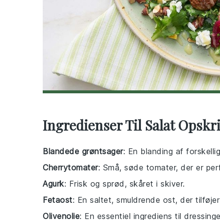
Ingredienser Til Salat Opskri
Blandede grøntsager
: En blanding af forskell
Cherrytomater
: Små, søde tomater, der er perfe
Agurk
: Frisk og sprød, skåret i skiver.
Fetaost
: En saltet, smuldrende ost, der tilføje
Olivenolie
: En essentiel ingrediens til dressinge