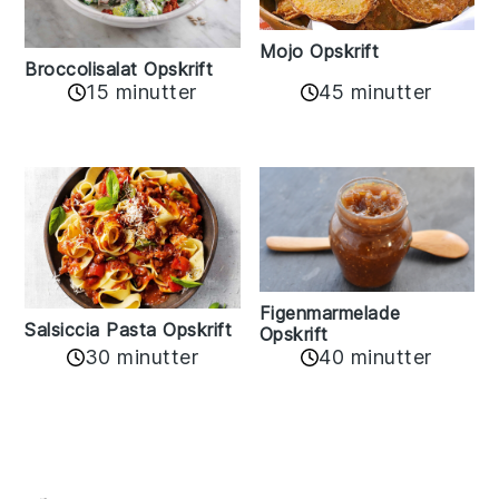
Mojo Opskrift
Broccolisalat Opskrift
15 minutter
45 minutter
Figenmarmelade
Salsiccia Pasta Opskrift
Opskrift
30 minutter
40 minutter
Reader
Interactions