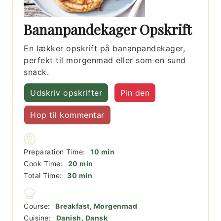
Bananpandekager Opskrift
En lækker opskrift på bananpandekager,
perfekt til morgenmad eller som en sund
snack.
Udskriv opskrifter
Pin den
Hop til kommentar
minutter
Preparation Time:
10
min
minutter
Cook Time:
20
min
minutter
Total Time:
30
min
Course:
Breakfast, Morgenmad
Cuisine:
Danish, Dansk