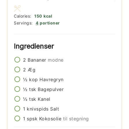
Calories:
150
kcal
Servings:
4
portioner
Ingredienser
2
Bananer
modne
2
Æg
½
kop
Havregryn
½
tsk
Bagepulver
½
tsk
Kanel
1
knivspids
Salt
1
spsk
Kokosolie
til stegning