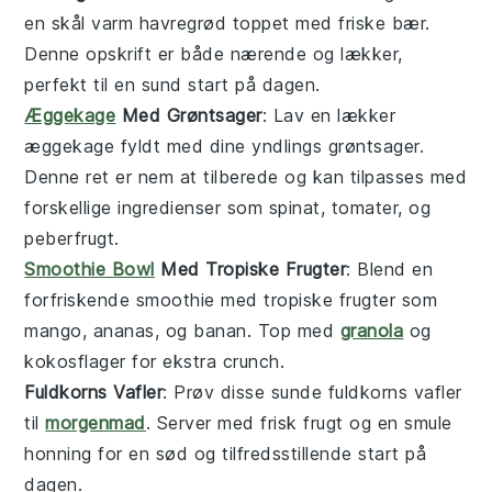
en skål varm
havregrød
toppet med friske
bær
.
Denne opskrift er både nærende og lækker,
perfekt til en sund start på dagen.
Æggekage
Med Grøntsager
: Lav en lækker
æggekage
fyldt med dine yndlings
grøntsager
.
Denne ret er nem at tilberede og kan tilpasses med
forskellige ingredienser som
spinat
,
tomater
, og
peberfrugt
.
Smoothie Bowl
Med Tropiske Frugter
: Blend en
forfriskende
smoothie
med
tropiske frugter
som
mango
,
ananas
, og
banan
. Top med
granola
og
kokosflager
for ekstra crunch.
Fuldkorns Vafler
: Prøv disse sunde
fuldkorns vafler
til
morgenmad
. Server med frisk
frugt
og en smule
honning
for en sød og tilfredsstillende start på
dagen.