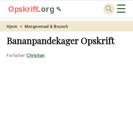
☰
Opskrift
.org
🥄
Skip
Skip
Skip
Skip
Hjem
Morgenmad & Brunch
to
to
to
to
Bananpandekager Opskrift
primary
main
primary
footer
navigation
content
sidebar
Forfatter:
Christian