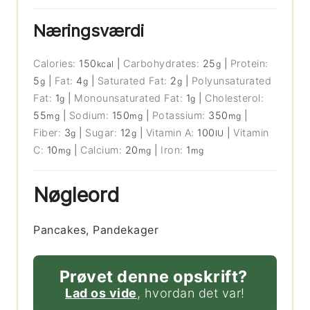
Næringsværdi
Calories:
150
|
Carbohydrates:
25
|
Protein:
kcal
g
5
|
Fat:
4
|
Saturated Fat:
2
|
Polyunsaturated
g
g
g
Fat:
1
|
Monounsaturated Fat:
1
|
Cholesterol:
g
g
55
|
Sodium:
150
|
Potassium:
350
|
mg
mg
mg
Fiber:
3
|
Sugar:
12
|
Vitamin A:
100
|
Vitamin
g
g
IU
C:
10
|
Calcium:
20
|
Iron:
1
mg
mg
mg
Nøgleord
Pancakes, Pandekager
Prøvet denne opskrift?
Lad os vide
, hvordan det var!