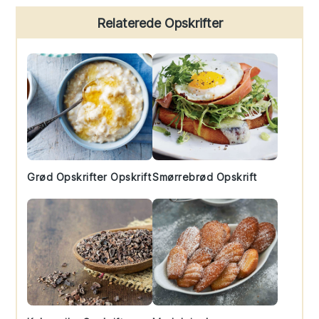
Primary
Relaterede Opskrifter
Sidebar
Grød Opskrifter Opskrift
Smørrebrød Opskrift