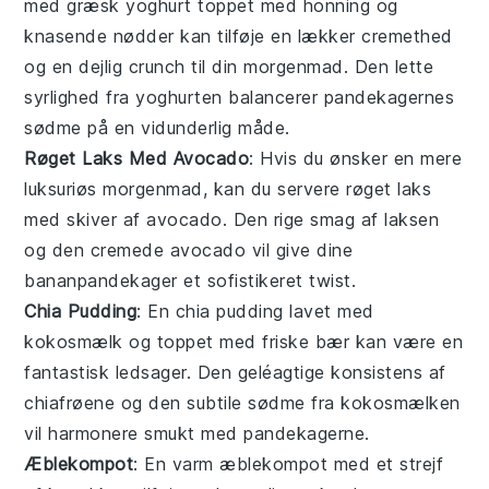
med
græsk yoghurt
toppet med
honning
og
knasende nødder
kan tilføje en lækker cremethed
og en dejlig crunch til din morgenmad. Den lette
syrlighed fra
yoghurten
balancerer pandekagernes
sødme på en vidunderlig måde.
Røget Laks Med Avocado
: Hvis du ønsker en mere
luksuriøs morgenmad, kan du servere
røget laks
med skiver af
avocado
. Den rige smag af
laksen
og den cremede
avocado
vil give dine
bananpandekager
et sofistikeret twist.
Chia Pudding
: En
chia pudding
lavet med
kokosmælk
og toppet med
friske bær
kan være en
fantastisk ledsager. Den geléagtige konsistens af
chiafrøene
og den subtile sødme fra
kokosmælken
vil harmonere smukt med pandekagerne.
Æblekompot
: En varm
æblekompot
med et strejf