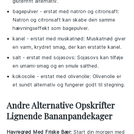
glutenfrit alternativ.
bagepulver
- erstat med
natron og citronsaft
:
Natron og citronsaft kan skabe den samme
hævningseffekt som bagepulver.
kanel
- erstat med
muskatnød
: Muskatnød giver
en varm, krydret smag, der kan erstatte kanel.
salt
- erstat med
sojasovs
: Sojasovs kan tilføje
en umami-smag og en smule salthed.
kokosolie
- erstat med
olivenolie
: Olivenolie er
et sundt alternativ og fungerer godt til stegning.
Andre Alternative Opskrifter
Lignende Bananpandekager
Havregrød Med Friske Bær
: Start din morgen med