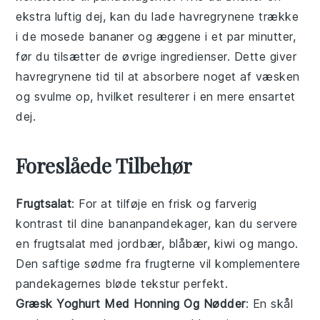
ekstra luftig dej, kan du lade
havregrynene
trække
i de mosede bananer og
æggene
i et par minutter,
før du tilsætter de øvrige ingredienser. Dette giver
havregrynene tid til at absorbere noget af væsken
og svulme op, hvilket resulterer i en mere ensartet
dej.
Foreslåede Tilbehør
Frugtsalat
: For at tilføje en frisk og farverig
kontrast til dine
bananpandekager
, kan du servere
en
frugtsalat
med
jordbær
,
blåbær
,
kiwi
og
mango
.
Den saftige sødme fra
frugterne
vil komplementere
pandekagernes bløde tekstur perfekt.
Græsk Yoghurt Med Honning Og Nødder
: En skål