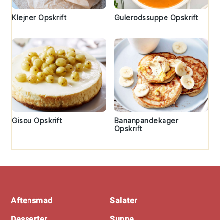
Klejner Opskrift
Gulerodssuppe Opskrift
Gisou Opskrift
Bananpandekager
Opskrift
Footer
Aftensmad
Salater
Desserter
Suppe