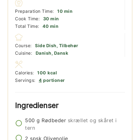
minutter
Preparation Time:
10
min
minutter
Cook Time:
30
min
minutter
Total Time:
40
min
Course:
Side Dish, Tilbehør
Cuisine:
Danish, Dansk
Calories:
100
kcal
Servings:
4
portioner
Ingredienser
500
g
Rødbeder
skrællet og skåret i
tern
2
spsk
Olivenolie