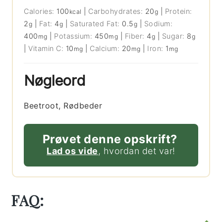
Calories:
100
|
Carbohydrates:
20
|
Protein:
kcal
g
2
|
Fat:
4
|
Saturated Fat:
0.5
|
Sodium:
g
g
g
400
|
Potassium:
450
|
Fiber:
4
|
Sugar:
8
mg
mg
g
g
|
Vitamin C:
10
|
Calcium:
20
|
Iron:
1
mg
mg
mg
Nøgleord
Beetroot, Rødbeder
Prøvet denne opskrift?
Lad os vide
, hvordan det var!
FAQ: