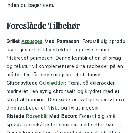
inden du bager dem.
Foreslåede Tilbehør
Grillet
Asparges
Med Parmesan
: Forestil dig sprøde
asparges
grillet til perfektion og drysset med
friskrevet
parmesan
. Denne kombination af smag
og tekstur vil komplementere dine
rødbeder
på en
måde, der får dine smagsløg til at danse.
Citronsyltede
Gulerødder
: Tænk på
gulerødder
marineret i en syrlig
citronsaft
og krydret med et
strejf af
honning
. Den søde og syrlige smag vil give
dine
rødbeder
et friskt og livligt modspil.
Ristede
Rosenkål
Med Bacon
: Forestil dig små,
sprøde
rosenkål
ristet sammen med saltet
bacon
.
Denne kombination af sprødhed og salt vil tilføje