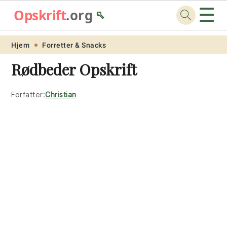
☰
Opskrift
.org
🥄
Skip
Skip
Skip
Skip
Hjem
Forretter & Snacks
to
to
to
to
Rødbeder Opskrift
primary
main
primary
footer
navigation
content
sidebar
Forfatter:
Christian