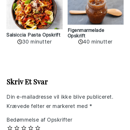
Figenmarmelade
Salsiccia Pasta Opskrift
Opskrift
30 minutter
40 minutter
Reader
Interactions
Skriv Et Svar
Din e-mailadresse vil ikke blive publiceret.
Krævede felter er markeret med
*
Bedømmelse af Opskrifter