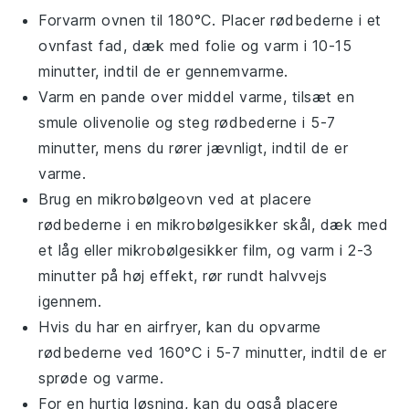
Forvarm ovnen til 180°C. Placer
rødbederne
i et
ovnfast fad, dæk med folie og varm i 10-15
minutter, indtil de er gennemvarme.
Varm en pande over middel varme, tilsæt en
smule
olivenolie
og steg
rødbederne
i 5-7
minutter, mens du rører jævnligt, indtil de er
varme.
Brug en mikrobølgeovn ved at placere
rødbederne
i en mikrobølgesikker skål, dæk med
et låg eller mikrobølgesikker film, og varm i 2-3
minutter på høj effekt, rør rundt halvvejs
igennem.
Hvis du har en airfryer, kan du opvarme
rødbederne
ved 160°C i 5-7 minutter, indtil de er
sprøde og varme.
For en hurtig løsning, kan du også placere