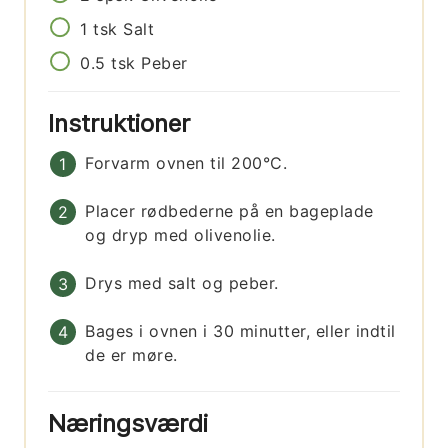
1
tsk
Salt
0.5
tsk
Peber
Instruktioner
Forvarm ovnen til 200°C.
Placer rødbederne på en bageplade
og dryp med olivenolie.
Drys med salt og peber.
Bages i ovnen i 30 minutter, eller indtil
de er møre.
Næringsværdi