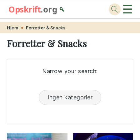
☰
Opskrift
.org
🥄
Skip
Skip
Skip
Skip
Hjem
Forretter & Snacks
to
to
to
to
Forretter & Snacks
primary
main
primary
footer
navigation
content
sidebar
Narrow your search:
Ingen kategorier