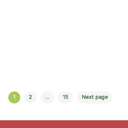
1
2
…
15
Next page
Navigation
Til Indlæg