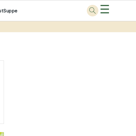
☰
st
Suppe