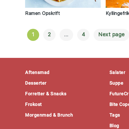
Ramen Opskrift
Kyllingefri
1
2
…
4
Next page
Navigation
Til
Indlæg
Footer
Aftensmad
Salater
Desserter
Suppe
Forretter & Snacks
FutureCr
Frokost
Bite Co
Morgenmad & Brunch
Tags
Blog