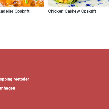
kadeller Opskrift
Chicken Cashew Opskrift
opping Metoder
penhagen