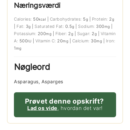
Næringsværdi
Calories:
50
|
Carbohydrates:
5
|
Protein:
2
kcal
g
g
|
Fat:
3
|
Saturated Fat:
0.5
|
Sodium:
300
|
g
g
mg
Potassium:
200
|
Fiber:
2
|
Sugar:
2
|
Vitamin
mg
g
g
A:
500
|
Vitamin C:
20
|
Calcium:
30
|
Iron:
IU
mg
mg
1
mg
Nøgleord
Asparagus, Asparges
Prøvet denne opskrift?
Lad os vide
, hvordan det var!