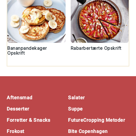
Bananpandekager
Rabarbertærte Opskrift
Opskrift
Footer
Aftensmad
Salater
Desserter
Suppe
Forretter & Snacks
FutureCropping Metoder
Frokost
Bite Copenhagen