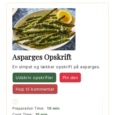
Asparges Opskrift
En simpel og lækker opskrift på asparges.
Udskriv opskrifter
Pin den
Hop til kommentar
minutter
Preparation Time:
10
min
minutter
Cook Time:
15
min