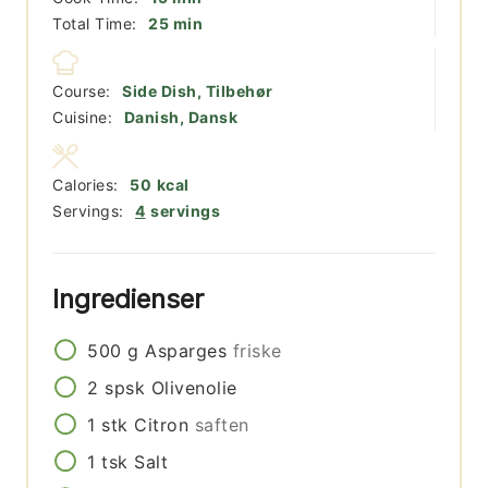
minutter
Total Time:
25
min
Course:
Side Dish, Tilbehør
Cuisine:
Danish, Dansk
Calories:
50
kcal
Servings:
4
servings
Ingredienser
500
g
Asparges
friske
2
spsk
Olivenolie
1
stk
Citron
saften
1
tsk
Salt