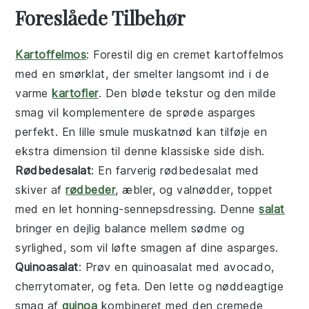
Foreslåede Tilbehør
Kartoffelmos
: Forestil dig en cremet
kartoffelmos
med en smørklat, der smelter langsomt ind i de
varme
kartofler
. Den bløde tekstur og den milde
smag vil komplementere de sprøde
asparges
perfekt. En lille smule muskatnød kan tilføje en
ekstra dimension til denne klassiske
side dish
.
Rødbedesalat
: En farverig
rødbedesalat
med
skiver af
rødbeder
,
æbler
, og
valnødder
, toppet
med en let
honning
-
sennepsdressing
. Denne
salat
bringer en dejlig balance mellem sødme og
syrlighed, som vil løfte smagen af dine
asparges
.
Quinoasalat
: Prøv en
quinoasalat
med
avocado
,
cherrytomater
, og
feta
. Den lette og nøddeagtige
smag af
quinoa
kombineret med den cremede