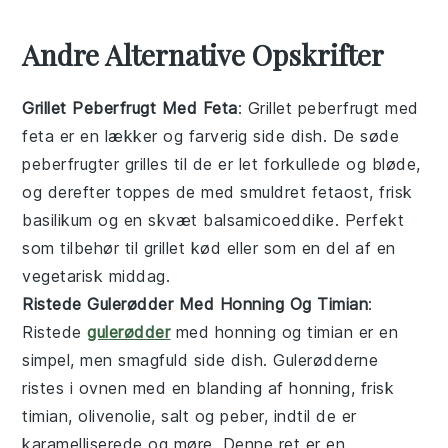
Andre Alternative Opskrifter
Grillet Peberfrugt Med Feta
: Grillet peberfrugt med
feta er en lækker og farverig
side dish
. De søde
peberfrugter grilles til de er let forkullede og bløde,
og derefter toppes de med smuldret fetaost, frisk
basilikum og en skvæt balsamicoeddike. Perfekt
som tilbehør til
grillet kød
eller som en del af en
vegetarisk
middag.
Ristede Gulerødder Med Honning Og Timian
:
Ristede
gulerødder
med honning og timian er en
simpel, men smagfuld
side dish
. Gulerødderne
ristes i ovnen med en blanding af honning, frisk
timian, olivenolie, salt og peber, indtil de er
karamelliserede og møre. Denne ret er en