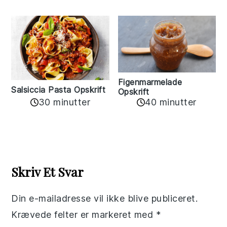
Figenmarmelade
Salsiccia Pasta Opskrift
Opskrift
30 minutter
40 minutter
Reader
Interactions
Skriv Et Svar
Din e-mailadresse vil ikke blive publiceret.
Krævede felter er markeret med
*