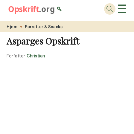
☰
Opskrift
.org
🥄
Skip
Skip
Skip
Skip
Hjem
Forretter & Snacks
to
to
to
to
Asparges Opskrift
primary
main
primary
footer
navigation
content
sidebar
Forfatter:
Christian