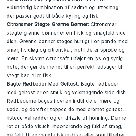
vidunderlig kombination af sødme og urtesmag,
der passer godt til både
kylling
og
fisk
.
Citronsmør Stegte Grønne Bønner
: Citronsmør
stegte grønne bønner er en frisk og smagfuld
side
dish
. Grønne bønner steges hurtigt i en pande med
smør, hvidløg og citronskal, indtil de er sprøde og
møre. En skvæt citronsaft tilføjer en lys og syrlig
note, der gør denne ret til en perfekt ledsager til
stegt kød
eller
fisk
.
Bagte Rødbeder Med Geitost
: Bagte rødbeder
med geitost er en smuk og velsmagende
side dish
.
Rødbederne bages i ovnen indtil de er møre og
søde, og derefter toppes de med cremet geitost,
ristede valnødder og en drizzle af honning. Denne
ret er både visuelt imponerende og fuld af smag,
perfekt til en
vegetarisk
middag eller som tilbehør