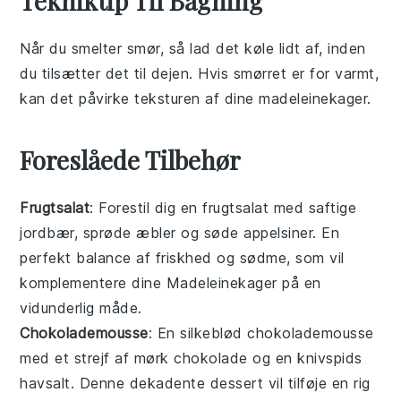
Tekniktip Til Bagning
Når du smelter
smør
, så lad det køle lidt af, inden
du tilsætter det til dejen. Hvis
smørret
er for varmt,
kan det påvirke teksturen af dine
madeleinekager
.
Foreslåede Tilbehør
Frugtsalat
: Forestil dig en
frugtsalat
med saftige
jordbær
, sprøde
æbler
og søde
appelsiner
. En
perfekt balance af friskhed og sødme, som vil
komplementere dine
Madeleinekager
på en
vidunderlig måde.
Chokolademousse
: En silkeblød
chokolademousse
med et strejf af
mørk chokolade
og en knivspids
havsalt
. Denne dekadente dessert vil tilføje en rig