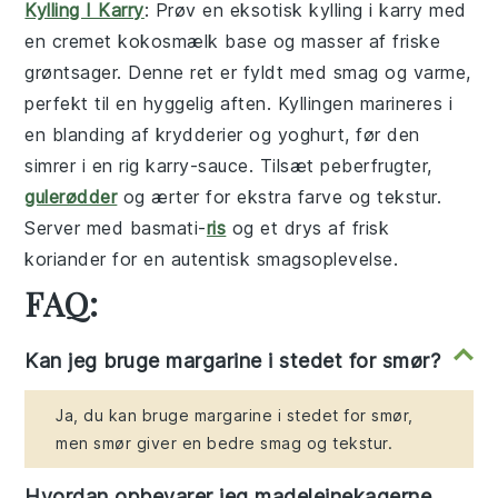
Kylling I Karry
: Prøv en eksotisk
kylling i karry
med
en cremet
kokosmælk
base og masser af
friske
grøntsager
. Denne ret er fyldt med smag og varme,
perfekt til en hyggelig aften. Kyllingen marineres i
en blanding af
krydderier
og
yoghurt
, før den
simrer i en rig
karry-sauce
. Tilsæt
peberfrugter
,
gulerødder
og
ærter
for ekstra farve og tekstur.
Server med
basmati-
ris
og et drys af
frisk
koriander
for en autentisk smagsoplevelse.
FAQ:
Kan jeg bruge margarine i stedet for smør?
Ja, du kan bruge margarine i stedet for smør,
men smør giver en bedre smag og tekstur.
Hvordan opbevarer jeg madeleinekagerne