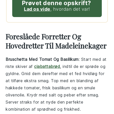
Prøvet denne opskrift?
Lad os vide
, hvordan det var!
Foreslåede Forretter Og
Hovedretter Til Madeleinekager
Bruschetta Med Tomat Og Basilikum
: Start med at
riste skiver af
ciabattabrød
, indtil de er sprøde og
gyldne. Gnid dem derefter med et fed hvidløg for
at tilføre ekstra smag. Top med en blanding af
hakkede
tomater
, frisk
basilikum
og en smule
olivenolie
. Krydr med
salt
og
peber
efter smag.
Server straks for at nyde den perfekte
kombination af sprødhed og friskhed.