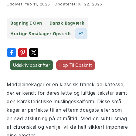
Udgivet:
feb 11, 2025
|
Opdateret:
jul 22, 2025
Bagning I Ovn
Dansk Bagværk
Hurtige Småkager Opskrift
+2
Udskriv opskrifter
Hop Til Opskrift
Madeleinekager er en klassisk fransk delikatesse,
der er kendt for deres lette og luftige tekstur samt
den karakteristiske muslingeskalform. Disse små
kager er perfekte til en eftermiddagste eller som
en sød afslutning på et måltid. Med en subtil smag
af citronskal og vanilje, vil de helt sikkert imponere
dine gæster.