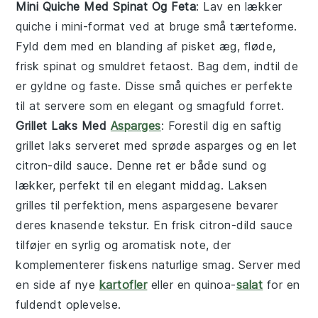
Mini Quiche Med Spinat Og Feta
: Lav en lækker
quiche
i mini-format ved at bruge små
tærteforme
.
Fyld dem med en blanding af
pisket æg
,
fløde
,
frisk
spinat
og smuldret
fetaost
. Bag dem, indtil de
er gyldne og faste. Disse små
quiches
er perfekte
til at servere som en elegant og smagfuld forret.
Grillet Laks Med
Asparges
: Forestil dig en saftig
grillet laks
serveret med sprøde
asparges
og en let
citron-dild sauce
. Denne ret er både sund og
lækker, perfekt til en elegant middag. Laksen
grilles til perfektion, mens aspargesene bevarer
deres knasende tekstur. En frisk
citron-dild sauce
tilføjer en syrlig og aromatisk note, der
komplementerer fiskens naturlige smag. Server med
en side af
nye
kartofler
eller en
quinoa-
salat
for en
fuldendt oplevelse.