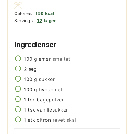
Calories:
150
kcal
Servings:
12
kager
Ingredienser
100
g
smør
smeltet
2
æg
100
g
sukker
100
g
hvedemel
1
tsk
bagepulver
1
tsk
vaniljesukker
1
stk
citron
revet skal