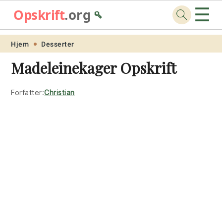
☰
Opskrift
.org
🥄
Skip
Skip
Skip
Skip
Hjem
Desserter
to
to
to
to
Madeleinekager Opskrift
primary
main
primary
footer
navigation
content
sidebar
Forfatter:
Christian