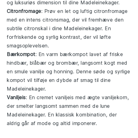
og luksuriøs dimension til dine
Madeleinekager
.
Citronfromage
: Prøv en let og luftig
citronfromage
med en intens
citronsmag
, der vil fremhæve den
subtile
citronskal
i dine
Madeleinekager
. En
forfriskende og syrlig kontrast, der vil løfte
smagsoplevelsen.
Bærkompot
: En varm
bærkompot
lavet af friske
hindbær
,
blåbær
og
brombær
, langsomt kogt med
en smule
vanilje
og
honning
. Denne søde og syrlige
kompot vil tilføje en dybde af smag til dine
Madeleinekager
.
Vaniljeis
: En cremet
vaniljeis
med ægte
vaniljekorn
,
der smelter langsomt sammen med de lune
Madeleinekager
. En klassisk kombination, der
aldrig går af mode og altid imponerer.