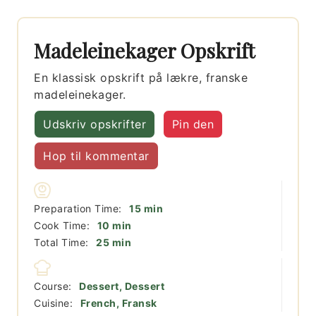
Madeleinekager Opskrift
En klassisk opskrift på lækre, franske
madeleinekager.
Udskriv opskrifter
Pin den
Hop til kommentar
minutter
Preparation Time:
15
min
minutter
Cook Time:
10
min
minutter
Total Time:
25
min
Course:
Dessert, Dessert
Cuisine:
French, Fransk