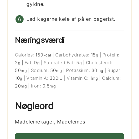
gyldne.
Lad kagerne køle af på en bagerist.
Næringsværdi
Calories:
150
|
Carbohydrates:
15
|
Protein:
kcal
g
2
|
Fat:
9
|
Saturated Fat:
5
|
Cholesterol:
g
g
g
50
|
Sodium:
50
|
Potassium:
30
|
Sugar:
mg
mg
mg
10
|
Vitamin A:
300
|
Vitamin C:
1
|
Calcium:
g
IU
mg
20
|
Iron:
0.5
mg
mg
Nøgleord
Madeleinekager, Madeleines