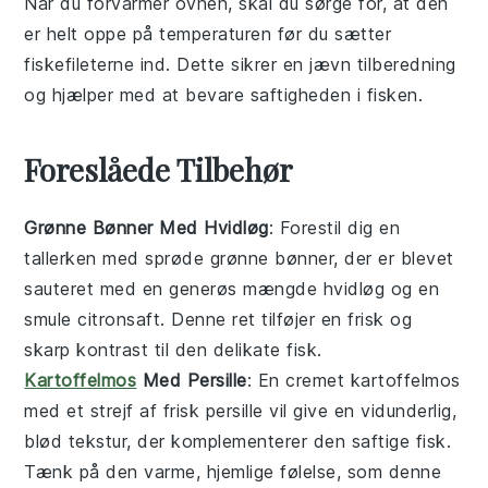
Når du
forvarmer
ovnen, skal du sørge for, at den
er helt oppe på
temperaturen
før du sætter
fiskefileterne
ind. Dette sikrer en jævn tilberedning
og hjælper med at bevare
saftigheden
i
fisken
.
Foreslåede Tilbehør
Grønne Bønner Med Hvidløg
: Forestil dig en
tallerken med sprøde
grønne bønner
, der er blevet
sauteret med en generøs mængde
hvidløg
og en
smule
citronsaft
. Denne ret tilføjer en frisk og
skarp kontrast til den delikate
fisk
.
Kartoffelmos
Med Persille
: En cremet
kartoffelmos
med et strejf af frisk
persille
vil give en vidunderlig,
blød tekstur, der komplementerer den saftige
fisk
.
Tænk på den varme, hjemlige følelse, som denne