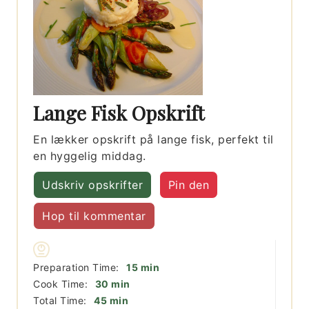
Lange Fisk Opskrift
En lækker opskrift på lange fisk, perfekt til
en hyggelig middag.
Udskriv opskrifter
Pin den
Hop til kommentar
minutter
Preparation Time:
15
min
minutter
Cook Time:
30
min
minutter
Total Time:
45
min