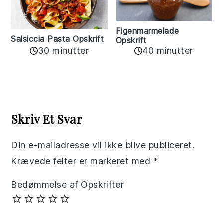
Figenmarmelade
Salsiccia Pasta Opskrift
Opskrift
30 minutter
40 minutter
Reader
Interactions
Skriv Et Svar
Din e-mailadresse vil ikke blive publiceret.
Krævede felter er markeret med
*
Bedømmelse af Opskrifter