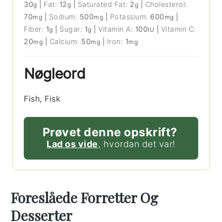
30
|
Fat:
12
|
Saturated Fat:
2
|
Cholesterol:
g
g
g
70
|
Sodium:
500
|
Potassium:
600
|
mg
mg
mg
Fiber:
1
|
Sugar:
1
|
Vitamin A:
100
|
Vitamin C:
g
g
IU
20
|
Calcium:
50
|
Iron:
1
mg
mg
mg
Nøgleord
Fish, Fisk
Prøvet denne opskrift?
Lad os vide
, hvordan det var!
Foreslåede Forretter Og
Desserter