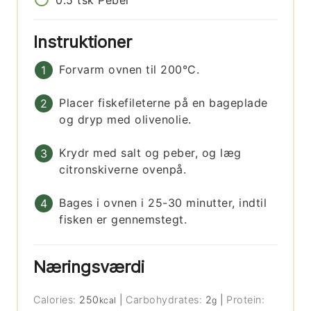
0.5
tsk
Peber
Instruktioner
Forvarm ovnen til 200°C.
Placer fiskefileterne på en bageplade
og dryp med olivenolie.
Krydr med salt og peber, og læg
citronskiverne ovenpå.
Bages i ovnen i 25-30 minutter, indtil
fisken er gennemstegt.
Næringsværdi
Calories:
250
|
Carbohydrates:
2
|
Protein:
kcal
g