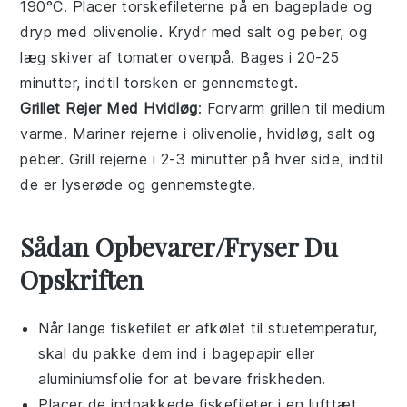
190°C. Placer torskefileterne på en bageplade og
dryp med olivenolie. Krydr med salt og peber, og
læg skiver af tomater ovenpå. Bages i 20-25
minutter, indtil torsken er gennemstegt.
Grillet Rejer Med Hvidløg
: Forvarm grillen til medium
varme. Mariner rejerne i olivenolie, hvidløg, salt og
peber. Grill rejerne i 2-3 minutter på hver side, indtil
de er lyserøde og gennemstegte.
Sådan Opbevarer/Fryser Du
Opskriften
Når
lange fiskefilet
er afkølet til stuetemperatur,
skal du pakke dem ind i
bagepapir
eller
aluminiumsfolie
for at bevare friskheden.
Placer de indpakkede fiskefileter i en lufttæt