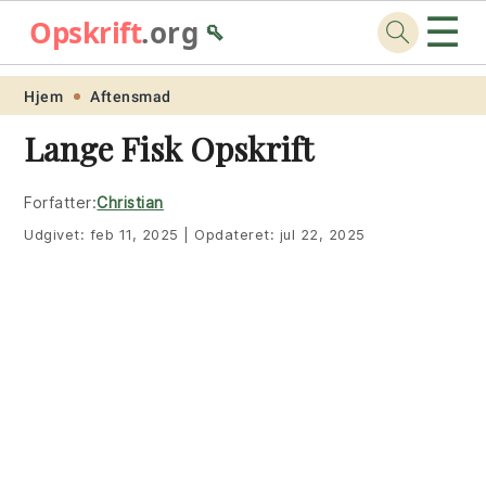
☰
Opskrift
.org
🥄
Skip
Skip
Skip
Skip
Hjem
Aftensmad
to
to
to
to
Lange Fisk Opskrift
primary
main
primary
footer
navigation
content
sidebar
Forfatter:
Christian
Udgivet:
feb 11, 2025
|
Opdateret:
jul 22, 2025