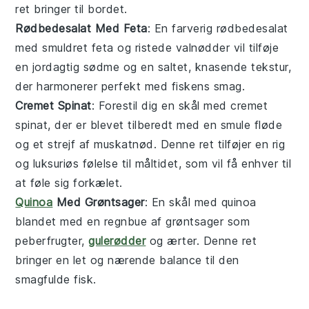
ret bringer til bordet.
Rødbedesalat Med Feta
: En farverig
rødbedesalat
med smuldret
feta
og ristede
valnødder
vil tilføje
en jordagtig sødme og en saltet, knasende tekstur,
der harmonerer perfekt med
fisk
ens smag.
Cremet Spinat
: Forestil dig en skål med
cremet
spinat
, der er blevet tilberedt med en smule
fløde
og et strejf af
muskatnød
. Denne ret tilføjer en rig
og luksuriøs følelse til måltidet, som vil få enhver til
at føle sig forkælet.
Quinoa
Med Grøntsager
: En skål med
quinoa
blandet med en regnbue af
grøntsager
som
peberfrugter
,
gulerødder
og
ærter
. Denne ret
bringer en let og nærende balance til den
smagfulde
fisk
.