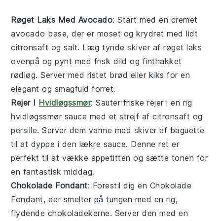
Røget Laks Med Avocado
: Start med en
cremet
avocado
base, der er moset og krydret med lidt
citronsaft
og
salt
. Læg tynde skiver af
røget laks
ovenpå og pynt med
frisk dild
og
finthakket
rødløg
. Server med
ristet brød
eller
kiks
for en
elegant og smagfuld forret.
Rejer I
Hvidløgssmør
: Sauter
friske rejer
i en
rig
hvidløgssmør
sauce med et strejf af
citronsaft
og
persille
. Server dem varme med
skiver af baguette
til at dyppe i den lækre sauce. Denne ret er
perfekt til at vække appetitten og sætte tonen for
en fantastisk middag.
Chokolade Fondant
: Forestil dig en
Chokolade
Fondant
, der smelter på tungen med en rig,
flydende chokoladekerne. Server den med en