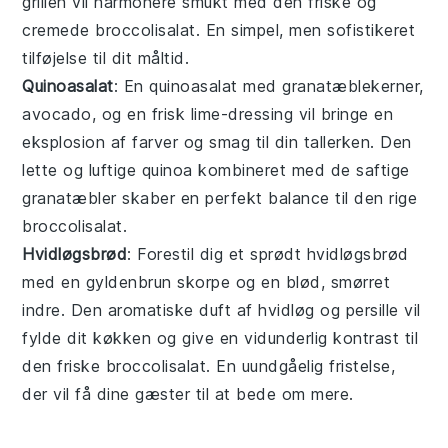
grillen vil harmonere smukt med den friske og
cremede
broccolisalat
. En simpel, men sofistikeret
tilføjelse til dit måltid.
Quinoasalat
: En
quinoasalat
med
granatæblekerner
,
avocado
, og en frisk lime-dressing vil bringe en
eksplosion af farver og smag til din tallerken. Den
lette og luftige
quinoa
kombineret med de saftige
granatæbler
skaber en perfekt balance til den rige
broccolisalat
.
Hvidløgsbrød
: Forestil dig et sprødt
hvidløgsbrød
med en gyldenbrun skorpe og en blød, smørret
indre. Den aromatiske duft af
hvidløg
og
persille
vil
fylde dit køkken og give en vidunderlig kontrast til
den friske
broccolisalat
. En uundgåelig fristelse,
der vil få dine gæster til at bede om mere.