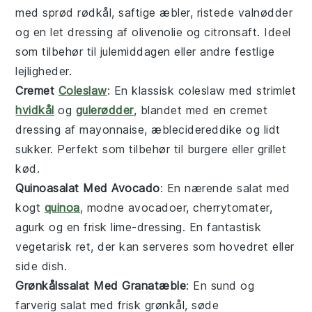
med sprød rødkål, saftige æbler, ristede valnødder
og en let dressing af olivenolie og citronsaft. Ideel
som
tilbehør
til
julemiddagen
eller andre festlige
lejligheder.
Cremet
Coleslaw
: En klassisk
coleslaw
med strimlet
hvidkål
og
gulerødder
, blandet med en cremet
dressing af mayonnaise, æblecidereddike og lidt
sukker. Perfekt som
tilbehør
til
burgere
eller
grillet
kød
.
Quinoasalat Med Avocado
: En nærende
salat
med
kogt
quinoa
, modne avocadoer, cherrytomater,
agurk og en frisk lime-dressing. En fantastisk
vegetarisk
ret, der kan serveres som
hovedret
eller
side dish
.
Grønkålssalat Med Granatæble
: En sund og
farverig
salat
med frisk grønkål, søde