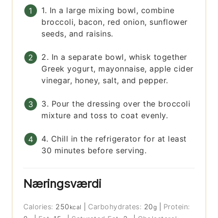
1. In a large mixing bowl, combine
broccoli, bacon, red onion, sunflower
seeds, and raisins.
2. In a separate bowl, whisk together
Greek yogurt, mayonnaise, apple cider
vinegar, honey, salt, and pepper.
3. Pour the dressing over the broccoli
mixture and toss to coat evenly.
4. Chill in the refrigerator for at least
30 minutes before serving.
Næringsværdi
Calories:
250
|
Carbohydrates:
20
|
Protein:
kcal
g