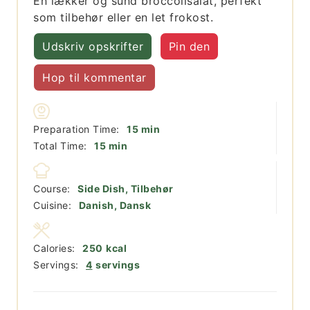
En lækker og sund broccolisalat, perfekt
som tilbehør eller en let frokost.
Udskriv opskrifter
Pin den
Hop til kommentar
minutter
Preparation Time:
15
min
minutter
Total Time:
15
min
Course:
Side Dish, Tilbehør
Cuisine:
Danish, Dansk
Calories:
250
kcal
Servings:
4
servings