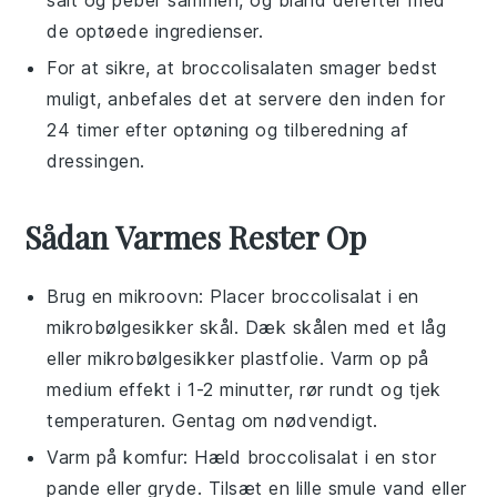
salt
og
peber
sammen, og bland derefter med
de optøede ingredienser.
For at sikre, at
broccolisalaten
smager bedst
muligt, anbefales det at servere den inden for
24 timer efter optøning og tilberedning af
dressingen.
Sådan Varmes Rester Op
Brug en
mikroovn
: Placer
broccolisalat
i en
mikrobølgesikker skål. Dæk skålen med et låg
eller mikrobølgesikker plastfolie. Varm op på
medium effekt i 1-2 minutter, rør rundt og tjek
temperaturen. Gentag om nødvendigt.
Varm på
komfur
: Hæld
broccolisalat
i en stor
pande
eller gryde. Tilsæt en lille smule
vand
eller