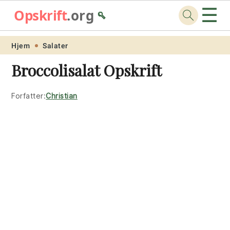
☰
Opskrift
.org
🥄
Skip
Skip
Skip
Skip
Hjem
Salater
to
to
to
to
Broccolisalat Opskrift
primary
main
primary
footer
navigation
content
sidebar
Forfatter:
Christian