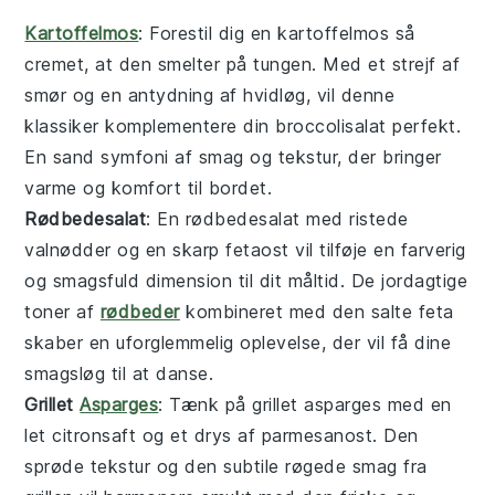
Kartoffelmos
: Forestil dig en
kartoffelmos
så
cremet, at den smelter på tungen. Med et strejf af
smør og en antydning af hvidløg, vil denne
klassiker komplementere din
broccolisalat
perfekt.
En sand symfoni af smag og tekstur, der bringer
varme og komfort til bordet.
Rødbedesalat
: En
rødbedesalat
med ristede
valnødder og en skarp
fetaost
vil tilføje en farverig
og smagsfuld dimension til dit måltid. De jordagtige
toner af
rødbeder
kombineret med den salte
feta
skaber en uforglemmelig oplevelse, der vil få dine
smagsløg til at danse.
Grillet
Asparges
: Tænk på
grillet asparges
med en
let citronsaft og et drys af
parmesanost
. Den
sprøde tekstur og den subtile røgede smag fra