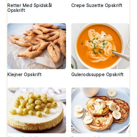
Retter Med Spidskål
Crepe Suzette Opskrift
Opskrift
Klejner Opskrift
Gulerodssuppe Opskrift