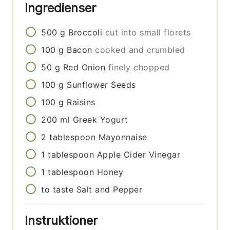
Ingredienser
500
g
Broccoli
cut into small florets
100
g
Bacon
cooked and crumbled
50
g
Red Onion
finely chopped
100
g
Sunflower Seeds
100
g
Raisins
200
ml
Greek Yogurt
2
tablespoon
Mayonnaise
1
tablespoon
Apple Cider Vinegar
1
tablespoon
Honey
to taste
Salt and Pepper
Instruktioner