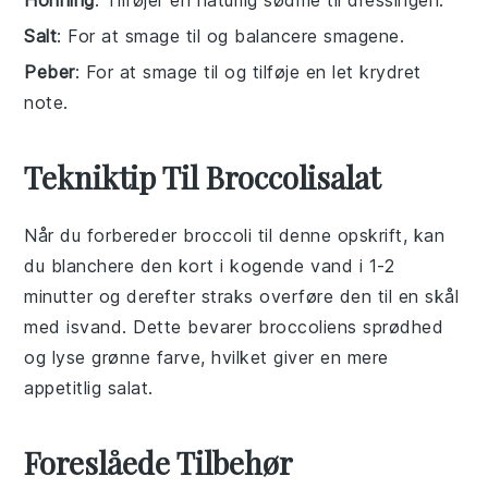
Honning
: Tilføjer en naturlig sødme til dressingen.
Salt
: For at smage til og balancere smagene.
Peber
: For at smage til og tilføje en let krydret
note.
Tekniktip Til Broccolisalat
Når du forbereder
broccoli
til denne opskrift, kan
du blanchere den kort i kogende vand i 1-2
minutter og derefter straks overføre den til en skål
med isvand. Dette bevarer
broccoliens
sprødhed
og lyse grønne farve, hvilket giver en mere
appetitlig
salat
.
Foreslåede Tilbehør