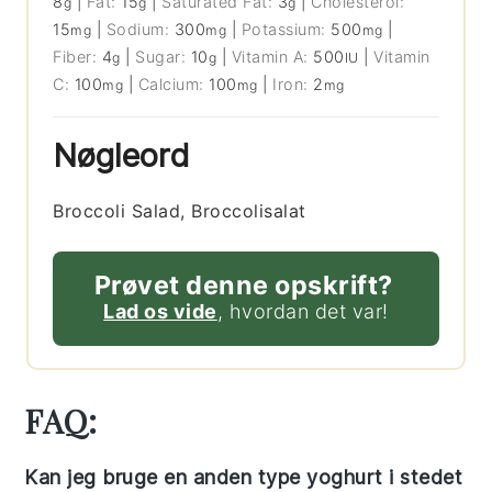
8
|
Fat:
15
|
Saturated Fat:
3
|
Cholesterol:
g
g
g
15
|
Sodium:
300
|
Potassium:
500
|
mg
mg
mg
Fiber:
4
|
Sugar:
10
|
Vitamin A:
500
|
Vitamin
g
g
IU
C:
100
|
Calcium:
100
|
Iron:
2
mg
mg
mg
Nøgleord
Broccoli Salad, Broccolisalat
Prøvet denne opskrift?
Lad os vide
, hvordan det var!
FAQ:
Kan jeg bruge en anden type yoghurt i stedet