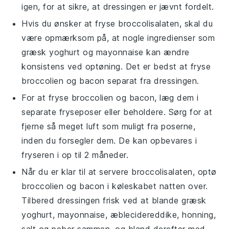
igen, for at sikre, at dressingen er jævnt fordelt.
Hvis du ønsker at fryse
broccolisalaten
, skal du
være opmærksom på, at nogle ingredienser som
græsk yoghurt
og
mayonnaise
kan ændre
konsistens ved optøning. Det er bedst at fryse
broccolien
og
bacon
separat fra dressingen.
For at fryse
broccolien
og
bacon
, læg dem i
separate fryseposer eller beholdere. Sørg for at
fjerne så meget luft som muligt fra poserne,
inden du forsegler dem. De kan opbevares i
fryseren i op til 2 måneder.
Når du er klar til at servere
broccolisalaten
, optø
broccolien
og
bacon
i køleskabet natten over.
Tilbered dressingen frisk ved at blande
græsk
yoghurt
,
mayonnaise
,
æblecidereddike
,
honning
,