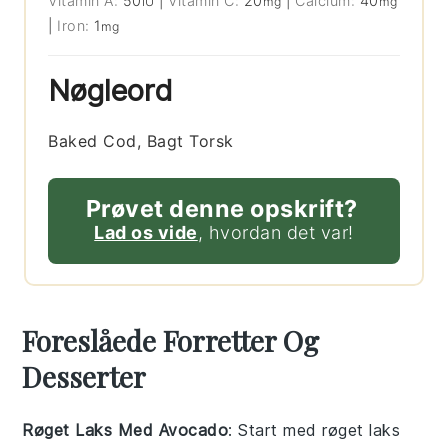
Vitamin A:
50
|
Vitamin C:
20
|
Calcium:
40
IU
mg
mg
|
Iron:
1
mg
Nøgleord
Baked Cod, Bagt Torsk
Prøvet denne opskrift?
Lad os vide
, hvordan det var!
Foreslåede Forretter Og
Desserter
Røget Laks Med Avocado
: Start med
røget laks