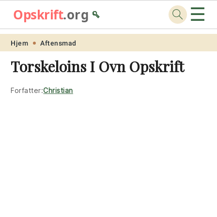
☰
Opskrift
.org
🥄
Skip
Skip
Skip
Skip
Hjem
Aftensmad
to
to
to
to
Torskeloins I Ovn Opskrift
primary
main
primary
footer
navigation
content
sidebar
Forfatter:
Christian