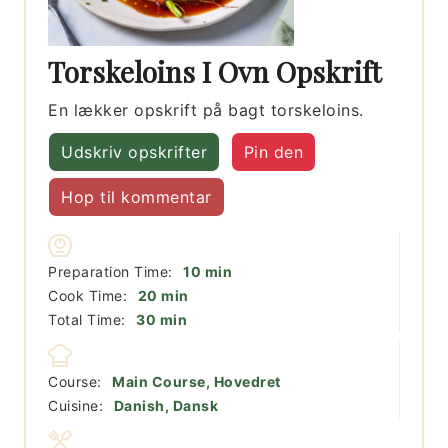
Torskeloins I Ovn Opskrift
En lækker opskrift på bagt torskeloins.
Udskriv opskrifter
Pin den
Hop til kommentar
minutter
Preparation Time:
10
min
minutter
Cook Time:
20
min
minutter
Total Time:
30
min
Course:
Main Course, Hovedret
Cuisine:
Danish, Dansk