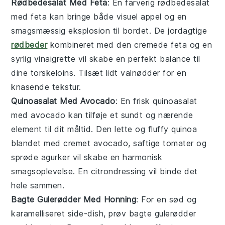
Rødbedesalat Med Feta
: En farverig
rødbedesalat
med feta
kan bringe både visuel appel og en
smagsmæssig eksplosion til bordet. De jordagtige
rødbeder
kombineret med den cremede
feta
og en
syrlig
vinaigrette
vil skabe en perfekt balance til
dine torskeloins. Tilsæt lidt
valnødder
for en
knasende tekstur.
Quinoasalat Med Avocado
: En frisk
quinoasalat
med avocado
kan tilføje et sundt og nærende
element til dit måltid. Den lette og fluffy
quinoa
blandet med cremet
avocado
, saftige
tomater
og
sprøde
agurker
vil skabe en harmonisk
smagsoplevelse. En
citrondressing
vil binde det
hele sammen.
Bagte Gulerødder Med Honning
: For en sød og
karamelliseret side-dish, prøv
bagte gulerødder