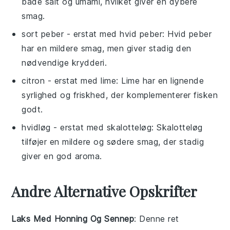
både salt og umami, hvilket giver en dybere
smag.
sort peber
- erstat med
hvid peber
: Hvid peber
har en mildere smag, men giver stadig den
nødvendige krydderi.
citron
- erstat med
lime
: Lime har en lignende
syrlighed og friskhed, der komplementerer fisken
godt.
hvidløg
- erstat med
skalotteløg
: Skalotteløg
tilføjer en mildere og sødere smag, der stadig
giver en god aroma.
Andre Alternative Opskrifter
Laks Med Honning Og Sennep
: Denne ret