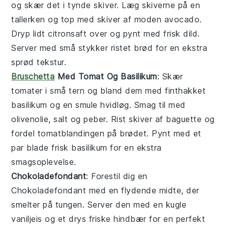
og skær det i tynde skiver. Læg skiverne på en
tallerken og top med skiver af moden
avocado
.
Dryp lidt
citronsaft
over og pynt med frisk
dild
.
Server med små stykker
ristet brød
for en ekstra
sprød tekstur.
Bruschetta
Med Tomat Og Basilikum
: Skær
tomater
i små tern og bland dem med finthakket
basilikum
og en smule
hvidløg
. Smag til med
olivenolie
,
salt
og
peber
. Rist skiver af
baguette
og
fordel tomatblandingen på brødet. Pynt med et
par blade frisk
basilikum
for en ekstra
smagsoplevelse.
Chokoladefondant
: Forestil dig en
Chokoladefondant
med en flydende midte, der
smelter på tungen. Server den med en kugle
vaniljeis og et drys friske hindbær for en perfekt