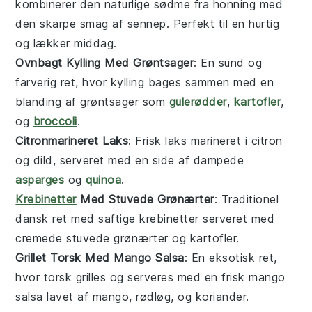
kombinerer den naturlige sødme fra
honning
med
den skarpe smag af
sennep
. Perfekt til en hurtig
og lækker middag.
Ovnbagt Kylling Med Grøntsager
: En sund og
farverig ret, hvor
kylling
bages sammen med en
blanding af
grøntsager
som
gulerødder
,
kartofler
,
og
broccoli
.
Citronmarineret Laks
: Frisk
laks
marineret i
citron
og
dild
, serveret med en side af dampede
asparges
og
quinoa
.
Krebinetter
Med Stuvede Grønærter
: Traditionel
dansk ret med saftige
krebinetter
serveret med
cremede
stuvede grønærter
og
kartofler
.
Grillet Torsk Med Mango Salsa
: En eksotisk ret,
hvor
torsk
grilles og serveres med en frisk
mango
salsa
lavet af
mango
,
rødløg
, og
koriander
.