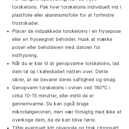
torskeloins
. Pak hver
torskeloins
individuelt ind i
plastfolie eller aluminiumsfolie for at forhindre
frostskader.
Placer de indpakkede
torskeloins
i en frysepose
eller en fryseegnet beholder. Husk at mærke
posen eller beholderen med datoen for
indfrysning.
Når du er klar til at genopvarme
torskeloins
, lad
dem tø op i køleskabet natten over. Dette
sikrer, at de bevarer deres saftighed og smag.
Genopvarm
torskeloins
i ovnen ved 180°C i
cirka 10-15 minutter, eller indtil de er
gennemvarme. Du kan også bruge
mikrobølgeovnen, men vær forsigtig med ikke at
overkoge dem, da de kan blive tørre.
Tilføj eventuelt lidt
olivenolie
og frisk
citronsaft