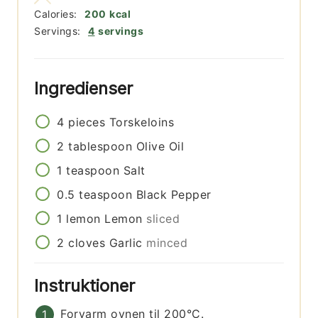
Calories:
200
kcal
Servings:
4
servings
Ingredienser
4
pieces
Torskeloins
2
tablespoon
Olive Oil
1
teaspoon
Salt
0.5
teaspoon
Black Pepper
1
lemon
Lemon
sliced
2
cloves
Garlic
minced
Instruktioner
Forvarm ovnen til 200°C.