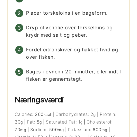
Placer torskeloins i en bageform.
Dryp olivenolie over torskeloins og
krydr med salt og peber.
Fordel citronskiver og hakket hvidløg
over fisken.
Bages i ovnen i 20 minutter, eller indtil
fisken er gennemstegt.
Næringsværdi
Calories:
200
|
Carbohydrates:
2
|
Protein:
kcal
g
30
|
Fat:
8
|
Saturated Fat:
1
|
Cholesterol:
g
g
g
70
|
Sodium:
500
|
Potassium:
600
|
mg
mg
mg