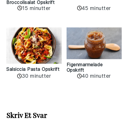
Broccolisalat Opskrift
15 minutter
45 minutter
Figenmarmelade
Salsiccia Pasta Opskrift
Opskrift
30 minutter
40 minutter
Reader
Interactions
Skriv Et Svar