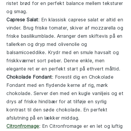
ristet brød
for en perfekt balance mellem teksturer
og smag.
Caprese Salat
: En klassisk
caprese salat
er altid en
vinder. Brug friske
tomater
, skiver af
mozzarella
og
friske
basilikumblade
. Arranger dem skiftevis på en
tallerken og dryp med
olivenolie
og
balsamicoeddike
. Krydr med en smule
havsalt
og
friskkværnet
sort peber
. Denne enkle, men
elegante ret er en perfekt start på ethvert måltid.
Chokolade Fondant
: Forestil dig en
Chokolade
Fondant
med en flydende kerne af rig, mørk
chokolade. Server den med en kugle vaniljeis og et
drys af friske hindbær for at tilføje en syrlig
kontrast til den søde chokolade. En perfekt
afslutning på en lækker middag.
Citronfromage
: En
Citronfromage
er en let og luftig