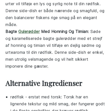
urter
vil tilføje en lys og syrlig note til din
rødfisk
.
Denne
side-dish
er både nærende og smagfuld, og
den balancerer fiskens rige smag på en elegant
måde.
Bagte
Gulerødder
Med Honning Og Timian
: Søde
og karamelliserede
bagte gulerødder
med et strejf
af
honning
og
timian
vil tilføje en dejlig sødme og
urtearoma til din
rødfisk
. Denne
side-dish
er enkel,
men utrolig velsmagende og vil helt sikkert
imponere dine gæster.
Alternative Ingredienser
rødfisk
- erstat med
torsk
: Torsk har en
lignende tekstur og mild smag, der fungerer godt
i de fleste opskrifter, der kræver rødfisk.