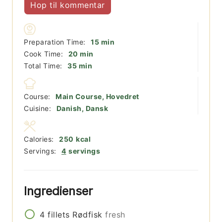
Hop til kommentar
minutter
Preparation Time:
15
min
minutter
Cook Time:
20
min
minutter
Total Time:
35
min
Course:
Main Course, Hovedret
Cuisine:
Danish, Dansk
Calories:
250
kcal
Servings:
4
servings
Ingredienser
4
fillets
Rødfisk
fresh