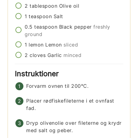
2
tablespoon
Olive oil
1
teaspoon
Salt
0.5
teaspoon
Black pepper
freshly
ground
1
lemon
Lemon
sliced
2
cloves
Garlic
minced
Instruktioner
Forvarm ovnen til 200°C.
Placer rødfiskefileterne i et ovnfast
fad.
Dryp olivenolie over fileterne og krydr
med salt og peber.