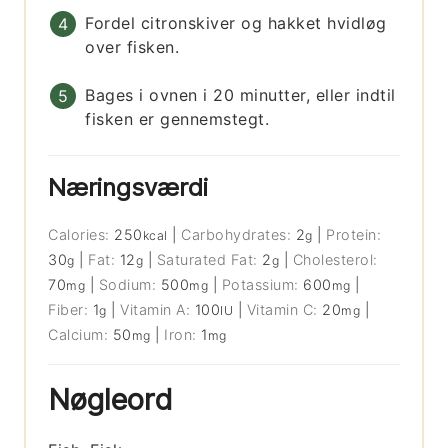
Fordel citronskiver og hakket hvidløg
over fisken.
Bages i ovnen i 20 minutter, eller indtil
fisken er gennemstegt.
Næringsværdi
Calories:
250
|
Carbohydrates:
2
|
Protein:
kcal
g
30
|
Fat:
12
|
Saturated Fat:
2
|
Cholesterol:
g
g
g
70
|
Sodium:
500
|
Potassium:
600
|
mg
mg
mg
Fiber:
1
|
Vitamin A:
100
|
Vitamin C:
20
|
g
IU
mg
Calcium:
50
|
Iron:
1
mg
mg
Nøgleord