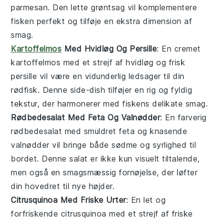
parmesan
. Den lette
grøntsag
vil komplementere
fisken perfekt og tilføje en ekstra dimension af
smag.
Kartoffelmos
Med Hvidløg Og Persille
: En cremet
kartoffelmos
med et strejf af
hvidløg
og frisk
persille
vil være en vidunderlig ledsager til din
rødfisk
. Denne
side-dish
tilføjer en rig og fyldig
tekstur, der harmonerer med fiskens delikate smag.
Rødbedesalat Med Feta Og Valnødder
: En farverig
rødbedesalat
med smuldret
feta
og knasende
valnødder
vil bringe både sødme og syrlighed til
bordet. Denne
salat
er ikke kun visuelt tiltalende,
men også en smagsmæssig fornøjelse, der løfter
din
hovedret
til nye højder.
Citrusquinoa Med Friske Urter
: En let og
forfriskende
citrusquinoa
med et strejf af
friske