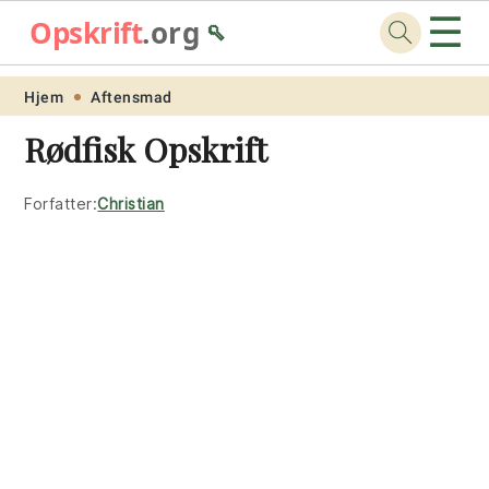
☰
Opskrift
.org
🥄
Skip
Skip
Skip
Skip
Hjem
Aftensmad
to
to
to
to
Rødfisk Opskrift
primary
main
primary
footer
navigation
content
sidebar
Forfatter:
Christian