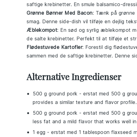
saftige
krebinetter
. En smule balsamico-dressin
Grønne Bønner Med Bacon
: Tænk på
grønne
smag. Denne side-dish vil tilføje en dejlig tek
Æblekompot
: En sød og syrlig
æblekompot
me
de salte
krebinetter
. Perfekt til at tilføje et st
Flødestuvede Kartofler
: Forestil dig
flødestuv
sammen med de saftige
krebinetter
. Denne sid
Alternative Ingredienser
500 g ground pork
- erstat med
500 g gro
provides a similar texture and flavor profile.
500 g ground pork
- erstat med
500 g grou
less fat and a mild flavor that works well i
1 egg
- erstat med
1 tablespoon flaxseed m