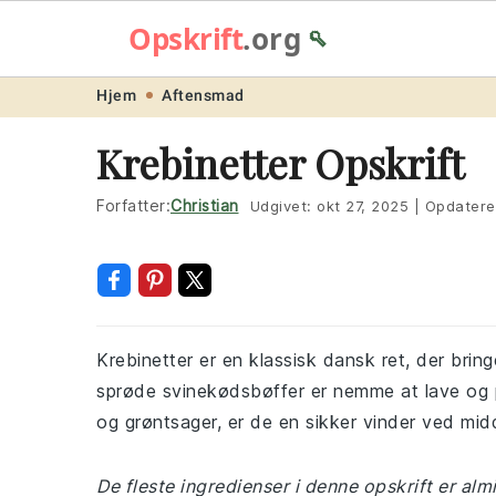
Opskrift
.org
🥄
Skip
Skip
Skip
Skip
Hjem
Aftensmad
to
to
to
to
Krebinetter Opskrift
primary
main
primary
footer
navigation
content
sidebar
Forfatter:
Christian
Udgivet:
okt 27, 2025
|
Opdatere
Krebinetter er en klassisk dansk ret, der brin
sprøde svinekødsbøffer er nemme at lave og p
og grøntsager, er de en sikker vinder ved mi
De fleste ingredienser i denne opskrift er al