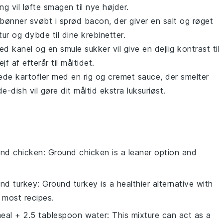
g vil løfte smagen til nye højder.
 bønner
svøbt i sprød bacon, der giver en salt og røget
stur og dybde til dine
krebinetter
.
d kanel og en smule sukker vil give en dejlig kontrast til
rejf af efterår til måltidet.
ede kartofler
med en rig og cremet sauce, der smelter
e-dish vil gøre dit måltid ekstra luksuriøst.
und chicken
: Ground chicken is a leaner option and
nd turkey
: Ground turkey is a healthier alternative with
n most recipes.
eal + 2.5 tablespoon water
: This mixture can act as a