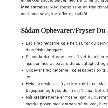
en lækker
sauce
. Server med
kartofler
og
grø
Medisterpølse
: Medisterpølse er en tradition
med
brun sovs
,
kartofler
og
rødkål
.
Sådan Opbevarer/Fryser Du 
Lad
krebinetterne
køle helt af, før du beg
dem friske længere.
Placer
krebinetterne
i en lufttæt beholder e
hjælper med at bevare deres saftighed og 
Opbevar
krebinetterne
i køleskabet i op til
ud.
Hvis du ønsker at fryse
krebinetterne
, ska
bagepapir
og fryse dem i ca. 1 time. Dette
Når
krebinetterne
er frosne, kan du overfør
mærke posen med datoen, så du ved, hvor 