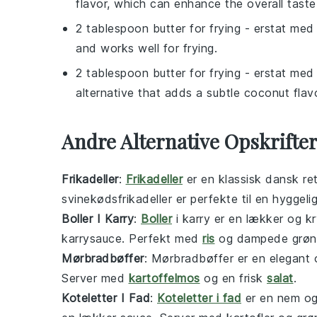
flavor, which can enhance the overall taste
2 tablespoon butter for frying
- erstat me
and works well for frying.
2 tablespoon butter for frying
- erstat me
alternative that adds a subtle coconut flavo
Andre Alternative Opskrifte
Frikadeller
:
Frikadeller
er en klassisk dansk ret
svinekødsfrikadeller er perfekte til en hygge
Boller I Karry
:
Boller
i karry er en lækker og kr
karrysauce. Perfekt med
ris
og dampede
grøn
Mørbradbøffer
: Mørbradbøffer er en elegant 
Server med
kartoffelmos
og en frisk
salat
.
Koteletter I Fad
:
Koteletter i fad
er en nem og