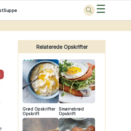
☰
st
Suppe
Primary
Sidebar
Relaterede Opskrifter
t
r
Grød Opskrifter
Smørrebrød
Opskrift
Opskrift
e