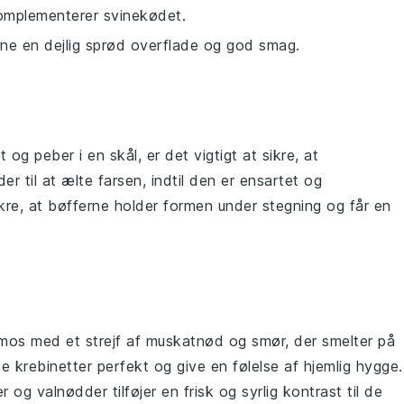
komplementerer svinekødet.
erne en dejlig sprød overflade og god smag.
t
og
peber
i en skål, er det vigtigt at sikre, at
r til at ælte farsen, indtil den er ensartet og
kre, at
bøfferne
holder formen under stegning og får en
lmos
med et strejf af muskatnød og smør, der smelter på
ine
krebinetter
perfekt og give en følelse af hjemlig hygge.
og valnødder tilføjer en frisk og syrlig kontrast til de