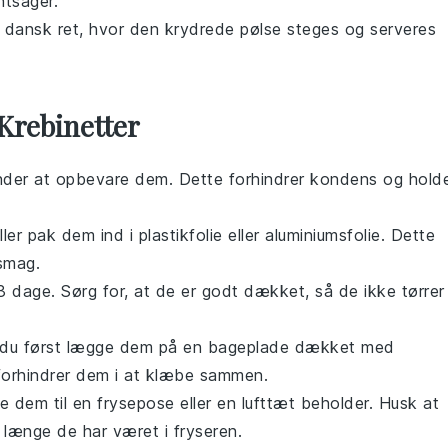
ntsager
.
el dansk ret, hvor den krydrede pølse steges og serveres
Krebinetter
ynder at opbevare dem. Dette forhindrer kondens og hold
ller pak dem ind i
plastikfolie
eller
aluminiumsfolie
. Dette
smag.
 3 dage. Sørg for, at de er godt dækket, så de ikke tørrer
l du først lægge dem på en bageplade dækket med
 forhindrer dem i at klæbe sammen.
e dem til en frysepose eller en lufttæt beholder. Husk at
længe de har været i fryseren.