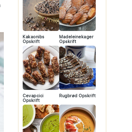
s
Kakaonibs
Madeleinekager
Opskrift
Opskrift
Cevapcici
Rugbrød Opskrift
Opskrift