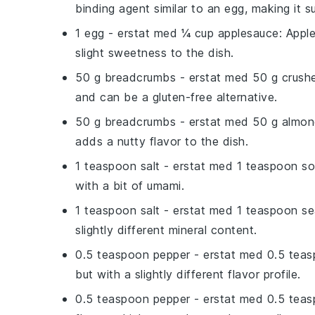
binding agent similar to an egg, making it s
1 egg
- erstat med
¼ cup applesauce
: Appl
slight sweetness to the dish.
50 g breadcrumbs
- erstat med
50 g crush
and can be a gluten-free alternative.
50 g breadcrumbs
- erstat med
50 g almon
adds a nutty flavor to the dish.
1 teaspoon salt
- erstat med
1 teaspoon s
with a bit of umami.
1 teaspoon salt
- erstat med
1 teaspoon se
slightly different mineral content.
0.5 teaspoon pepper
- erstat med
0.5 teas
but with a slightly different flavor profile.
0.5 teaspoon pepper
- erstat med
0.5 teas