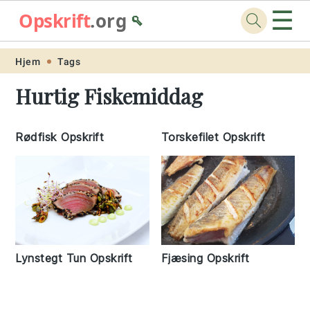
☰
Opskrift
.org
🥄
Skip
Skip
Skip
Skip
Hjem
Tags
to
to
to
to
Hurtig Fiskemiddag
primary
main
primary
footer
navigation
content
sidebar
Rødfisk Opskrift
Torskefilet Opskrift
Lynstegt Tun Opskrift
Fjæsing Opskrift