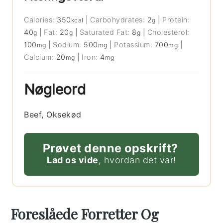
Calories:
350
|
Carbohydrates:
2
|
Protein:
kcal
g
40
|
Fat:
20
|
Saturated Fat:
8
|
Cholesterol:
g
g
g
100
|
Sodium:
500
|
Potassium:
700
|
mg
mg
mg
Calcium:
20
|
Iron:
4
mg
mg
Nøgleord
Beef, Oksekød
Prøvet denne opskrift?
Lad os vide
, hvordan det var!
Foreslåede Forretter Og