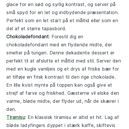
glace
for en sød og syrlig kontrast, og server på
små
spyd
for en let og indbydende præsentation.
Perfekt som en let start på et måltid eller som en
del af et større
tapasbord
.
Chokoladefondant
: Forestil dig en
chokoladefondant
med en flydende midte, der
smelter på tungen. Denne dekadente dessert er
perfekt til at afslutte et måltid med stil. Server den
med en kugle vaniljeis og et drys af friske bær for
at tilføje en frisk kontrast til den rige chokolade.
En lille kvist mynte på toppen kan også give et
strejf af farve og friskhed. Gæsterne vil elske den
varme, bløde midte, der flyder ud, når de skærer i
den.
Tiramisu
: En klassisk
tiramisu
er altid et hit. Lag af
bløde ladyfingers dyppet i stærk kaffe, skiftevis