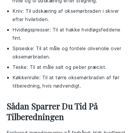
hvile og til udskæring efter stegning.
Kniv
: Til udskæring af oksemørbraden i skiver
efter hviletiden.
Hvidløgspresser
: Til at hakke hvidløgsfeddene
fint.
Spiseske
: Til at måle og fordele olivenolie over
oksemørbraden.
Teske
: Til at måle salt og peber præcist.
Køkkenrulle
: Til at tørre oksemørbraden af før
tilberedning, hvis nødvendigt.
Sådan Sparrer Du Tid På
Tilberedningen
Forbered ingredienserne på forhånd
: Hak hvidløget