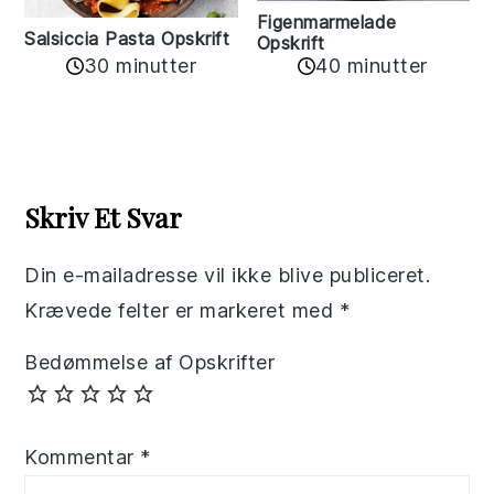
Figenmarmelade
Salsiccia Pasta Opskrift
Opskrift
30 minutter
40 minutter
Reader
Interactions
Skriv Et Svar
Din e-mailadresse vil ikke blive publiceret.
Krævede felter er markeret med
*
Bedømmelse af Opskrifter
Kommentar
*