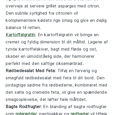
overveje at servere
grillet asparges med citron
.
Den subtile syrlighed fra citronen vil
komplementere kødets rige smag og give en dejlig
balance til retten.
Kartoffelgratin
: En
kartoffelgratin
vil bringe en
cremet og fyldig dimension til dit måltid. Lagene af
tynde kartoffelskiver, bagt med fløde og ost,
skaber en uimodståelig side, der harmonerer
perfekt med den saftige
oksemørbrad
.
Rødbedesalat Med Feta
: Tilføj en farverig og
smagfuld
rødbedesalat med feta
til dit bord. Den
jordagtige sødme fra rødbederne, kombineret med
den salte og cremede feta, vil give en spændende
smagsoplevelse, der løfter hele måltidet.
Bagte Rodfrugter
: En blanding af
bagte rodfrugter
som
gulerødder
, pastinakker og
rødbeder
vil tilføje