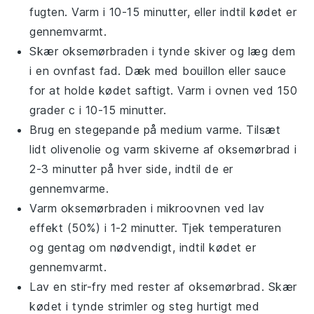
fugten. Varm i 10-15 minutter, eller indtil kødet er
gennemvarmt.
Skær
oksemørbraden
i tynde skiver og læg dem
i en
ovnfast fad
. Dæk med
bouillon
eller
sauce
for at holde kødet saftigt. Varm i ovnen ved 150
grader c i 10-15 minutter.
Brug en
stegepande
på medium varme. Tilsæt
lidt
olivenolie
og varm skiverne af
oksemørbrad
i
2-3 minutter på hver side, indtil de er
gennemvarme.
Varm
oksemørbraden
i
mikroovnen
ved lav
effekt (50%) i 1-2 minutter. Tjek temperaturen
og gentag om nødvendigt, indtil kødet er
gennemvarmt.
Lav en
stir-fry
med rester af
oksemørbrad
. Skær
kødet i tynde strimler og steg hurtigt med