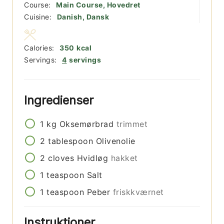
Course:
Main Course, Hovedret
Cuisine:
Danish, Dansk
Calories:
350
kcal
Servings:
4
servings
Ingredienser
1
kg
Oksemørbrad
trimmet
2
tablespoon
Olivenolie
2
cloves
Hvidløg
hakket
1
teaspoon
Salt
1
teaspoon
Peber
friskkværnet
Instruktioner