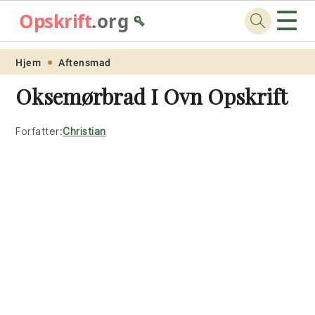
☰
Opskrift
.org
🥄
Skip
Skip
Skip
Skip
Hjem
Aftensmad
to
to
to
to
Oksemørbrad I Ovn Opskrift
primary
main
primary
footer
navigation
content
sidebar
Forfatter:
Christian