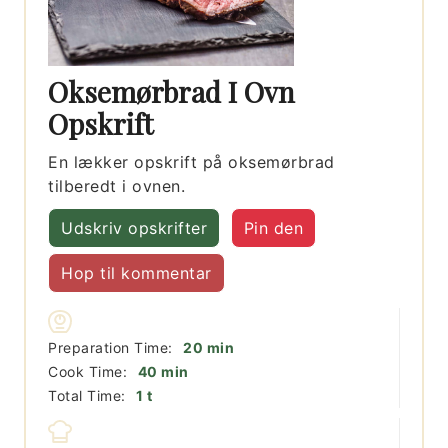
Oksemørbrad I Ovn
Opskrift
En lækker opskrift på oksemørbrad
tilberedt i ovnen.
Udskriv opskrifter
Pin den
Hop til kommentar
minutter
Preparation Time:
20
min
minutter
Cook Time:
40
min
time
Total Time:
1
t