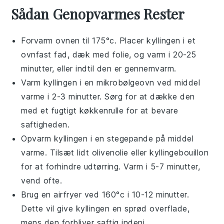
Sådan Genopvarmes Rester
Forvarm ovnen til 175°c. Placer
kyllingen
i et
ovnfast fad, dæk med folie, og varm i 20-25
minutter, eller indtil den er gennemvarm.
Varm
kyllingen
i en mikrobølgeovn ved middel
varme i 2-3 minutter. Sørg for at dække den
med et fugtigt køkkenrulle for at bevare
saftigheden.
Opvarm
kyllingen
i en stegepande på middel
varme. Tilsæt lidt
olivenolie
eller
kyllingebouillon
for at forhindre udtørring. Varm i 5-7 minutter,
vend ofte.
Brug en airfryer ved 160°c i 10-12 minutter.
Dette vil give
kyllingen
en sprød overflade,
mens den forbliver saftig indeni.