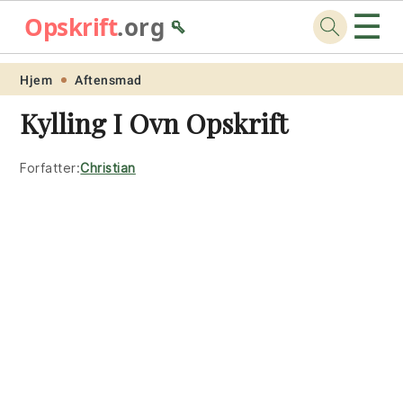
☰
Opskrift
.org
🥄
Skip
Skip
Skip
Skip
Hjem
Aftensmad
to
to
to
to
Kylling I Ovn Opskrift
primary
main
primary
footer
navigation
content
sidebar
Forfatter:
Christian