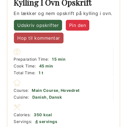
Kylling I Ovn Opskrift
En lækker og nem opskrift på kylling i ovn.
Udskriv opskrifter
Pin den
Hop til kommentar
minutter
Preparation Time:
15
min
minutter
Cook Time:
45
min
time
Total Time:
1
t
Course:
Main Course, Hovedret
Cuisine:
Danish, Dansk
Calories:
350
kcal
Servings:
4
servings