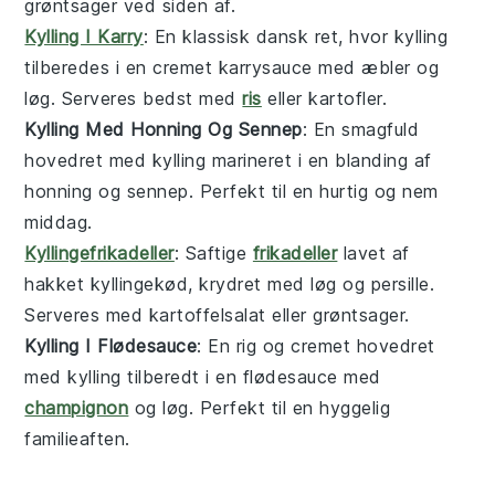
grøntsager
ved siden af.
Kylling I Karry
: En klassisk
dansk
ret, hvor kylling
tilberedes i en cremet
karrysauce
med
æbler
og
løg
. Serveres bedst med
ris
eller
kartofler
.
Kylling Med Honning Og Sennep
: En smagfuld
hovedret
med kylling marineret i en blanding af
honning
og
sennep
. Perfekt til en hurtig og nem
middag
.
Kyllingefrikadeller
: Saftige
frikadeller
lavet af
hakket kyllingekød, krydret med
løg
og
persille
.
Serveres med
kartoffelsalat
eller
grøntsager
.
Kylling I Flødesauce
: En rig og cremet
hovedret
med kylling tilberedt i en
flødesauce
med
champignon
og
løg
. Perfekt til en hyggelig
familieaften
.