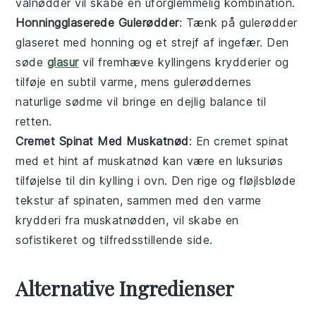
valnødder vil skabe en uforglemmelig kombination.
Honningglaserede Gulerødder
: Tænk på
gulerødder
glaseret med
honning
og et strejf af
ingefær
. Den
søde
glasur
vil fremhæve kyllingens krydderier og
tilføje en subtil varme, mens gulerøddernes
naturlige sødme vil bringe en dejlig balance til
retten.
Cremet Spinat Med Muskatnød
: En
cremet spinat
med et hint af
muskatnød
kan være en luksuriøs
tilføjelse til din
kylling i ovn
. Den rige og fløjlsbløde
tekstur af spinaten, sammen med den varme
krydderi fra muskatnødden, vil skabe en
sofistikeret og tilfredsstillende side.
Alternative Ingredienser