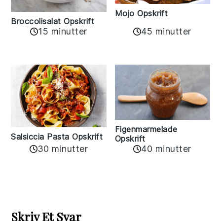
Mojo Opskrift
Broccolisalat Opskrift
15 minutter
45 minutter
Figenmarmelade
Salsiccia Pasta Opskrift
Opskrift
30 minutter
40 minutter
Reader
Interactions
Skriv Et Svar