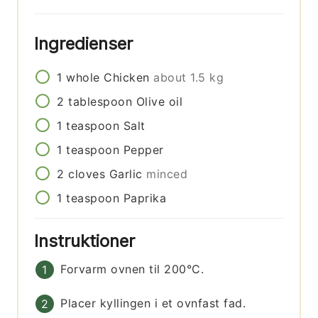
Ingredienser
1
whole
Chicken
about 1.5 kg
2
tablespoon
Olive oil
1
teaspoon
Salt
1
teaspoon
Pepper
2
cloves
Garlic
minced
1
teaspoon
Paprika
Instruktioner
Forvarm ovnen til 200°C.
Placer kyllingen i et ovnfast fad.