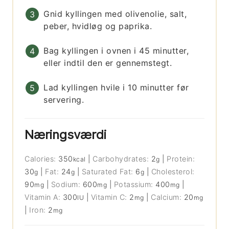
Gnid kyllingen med olivenolie, salt,
peber, hvidløg og paprika.
Bag kyllingen i ovnen i 45 minutter,
eller indtil den er gennemstegt.
Lad kyllingen hvile i 10 minutter før
servering.
Næringsværdi
Calories:
350
|
Carbohydrates:
2
|
Protein:
kcal
g
30
|
Fat:
24
|
Saturated Fat:
6
|
Cholesterol:
g
g
g
90
|
Sodium:
600
|
Potassium:
400
|
mg
mg
mg
Vitamin A:
300
|
Vitamin C:
2
|
Calcium:
20
IU
mg
mg
|
Iron:
2
mg