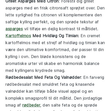
Grillet Asparges Med Citron
: Forestil dig
grillet
asparges
med en frisk
citronsaft
sprøjtet over. Den
lette syrlighed fra citronen vil komplementere den
saftige
kylling
perfekt, og den sprøde tekstur af
asparges
vil tilføje en dejlig kontrast til måltidet.
Kartoffelmos
Med Hvidløg Og Timian
: En cremet
kartoffelmos
med et strejf af
hvidløg
og
timian
kan
være den ultimative komfortmad, der passer til din
kylling i ovn
. Den bløde konsistens og de
aromatiske urter vil skabe en harmonisk balance
med kyllingens krydrede smag.
Rødbedesalat Med Feta Og Valnødder
: En farverig
rødbedesalat
med smuldret
feta
og knasende
valnødder
kan tilføje både visuel appel og en
kompleks smagsprofil til dit måltid. Den jordagtige
smag af
rødbeder
, den salte feta og de sprøde