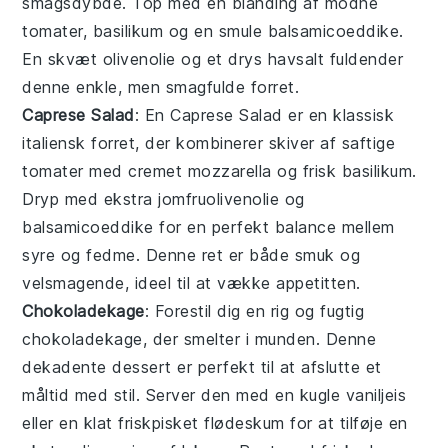
smagsdybde. Top med en blanding af modne
tomater, basilikum og en smule balsamicoeddike.
En skvæt olivenolie og et drys havsalt fuldender
denne enkle, men smagfulde forret.
Caprese Salad
: En
Caprese Salad
er en klassisk
italiensk forret, der kombinerer skiver af saftige
tomater med cremet mozzarella og frisk basilikum.
Dryp med ekstra jomfruolivenolie og
balsamicoeddike for en perfekt balance mellem
syre og fedme. Denne ret er både smuk og
velsmagende, ideel til at vække appetitten.
Chokoladekage
: Forestil dig en rig og fugtig
chokoladekage
, der smelter i munden. Denne
dekadente dessert er perfekt til at afslutte et
måltid med stil. Server den med en kugle vaniljeis
eller en klat friskpisket flødeskum for at tilføje en