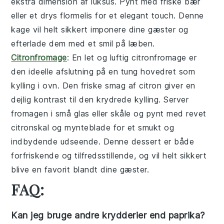
ekstra dimension af luksus. Pynt med friske bær
eller et drys flormelis for et elegant touch. Denne
kage vil helt sikkert imponere dine gæster og
efterlade dem med et smil på læben.
Citronfromage
: En let og luftig
citronfromage
er
den ideelle afslutning på en tung hovedret som
kylling i ovn. Den friske smag af citron giver en
dejlig kontrast til den krydrede kylling. Server
fromagen i små glas eller skåle og pynt med revet
citronskal og mynteblade for et smukt og
indbydende udseende. Denne dessert er både
forfriskende og tilfredsstillende, og vil helt sikkert
blive en favorit blandt dine gæster.
FAQ:
Kan jeg bruge andre krydderier end paprika?