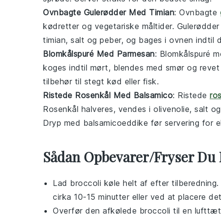
Ovnbagte Gulerødder Med Timian
: Ovnbagte
kødretter
og
vegetariske måltider
. Gulerødder
timian, salt og peber, og bages i ovnen indtil
Blomkålspuré Med Parmesan
: Blomkålspuré 
koges indtil mørt, blendes med smør og revet
tilbehør til
stegt kød
eller
fisk
.
Ristede Rosenkål Med Balsamico
: Ristede
ro
Rosenkål halveres, vendes i olivenolie, salt og
Dryp med balsamicoeddike før servering for e
Sådan Opbevarer/Fryser Du 
Lad
broccoli
køle helt af efter tilberedning
cirka 10-15 minutter eller ved at placere de
Overfør den afkølede
broccoli
til en lufttæ