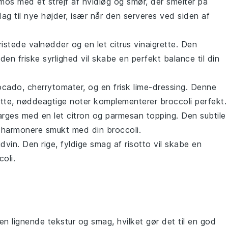
lmos
med et strejf af hvidløg og smør, der smelter på
dag
til nye højder, især når den serveres ved siden af
istede valnødder og en let
citrus
vinaigrette. Den
n friske syrlighed vil skabe en perfekt balance til din
ocado
,
cherrytomater
, og en frisk lime-dressing. Denne
lette, nøddeagtige noter komplementerer
broccoli
perfekt.
parges
med en let
citron
og
parmesan
topping. Den subtile
l harmonere smukt med din
broccoli
.
idvin
. Den rige, fyldige smag af
risotto
vil skabe en
coli
.
en lignende tekstur og smag, hvilket gør det til en god