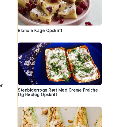
Blondie Kage Opskrift
er
Stenbiderrogn Rørt Med Creme Fraiche
Og Rødløg Opskrift