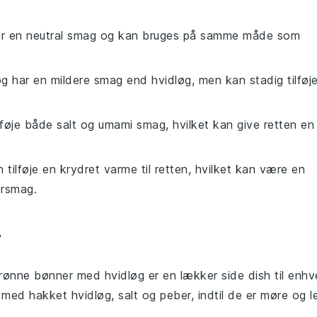
har en neutral smag og kan bruges på samme måde som
øg har en mildere smag end hvidløg, men kan stadig tilføj
lføje både salt og umami smag, hvilket kan give retten en
an tilføje en krydret varme til retten, hvilket kan være en
ersmag.
r
grønne bønner med hvidløg er en lækker
side dish
til enhv
 med hakket hvidløg, salt og peber, indtil de er møre og l