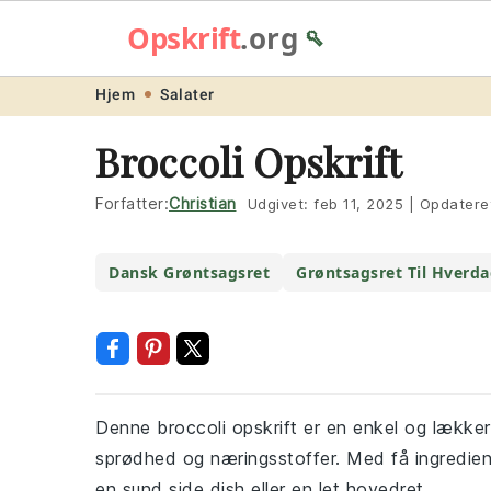
Opskrift
.org
🥄
Skip
Skip
Skip
Skip
Hjem
Salater
to
to
to
to
Broccoli Opskrift
primary
main
primary
footer
navigation
content
sidebar
Forfatter:
Christian
Udgivet:
feb 11, 2025
|
Opdatere
Dansk Grøntsagsret
Grøntsagsret Til Hverd
Denne broccoli opskrift er en enkel og lække
sprødhed og næringsstoffer. Med få ingrediens
en sund side dish eller en let hovedret.