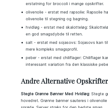
erstatning for broccoli i mange opskrifter.
olivenolie
- erstat med
rapsolie
: Rapsolie 
olivenolie til stegning og bagning.
hvidløg
- erstat med
skalotteløg
: Skalottel
en god smagsdybde til retten.
salt
- erstat med
sojasovs
: Sojasovs kan ti
mere kompleks smagsprofil.
peber
- erstat med
chiliflager
: Chiliflager k
interessant variation fra den klassiske peb
Andre Alternative Opskrifte
Stegte Grønne Bønner Med Hvidløg
: Stegte 
hovedret
. Grønne bønner sauteres i olivenolie
sprøde. Server straks for den bedste smag.