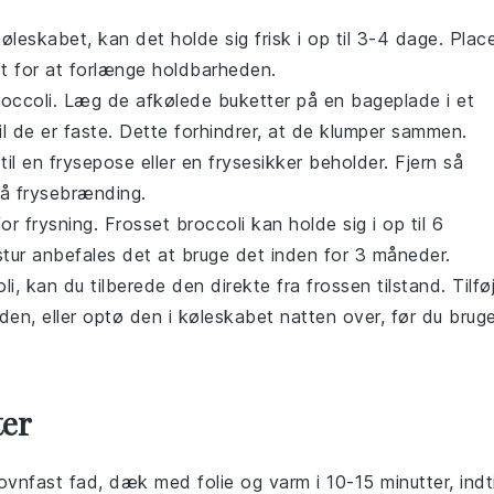
køleskabet, kan det holde sig frisk i op til 3-4 dage. Plac
t for at forlænge holdbarheden.
roccoli
. Læg de afkølede buketter på en bageplade i et
til de er faste. Dette forhindrer, at de klumper sammen.
il en frysepose eller en frysesikker beholder. Fjern så
gå frysebrænding.
or frysning. Frosset
broccoli
kan holde sig i op til 6
ur anbefales det at bruge det inden for 3 måneder.
li
, kan du tilberede den direkte fra frossen tilstand. Tilfø
tiden, eller optø den i køleskabet natten over, før du brug
ter
ovnfast fad, dæk med folie og varm i 10-15 minutter, indti