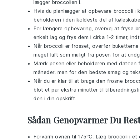
lægger broccolien i.
Hvis du planlægger at opbevare
broccoli
i 
beholderen i den koldeste del af køleskabe
For længere opbevaring, overvej at fryse
b
enkelt lag og frys dem i cirka 1-2 timer, ind
Når
broccoli
er frosset, overfør buketterne t
meget luft som muligt fra posen for at und
Mærk posen eller beholderen med datoen f
måneder, men for den bedste smag og tekst
Når du er klar til at bruge den frosne
brocco
blot et par ekstra minutter til tilberednings
den i din opskrift.
Sådan Genopvarmer Du Res
Forvarm ovnen til 175°C. Læg
broccoli
i et 