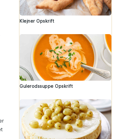
Klejner Opskrift
e
Gulerodssuppe Opskrift
er
et