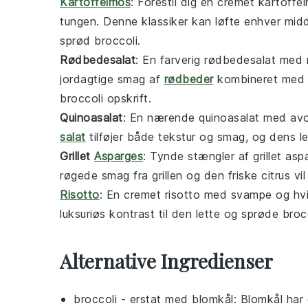
Kartoffelmos
: Forestil dig en cremet
kartoffe
tungen. Denne klassiker kan løfte enhver
mid
sprød
broccoli
.
Rødbedesalat
: En farverig
rødbedesalat
med r
jordagtige smag af
rødbeder
kombineret med de
broccoli
opskrift.
Quinoasalat
: En nærende
quinoasalat
med
av
salat
tilføjer både tekstur og smag, og dens 
Grillet
Asparges
: Tynde stængler af
grillet as
røgede smag fra grillen og den friske
citrus
vi
Risotto
: En cremet
risotto
med
svampe
og
hv
luksuriøs kontrast til den lette og sprøde
broc
Alternative Ingredienser
broccoli
- erstat med
blomkål
: Blomkål har 