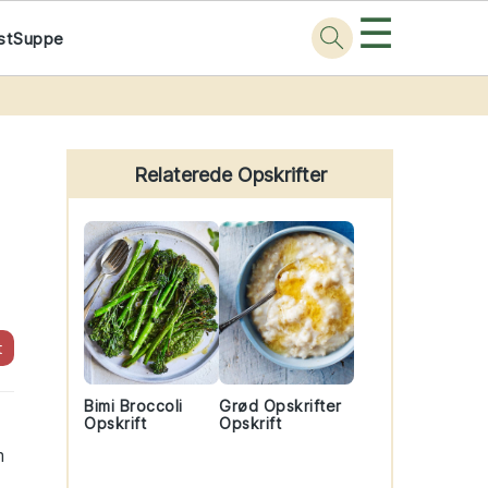
☰
st
Suppe
Primary
Sidebar
Relaterede Opskrifter
t
Bimi Broccoli
Grød Opskrifter
Opskrift
Opskrift
m