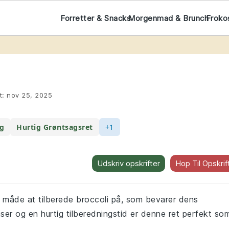
Forretter & Snacks
Morgenmad & Brunch
Froko
t:
nov 25, 2025
ag
Hurtig Grøntsagsret
+1
Udskriv opskrifter
Hop Til Opskrif
r måde at tilberede broccoli på, som bevarer dens
er og en hurtig tilberedningstid er denne ret perfekt so