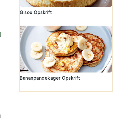
Gisou Opskrift
l
Bananpandekager Opskrift
i