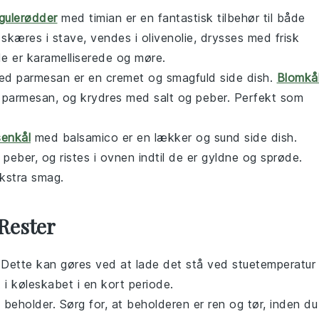
gulerødder
med timian er en fantastisk
tilbehør
til både
 skæres i stave, vendes i olivenolie, drysses med frisk
 de er karamelliserede og møre.
med parmesan er en cremet og smagfuld
side dish
.
Blomkå
 parmesan, og krydres med salt og peber. Perfekt som
senkål
med balsamico er en lækker og sund
side dish
.
 peber, og ristes i ovnen indtil de er gyldne og sprøde.
kstra smag.
Rester
. Dette kan gøres ved at lade det stå ved stuetemperatur 
t i køleskabet i en kort periode.
t beholder. Sørg for, at beholderen er ren og tør, inden du