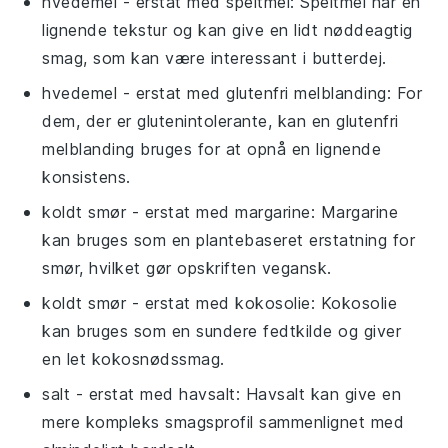
hvedemel
- erstat med
speltmel
: Speltmel har en
lignende tekstur og kan give en lidt nøddeagtig
smag, som kan være interessant i butterdej.
hvedemel
- erstat med
glutenfri melblanding
: For
dem, der er glutenintolerante, kan en glutenfri
melblanding bruges for at opnå en lignende
konsistens.
koldt smør
- erstat med
margarine
: Margarine
kan bruges som en plantebaseret erstatning for
smør, hvilket gør opskriften vegansk.
koldt smør
- erstat med
kokosolie
: Kokosolie
kan bruges som en sundere fedtkilde og giver
en let kokosnødssmag.
salt
- erstat med
havsalt
: Havsalt kan give en
mere kompleks smagsprofil sammenlignet med