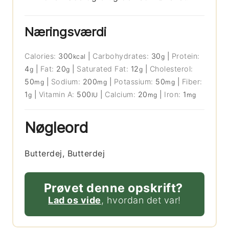
Næringsværdi
Calories:
300
|
Carbohydrates:
30
|
Protein:
kcal
g
4
|
Fat:
20
|
Saturated Fat:
12
|
Cholesterol:
g
g
g
50
|
Sodium:
200
|
Potassium:
50
|
Fiber:
mg
mg
mg
1
|
Vitamin A:
500
|
Calcium:
20
|
Iron:
1
g
IU
mg
mg
Nøgleord
Butterdej, Butterdej
Prøvet denne opskrift?
Lad os vide
, hvordan det var!