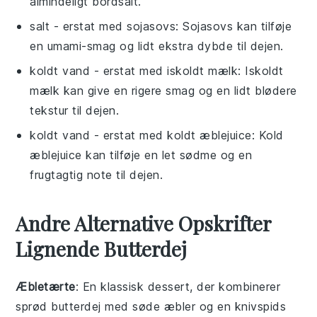
almindeligt bordsalt.
salt
- erstat med
sojasovs
: Sojasovs kan tilføje
en umami-smag og lidt ekstra dybde til dejen.
koldt vand
- erstat med
iskoldt mælk
: Iskoldt
mælk kan give en rigere smag og en lidt blødere
tekstur til dejen.
koldt vand
- erstat med
koldt æblejuice
: Kold
æblejuice kan tilføje en let sødme og en
frugtagtig note til dejen.
Andre Alternative Opskrifter
Lignende Butterdej
Æbletærte
: En klassisk
dessert
, der kombinerer
sprød
butterdej
med søde
æbler
og en knivspids