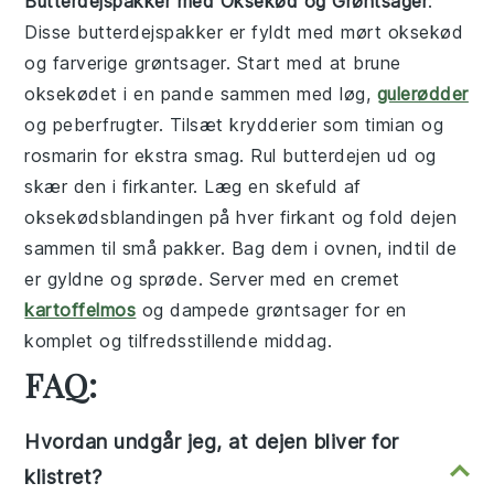
Butterdejspakker med Oksekød og Grøntsager
:
Disse
butterdejspakker
er fyldt med mørt
oksekød
og farverige
grøntsager
. Start med at brune
oksekødet i en pande sammen med løg,
gulerødder
og peberfrugter. Tilsæt krydderier som timian og
rosmarin for ekstra smag. Rul
butterdejen
ud og
skær den i firkanter. Læg en skefuld af
oksekødsblandingen på hver firkant og fold dejen
sammen til små pakker. Bag dem i ovnen, indtil de
er gyldne og sprøde. Server med en cremet
kartoffelmos
og dampede grøntsager for en
komplet og tilfredsstillende middag.
FAQ:
Hvordan undgår jeg, at dejen bliver for
klistret?