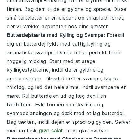
cremet
svampe
-stuvning, der er krydret med frisk
timian
. Bag dem til de er gyldne og sprøde. Disse
små tarteletter er en elegant og smagfuld forret,
der vil vække appetitten hos dine gæster.
Butterdejstærte med Kylling og Svampe
: Forestil
dig en
butterdej
fyldt med saftig
kylling
og
aromatiske
svampe
. Denne ret er perfekt til en
hyggelig middag. Start med at stege
kyllingestykkerne, indtil de er gyldne og
gennemstegte. Tilsæt derefter svampe, løg og
hvidløg, og lad det hele simre, indtil svampene er
møre. Rul
butterdejen
ud og læg den i en
tærteform. Fyld formen med kylling- og
svampeblandingen og dæk med et lag
butterdej
.
Bag tærten, indtil dejen er sprød og gylden. Server
med en frisk
grøn salat
og et glas hvidvin.