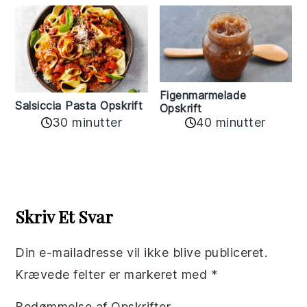
Figenmarmelade
Salsiccia Pasta Opskrift
Opskrift
30 minutter
40 minutter
Reader
Interactions
Skriv Et Svar
Din e-mailadresse vil ikke blive publiceret.
Krævede felter er markeret med
*
Bedømmelse af Opskrifter