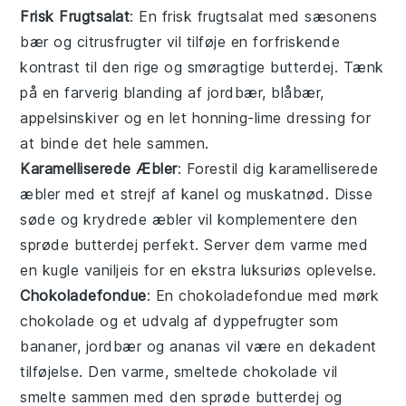
Frisk Frugtsalat
: En
frisk frugtsalat
med
sæsonens
bær
og
citrusfrugter
vil tilføje en forfriskende
kontrast til den rige og smøragtige
butterdej
. Tænk
på en farverig blanding af
jordbær
,
blåbær
,
appelsinskiver
og en let
honning-lime dressing
for
at binde det hele sammen.
Karamelliserede Æbler
: Forestil dig
karamelliserede
æbler
med et strejf af
kanel
og
muskatnød
. Disse
søde og krydrede
æbler
vil komplementere den
sprøde
butterdej
perfekt. Server dem varme med
en kugle
vaniljeis
for en ekstra luksuriøs oplevelse.
Chokoladefondue
: En
chokoladefondue
med
mørk
chokolade
og et udvalg af
dyppefrugter
som
bananer
,
jordbær
og
ananas
vil være en dekadent
tilføjelse. Den varme, smeltede chokolade vil
smelte sammen med den sprøde
butterdej
og