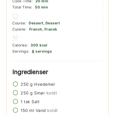
minutter
Cook Time:
20
min
minutter
Total Time:
50
min
Course:
Dessert, Dessert
Cuisine:
French, Fransk
Calories:
300
kcal
Servings:
8
servings
Ingredienser
250
g
Hvedemel
250
g
Smør
koldt
1
tsk
Salt
150
ml
Vand
koldt