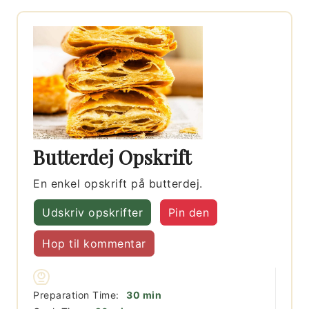
Butterdej Opskrift
En enkel opskrift på butterdej.
Udskriv opskrifter
Pin den
Hop til kommentar
minutter
Preparation Time:
30
min