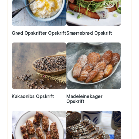
Grød Opskrifter Opskrift
Smørrebrød Opskrift
Kakaonibs Opskrift
Madeleinekager
Opskrift