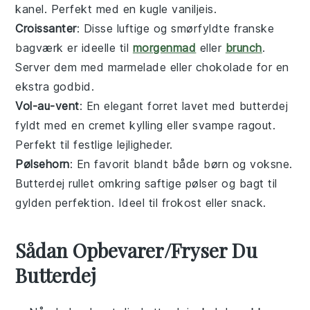
kanel
. Perfekt med en kugle
vaniljeis
.
Croissanter
: Disse luftige og smørfyldte
franske
bagværk
er ideelle til
morgenmad
eller
brunch
.
Server dem med
marmelade
eller
chokolade
for en
ekstra godbid.
Vol-au-vent
: En elegant
forret
lavet med
butterdej
fyldt med en cremet
kylling
eller
svampe
ragout
.
Perfekt til festlige lejligheder.
Pølsehorn
: En favorit blandt både børn og voksne.
Butterdej
rullet omkring saftige
pølser
og bagt til
gylden perfektion. Ideel til
frokost
eller
snack
.
Sådan Opbevarer/Fryser Du
Butterdej