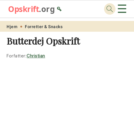
☰
Opskrift
.org
🥄
Skip
Skip
Skip
Skip
Hjem
Forretter & Snacks
to
to
to
to
Butterdej Opskrift
primary
main
primary
footer
navigation
content
sidebar
Forfatter:
Christian