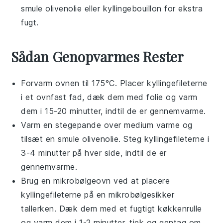
smule
olivenolie
eller
kyllingebouillon
for ekstra
fugt.
Sådan Genopvarmes Rester
Forvarm ovnen til 175°C. Placer
kyllingefileterne
i et ovnfast fad, dæk dem med folie og varm
dem i 15-20 minutter, indtil de er gennemvarme.
Varm en stegepande over medium varme og
tilsæt en smule
olivenolie
. Steg
kyllingefileterne
i
3-4 minutter på hver side, indtil de er
gennemvarme.
Brug en mikrobølgeovn ved at placere
kyllingefileterne
på en mikrobølgesikker
tallerken. Dæk dem med et fugtigt køkkenrulle
og varm dem i 1-2 minutter, tjek og gentag om