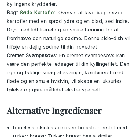
kyllingens krydderier.
Bagt
Søde Kartofler
: Overvej at lave
bagte søde
kartofler
med en sprød ydre og en blød, sød indre.
Drys med lidt kanel og en smule honning for at
fremhæve den naturlige sødme. Denne
side-dish
vil
tilføje en dejlig sødme til din hovedret.
Cremet Svampesovs
: En
cremet svampesovs
kan
være den perfekte ledsager til din kyllingefilet. Den
rige og fyldige smag af svampe, kombineret med
fløde og en smule hvidvin, vil skabe en luksuriøs
følelse og gøre måltidet ekstra specielt.
Alternative Ingredienser
boneless, skinless chicken breasts
- erstat med
turkey breast
: Turkey breast has a similar