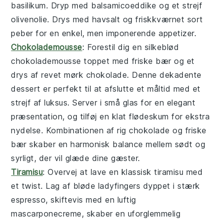
basilikum
. Dryp med
balsamicoeddike
og et strejf
olivenolie
. Drys med
havsalt
og friskkværnet
sort
peber
for en enkel, men imponerende appetizer.
Chokolademousse
: Forestil dig en silkeblød
chokolademousse
toppet med friske bær og et
drys af revet mørk chokolade. Denne dekadente
dessert er perfekt til at afslutte et måltid med et
strejf af luksus. Server i små glas for en elegant
præsentation, og tilføj en klat flødeskum for ekstra
nydelse. Kombinationen af rig chokolade og friske
bær skaber en harmonisk balance mellem sødt og
syrligt, der vil glæde dine gæster.
Tiramisu
: Overvej at lave en klassisk
tiramisu
med
et twist. Lag af bløde ladyfingers dyppet i stærk
espresso, skiftevis med en luftig
mascarponecreme, skaber en uforglemmelig