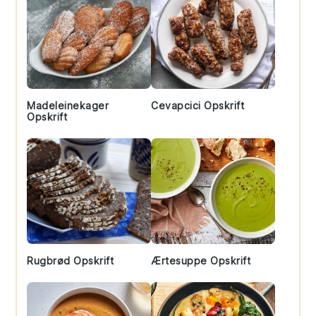
Madeleinekager
Cevapcici Opskrift
Opskrift
Rugbrød Opskrift
Ærtesuppe Opskrift