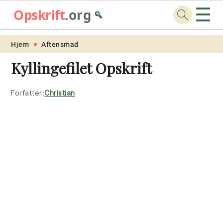
☰
Opskrift
.org
🥄
Skip
Skip
Skip
Skip
Hjem
Aftensmad
to
to
to
to
Kyllingefilet Opskrift
primary
main
primary
footer
navigation
content
sidebar
Forfatter:
Christian