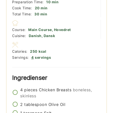
minutter
Preparation Time:
10
min
minutter
Cook Time:
20
min
minutter
Total Time:
30
min
Course:
Main Course, Hovedret
Cuisine:
Danish, Dansk
Calories:
250
kcal
Servings:
4
servings
Ingredienser
4
pieces
Chicken Breasts
boneless,
skinless
2
tablespoon
Olive Oil