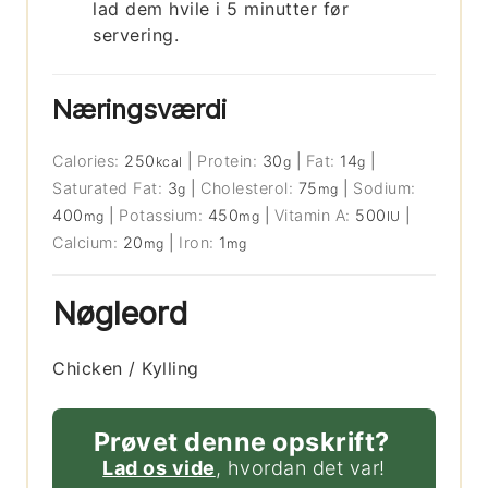
lad dem hvile i 5 minutter før
servering.
Næringsværdi
Calories:
250
|
Protein:
30
|
Fat:
14
|
kcal
g
g
Saturated Fat:
3
|
Cholesterol:
75
|
Sodium:
g
mg
400
|
Potassium:
450
|
Vitamin A:
500
|
mg
mg
IU
Calcium:
20
|
Iron:
1
mg
mg
Nøgleord
Chicken / Kylling
Prøvet denne opskrift?
Lad os vide
, hvordan det var!