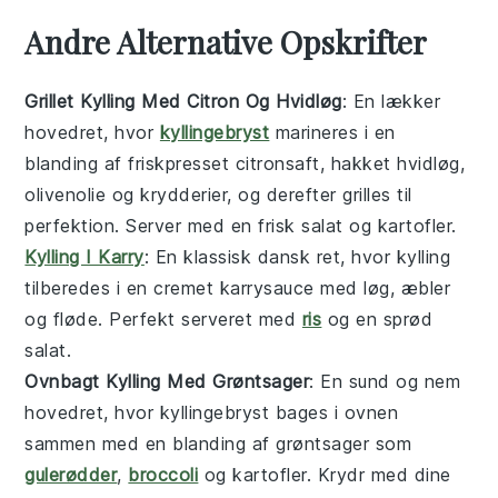
Andre Alternative Opskrifter
Grillet Kylling Med Citron Og Hvidløg
: En lækker
hovedret
, hvor
kyllingebryst
marineres i en
blanding af friskpresset
citron
saft, hakket
hvidløg
,
olivenolie og krydderier, og derefter grilles til
perfektion. Server med en frisk
salat
og
kartofler
.
Kylling I Karry
: En klassisk
dansk
ret, hvor
kylling
tilberedes i en cremet
karry
sauce med
løg
,
æbler
og
fløde
. Perfekt serveret med
ris
og en sprød
salat
.
Ovnbagt Kylling Med Grøntsager
: En sund og nem
hovedret
, hvor
kyllingebryst
bages i ovnen
sammen med en blanding af
grøntsager
som
gulerødder
,
broccoli
og
kartofler
. Krydr med dine