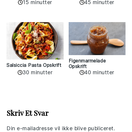
15 minutter
45 minutter
Figenmarmelade
Salsiccia Pasta Opskrift
Opskrift
30 minutter
40 minutter
Reader
Interactions
Skriv Et Svar
Din e-mailadresse vil ikke blive publiceret.