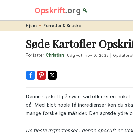
Opskrift
.org
🥄
Skip
Skip
Skip
Skip
Hjem
Forretter & Snacks
to
to
to
to
Søde Kartofler Opskri
primary
main
primary
footer
navigation
content
sidebar
Forfatter:
Christian
Udgivet:
nov 9, 2025
|
Opdatere
Denne opskrift på søde kartofler er en enkel
på. Med blot nogle få ingredienser kan du ska
mange forskellige måltider. Den sprøde ydre 
De fleste ingredienser i denne opskrift er al