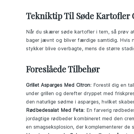
Tekniktip Til Søde Kartofler 
Når du skærer
søde kartofler
i tern, så prøv a
bager jævnt og bliver færdige samtidig. Hvis 
stykker blive overbagte, mens de større stadig
Foreslåede Tilbehør
Grillet Asparges Med Citron
: Forestil dig en t
under grillen og derefter dryppet med friskpr
den naturlige sødme i
asparges
, hvilket skabe
Rødbedesalat Med Feta
: En farverig
rødbedes
jordagtige rødbeder kombineret med den crem
en smagseksplosion, der komplementerer de