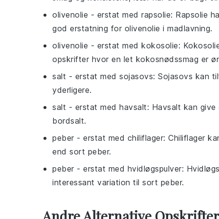
olivenolie
- erstat med
rapsolie
: Rapsolie ha
god erstatning for olivenolie i madlavning.
olivenolie
- erstat med
kokosolie
: Kokosoli
opskrifter hvor en let kokosnødssmag er ø
salt
- erstat med
sojasovs
: Sojasovs kan ti
yderligere.
salt
- erstat med
havsalt
: Havsalt kan giv
bordsalt.
peber
- erstat med
chiliflager
: Chiliflager k
end sort peber.
peber
- erstat med
hvidløgspulver
: Hvidløg
interessant variation til sort peber.
Andre Alternative Opskrifte