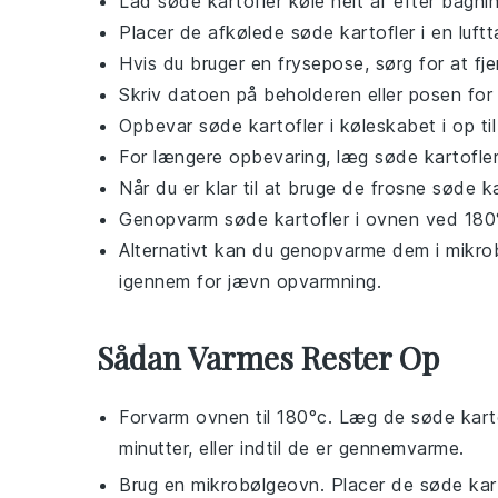
Lad
søde kartofler
køle helt af efter bagnin
Placer de afkølede
søde kartofler
i en luft
Hvis du bruger en frysepose, sørg for at fje
Skriv datoen på beholderen eller posen for 
Opbevar
søde kartofler
i køleskabet i op ti
For længere opbevaring, læg
søde kartofle
Når du er klar til at bruge de frosne
søde ka
Genopvarm
søde kartofler
i ovnen ved 180°c
Alternativt kan du genopvarme dem i mikrob
igennem for jævn opvarmning.
Sådan Varmes Rester Op
Forvarm ovnen til 180°c. Læg de
søde kart
minutter, eller indtil de er gennemvarme.
Brug en mikrobølgeovn. Placer de
søde kar