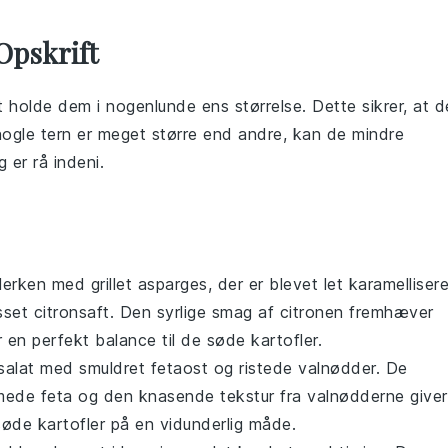
Opskrift
t holde dem i nogenlunde ens størrelse. Dette sikrer, at d
nogle tern er meget større end andre, kan de mindre
 er rå indeni.
allerken med
grillet asparges
, der er blevet let karamelliser
esset
citronsaft
. Den syrlige smag af citronen fremhæver
r en perfekt balance til de
søde kartofler
.
alat
med smuldret
fetaost
og ristede
valnødder
. De
ede feta og den knasende tekstur fra valnødderne giver
søde kartofler
på en vidunderlig måde.