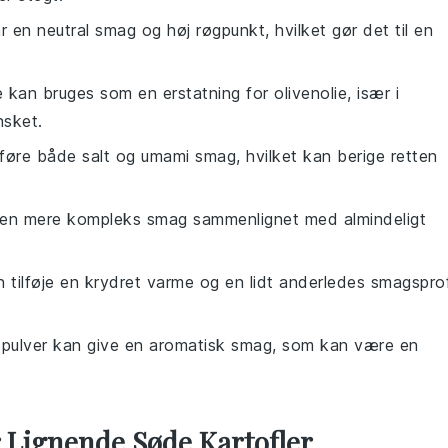
r en neutral smag og høj røgpunkt, hvilket gør det til en
e kan bruges som en erstatning for olivenolie, især i
nsket.
lføre både salt og umami smag, hvilket kan berige retten
e en mere kompleks smag sammenlignet med almindeligt
an tilføje en krydret varme og en lidt anderledes smagsprof
spulver kan give en aromatisk smag, som kan være en
r Lignende Søde Kartofler