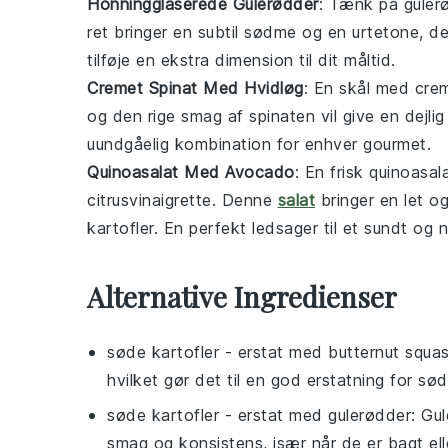
Honningglaserede Gulerødder
: Tænk på
guler
ret bringer en subtil sødme og en urtetone,
tilføje en ekstra dimension til dit måltid.
Cremet Spinat Med Hvidløg
: En skål med
crem
og den rige smag af spinaten vil give en dejli
uundgåelig kombination for enhver gourmet.
Quinoasalat Med Avocado
: En frisk
quinoasal
citrusvinaigrette
. Denne
salat
bringer en let o
kartofler
. En perfekt ledsager til et sundt og
Alternative Ingredienser
søde kartofler
- erstat med
butternut squa
hvilket gør det til en god erstatning for sød
søde kartofler
- erstat med
gulerødder
: Gu
smag og konsistens, især når de er bagt ell