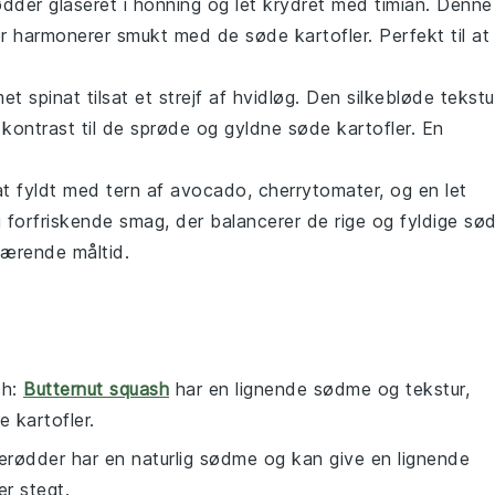
ødder
glaseret i
honning
og let krydret med
timian
. Denne
 der harmonerer smukt med de
søde kartofler
. Perfekt til at
et spinat
tilsat et strejf af
hvidløg
. Den silkebløde tekstu
g kontrast til de sprøde og gyldne
søde kartofler
. En
at
fyldt med tern af
avocado
,
cherrytomater
, og en let
g forfriskende smag, der balancerer de rige og fyldige
sø
 nærende måltid.
sh
:
Butternut squash
har en lignende sødme og tekstur,
e kartofler.
lerødder har en naturlig sødme og kan give en lignende
er stegt.