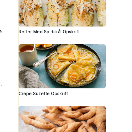
e
Retter Med Spidskål Opskrift
et
Crepe Suzette Opskrift