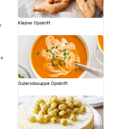
Klejner Opskrift
r
de
Gulerodssuppe Opskrift