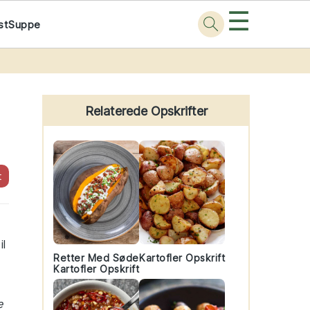
☰
st
Suppe
Primary
Sidebar
Relaterede Opskrifter
t
il
Retter Med Søde
Kartofler Opskrift
Kartofler Opskrift
e