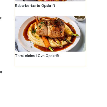
Rabarbertærte Opskrift
r
Torskeloins I Ovn Opskrift
er