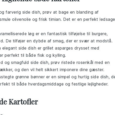
og farverig
side dish
, prøv at bage en blanding af
smule
olivenolie
og frisk
timian
. Det er en perfekt ledsage
ramelliserede løg
er en fantastisk tilføjelse til
burgere
,
ød
. De tilføjer en dybde af smag, der er svær at modstå.
n elegant
side dish
er
grillet asparges
drysset med
er perfekt til både
fisk
og
kylling
.
rød og smagfuld
side dish
, prøv
ristede rosenkål
med en
ækker, og den vil helt sikkert imponere dine gæster.
sstegte grønne bønner
er en simpel og hurtig
side dish
, d
erfekt til både
hverdagsmiddage
og
festlige lejligheder
.
de Kartofler