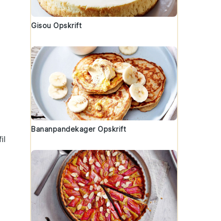
Gisou Opskrift
Bananpandekager Opskrift
il