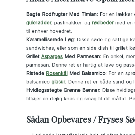
Bagte Rodfrugter Med Timian
: For en lækker 
gulerødder
,
pastinakker
, og
rødbeder
med en 
til enhver
hovedret
.
Karamelliserede Løg
: Disse søde og saftige
ka
sandwiches
, eller som en
side dish
til
grillet k
Grillet
Asparges
Med Parmesan
: En enkel, me
parmesan
. Denne ret er hurtig at lave og pass
Ristede
Rosenkål
Med Balsamico
: For en sp
balsamico
glasur
. Denne ret er både sund og l
Hvidløgsstegte Grønne Bønner
: Disse
hvidløg
tilføjer en dejlig
knas
og
smag
til dit måltid. P
Sådan Opbevares / Fryses Sø