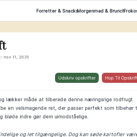
Forretter & Snacks
Morgenmad & Brunch
Froko
ft
t:
nov 11, 2025
Udskriv opskrifter
Hop Til Opskrif
 og lækker måde at tilberede denne næringsrige rodfrugt
be en velsmagende ret, der passer perfekt som tilbehør t
og bløde indre gør dem uimodståelige.
mindelige og let tilgængelige. Dog kan søde kartofler vær