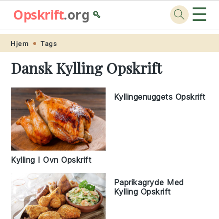
☰
Opskrift
.org
🥄
Skip
Skip
Skip
Skip
Hjem
Tags
to
to
to
to
Dansk Kylling Opskrift
primary
main
primary
footer
navigation
content
sidebar
Kyllingenuggets Opskrift
Kylling I Ovn Opskrift
Paprikagryde Med
Kylling Opskrift