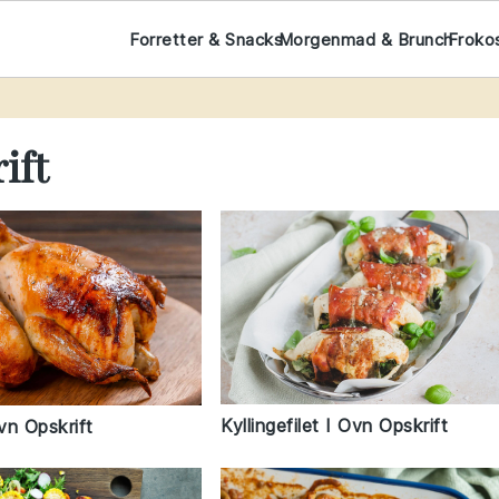
Forretter & Snacks
Morgenmad & Brunch
Froko
ift
Kyllingefilet I Ovn Opskrift
Ovn Opskrift