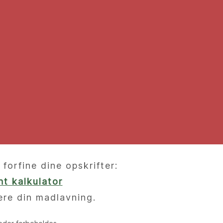
orfine dine opskrifter:
t kalkulator
ere din madlavning.