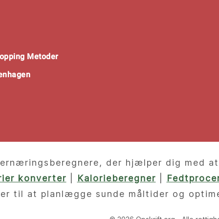
opping Metoder
penhagen
ernæringsberegnere, der hjælper dig med at f
orier konverter
|
Kalorieberegner
|
Fedtprocen
er til at planlægge sunde måltider og optim