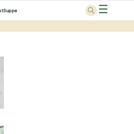
☰
st
Suppe