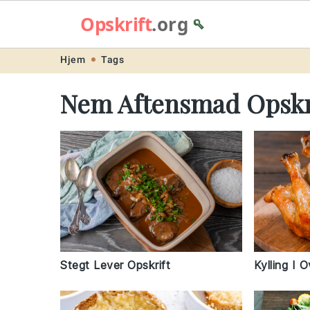
Opskrift
.org
🥄
Skip
Skip
Skip
Skip
Hjem
Tags
to
to
to
to
Nem Aftensmad Opskr
primary
main
primary
footer
navigation
content
sidebar
Stegt Lever Opskrift
Kylling I 