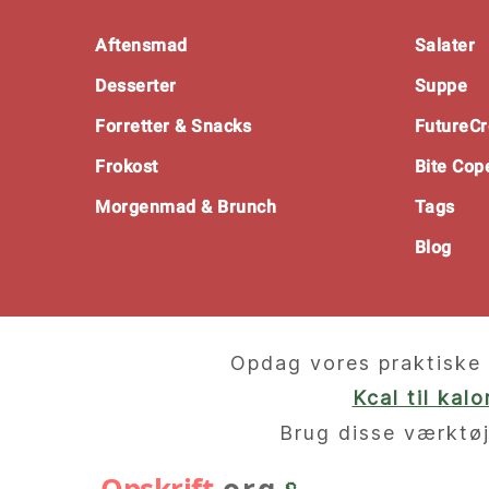
Footer
Aftensmad
Salater
Desserter
Suppe
Forretter & Snacks
FutureCr
Frokost
Bite Co
Morgenmad & Brunch
Tags
Blog
Opdag vores praktiske 
Kcal til kal
Brug disse værktøj
🥄