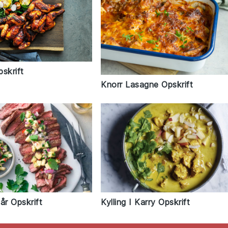
skrift
Knorr Lasagne Opskrift
år Opskrift
Kylling I Karry Opskrift