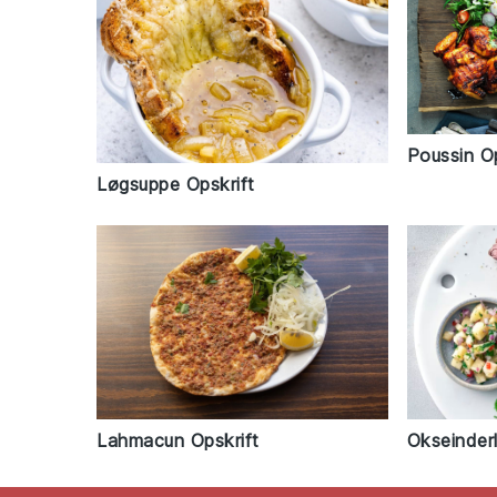
Poussin Op
Løgsuppe Opskrift
Lahmacun Opskrift
Okseinderl