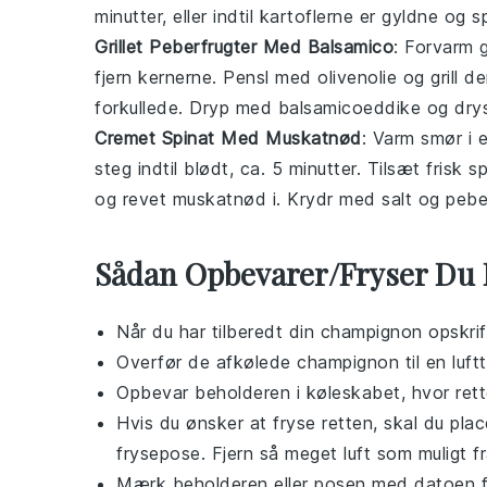
minutter, eller indtil kartoflerne er gyldne og 
Grillet Peberfrugter Med Balsamico
: Forvarm g
fjern kernerne. Pensl med olivenolie og grill de
forkullede. Dryp med balsamicoeddike og drys 
Cremet Spinat Med Muskatnød
: Varm smør i 
steg indtil blødt, ca. 5 minutter. Tilsæt frisk 
og revet muskatnød i. Krydr med salt og pebe
Sådan Opbevarer/Fryser Du
Når du har tilberedt din
champignon
opskrif
Overfør de afkølede
champignon
til en luf
Opbevar beholderen i køleskabet, hvor rette
Hvis du ønsker at fryse retten, skal du pl
frysepose. Fjern så meget luft som muligt fr
Mærk beholderen eller posen med datoen fo