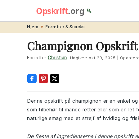
Opskrift
.org
🥄
Skip
Skip
Skip
Skip
Hjem
Forretter & Snacks
to
to
to
to
Champignon Opskrift
primary
main
primary
footer
navigation
content
sidebar
Forfatter:
Christian
Udgivet:
okt 29, 2025
|
Opdater
Denne opskrift på champignon er en enkel og
som tilbehør til mange retter eller som en let
naturlige smag med et strejf af hvidløg og frisk
De fleste af ingredienserne i denne opskrift