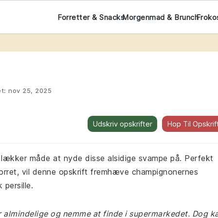
Forretter & Snacks
Morgenmad & Brunch
Froko
et:
nov 25, 2025
Udskriv opskrifter
Hop Til Opskrif
 lækker måde at nyde disse alsidige svampe på. Perfekt
 forret, vil denne opskrift fremhæve champignonernes
 persille.
 er almindelige og nemme at finde i supermarkedet. Dog k