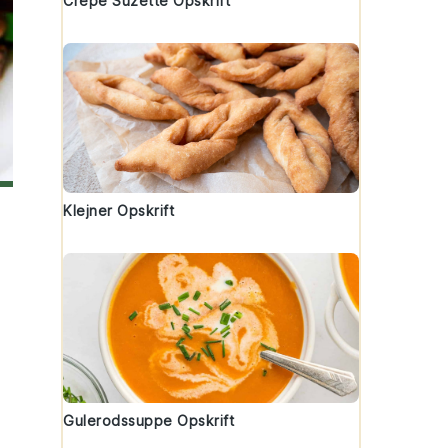
Crepe Suzette Opskrift
Klejner Opskrift
Gulerodssuppe Opskrift