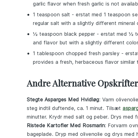
garlic flavor when fresh garlic is not availab
1 teaspoon salt
- erstat med
1 teaspoon se
regular salt with a slightly different mineral
½ teaspoon black pepper
- erstat med
½ t
and flavor but with a slightly different col
1 tablespoon chopped fresh parsley
- erst
provides a fresh, herbaceous flavor similar t
Andre Alternative Opskrift
Stegte Asparges Med Hvidløg
: Varm olivenol
steg indtil duftende, ca. 1 minut. Tilsæt
aspar
minutter. Krydr med salt og peber. Drys med fr
Ristede Kartofler Med Rosmarin
: Forvarm ovn
bageplade. Dryp med olivenolie og drys med h