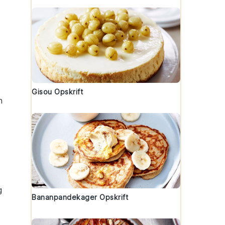
Gisou Opskrift
n
g
Bananpandekager Opskrift