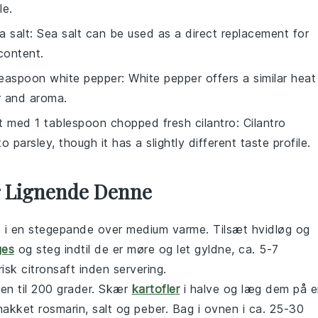
le.
a salt
: Sea salt can be used as a direct replacement for
 content.
easpoon white pepper
: White pepper offers a similar heat
or and aroma.
at med
1 tablespoon chopped fresh cilantro
: Cilantro
o parsley, though it has a slightly different taste profile.
er Lignende Denne
ie i en stegepande over medium varme. Tilsæt hvidløg og
ges
og steg indtil de er møre og let gyldne, ca. 5-7
isk citronsaft inden servering.
en til 200 grader. Skær
kartofler
i halve og læg dem på 
akket rosmarin, salt og peber. Bag i ovnen i ca. 25-30