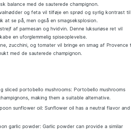
onisk balance med de sauterede
champignon
.
valnødder
og
feta
vil tilføje en sprød og syrlig kontrast til
uk at se på, men også en smagseksplosion.
trejf af
parmesan
og
hvidvin
. Denne luksuriøse ret vil
kabe en uforglemmelig spiseoplevelse.
ine
,
zucchini
, og
tomater
vil bringe en smag af Provence t
smukt med de sauterede
champignon
.
g sliced portobello mushrooms
: Portobello mushrooms
 champignons, making them a suitable alternative.
poon sunflower oil
: Sunflower oil has a neutral flavor and
on garlic powder
: Garlic powder can provide a similar