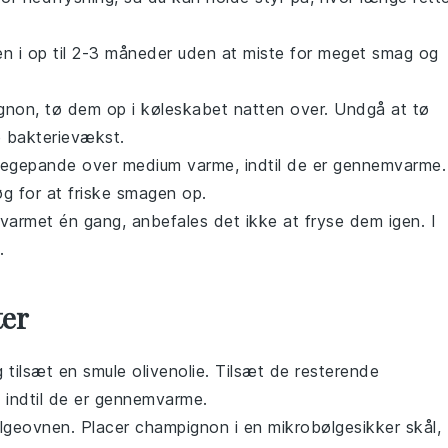
n i op til 2-3 måneder uden at miste for meget smag og
gnon
, tø dem op i køleskabet natten over. Undgå at tø
e bakterievækst.
tegepande over medium varme, indtil de er gennemvarme.
øg
for at friske smagen op.
opvarmet én gang, anbefales det ikke at fryse dem igen. I
.
ter
 tilsæt en smule
olivenolie
. Tilsæt de resterende
 indtil de er gennemvarme.
ølgeovnen. Placer
champignon
i en mikrobølgesikker skål,