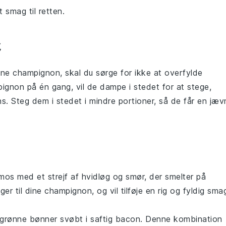
t smag til retten.
dine
champignon
, skal du sørge for ikke at overfylde
pignon
på én gang, vil de dampe i stedet for at stege,
ns. Steg dem i stedet i mindre portioner, så de får en jæv
lmos
med et strejf af hvidløg og smør, der smelter på
ger til dine
champignon
, og vil tilføje en rig og fyldig sma
grønne bønner
svøbt i saftig
bacon
. Denne kombination