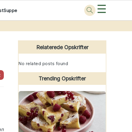
☰
st
Suppe
Primary
Sidebar
Relaterede Opskrifter
No related posts found
t
Trending Opskrifter
an