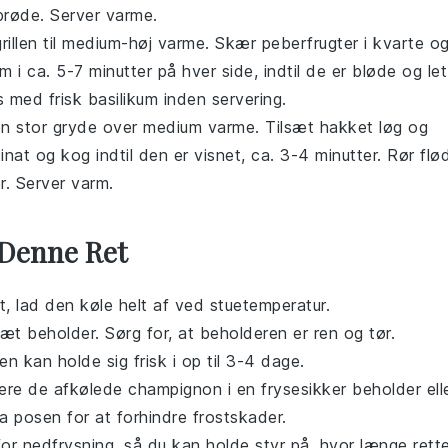
sprøde. Server varme.
rillen til medium-høj varme. Skær peberfrugter i kvarte o
m i ca. 5-7 minutter på hver side, indtil de er bløde og let
med frisk basilikum inden servering.
en stor gryde over medium varme. Tilsæt hakket løg og
spinat og kog indtil den er visnet, ca. 3-4 minutter. Rør flø
r. Server varm.
 Denne Ret
t, lad den køle helt af ved stuetemperatur.
ttæt beholder. Sørg for, at beholderen er ren og tør.
n kan holde sig frisk i op til 3-4 dage.
acere de afkølede
champignon
i en frysesikker beholder ell
a posen for at forhindre frostskader.
r nedfrysning, så du kan holde styr på, hvor længe rett