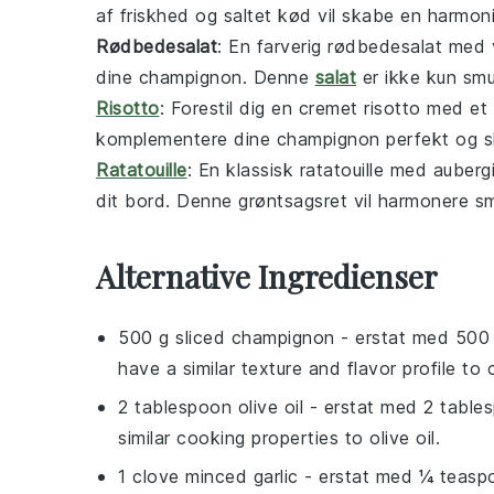
af friskhed og saltet kød vil skabe en harm
Rødbedesalat
: En farverig
rødbedesalat
med
dine
champignon
. Denne
salat
er ikke kun sm
Risotto
: Forestil dig en cremet
risotto
med et s
komplementere dine
champignon
perfekt og s
Ratatouille
: En klassisk
ratatouille
med
auberg
dit bord. Denne grøntsagsret vil harmonere 
Alternative Ingredienser
500 g sliced champignon
- erstat med
500 
have a similar texture and flavor profile to
2 tablespoon olive oil
- erstat med
2 tables
similar cooking properties to olive oil.
1 clove minced garlic
- erstat med
¼ teaspo