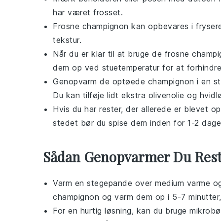
har været frosset.
Frosne
champignon
kan opbevares i frysere
tekstur.
Når du er klar til at bruge de frosne
champi
dem op ved stuetemperatur for at forhindr
Genopvarm de optøede
champignon
i en s
Du kan tilføje lidt ekstra
olivenolie
og
hvidl
Hvis du har rester, der allerede er blevet 
stedet bør du spise dem inden for 1-2 dage
Sådan Genopvarmer Du Res
Varm en stegepande over medium varme og
champignon
og varm dem op i 5-7 minutter,
For en hurtig løsning, kan du bruge mikrob