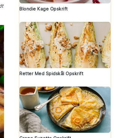
dt
Blondie Kage Opskrift
Retter Med Spidskål Opskrift