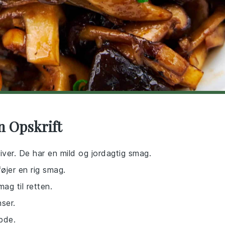
n Opskrift
kiver. De har en mild og jordagtig smag.
føjer en rig smag.
mag til retten.
ser.
ybde.