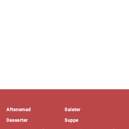
Footer
Aftensmad
Salater
Desserter
Suppe