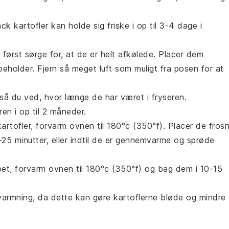
 kartofler kan holde sig friske i op til 3-4 dage i
u først sørge for, at de er helt afkølede. Placer dem
beholder. Fjern så meget luft som muligt fra posen for at
å du ved, hvor længe de har været i fryseren.
en i op til 2 måneder.
kartofler
, forvarm ovnen til 180°c (350°f). Placer de fros
25 minutter, eller indtil de er gennemvarme og sprøde
et, forvarm ovnen til 180°c (350°f) og bag dem i 10-15
varmning, da dette kan gøre
kartoflerne
bløde og mindre