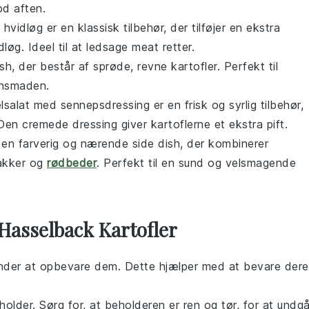
od
aften.
hvidløg er en klassisk
tilbehør
, der tilføjer en ekstra
øg. Ideel til at ledsage
meat
retter.
ish
, der består af sprøde, revne kartofler. Perfekt til
tensmaden.
elsalat med sennepsdressing er en frisk og syrlig
tilbehør
,
n cremede dressing giver kartoflerne et ekstra pift.
r en farverig og nærende
side dish
, der kombinerer
nakker og
rødbeder
. Perfekt til en sund og velsmagende
Hasselback Kartofler
ynder at opbevare dem. Dette hjælper med at bevare dere
holder. Sørg for, at beholderen er ren og tør, for at undg