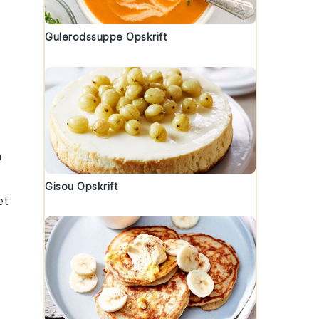
Gulerodssuppe Opskrift
n
Gisou Opskrift
et
t