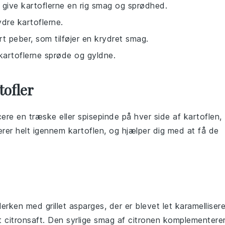
t give kartoflerne en rig smag og sprødhed.
ydre kartoflerne.
rt peber, som tilføjer en krydret smag.
 kartoflerne sprøde og gyldne.
tofler
acere en
træske
eller
spisepinde
på hver side af kartoflen,
ærer helt igennem kartoflen, og hjælper dig med at få de
allerken med
grillet asparges
, der er blevet let karamelliser
et
citronsaft
. Den syrlige smag af citronen komplementere