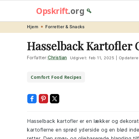
Opskrift
.org
🥄
Skip
Skip
Skip
Skip
Hjem
Forretter & Snacks
to
to
to
to
Hasselback Kartofler 
primary
main
primary
footer
navigation
content
sidebar
Forfatter:
Christian
Udgivet:
feb 11, 2025
|
Opdatere
Comfort Food Recipes
Hasselback kartofler er en lækker og dekorati
kartoflerne en sprød yderside og en blød inders
retter. Den smør- og oliebaserede blanding ti