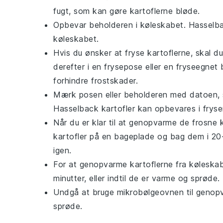
fugt, som kan gøre kartoflerne bløde.
Opbevar beholderen i køleskabet. Hasselback
køleskabet.
Hvis du ønsker at fryse
kartoflerne
, skal d
derefter i en frysepose eller en fryseegnet 
forhindre frostskader.
Mærk posen eller beholderen med datoen, s
Hasselback kartofler kan opbevares i fryser
Når du er klar til at genopvarme de frosne
kartofler på en bageplade og bag dem i 20-
igen.
For at genopvarme
kartoflerne
fra køleskab
minutter, eller indtil de er varme og sprøde.
Undgå at bruge mikrobølgeovnen til genop
sprøde.