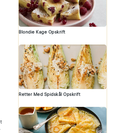
Blondie Kage Opskrift
Retter Med Spidskål Opskrift
et
r