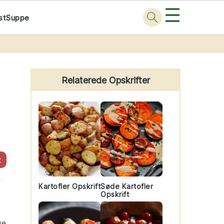
☰
st
Suppe
Primary
Sidebar
Relaterede Opskrifter
t
Kartofler Opskrift
Søde Kartofler
Opskrift
ge