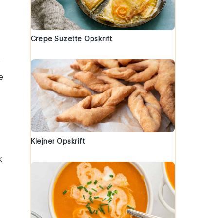
Crepe Suzette Opskrift
e
Klejner Opskrift
k