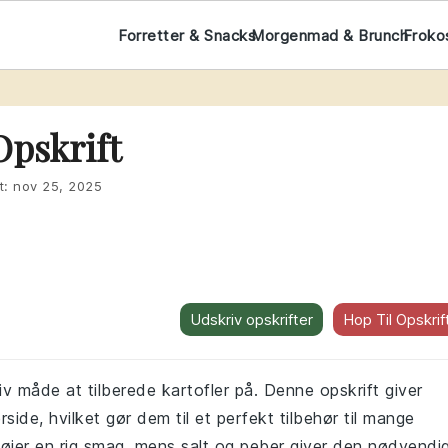
Forretter & Snacks
Morgenmad & Brunch
Froko
Opskrift
t:
nov 25, 2025
Udskriv opskrifter
Hop Til Opskrif
v måde at tilberede kartofler på. Denne opskrift giver
ide, hvilket gør dem til et perfekt tilbehør til mange
lføjer en rig smag, mens salt og peber giver den nødvendi