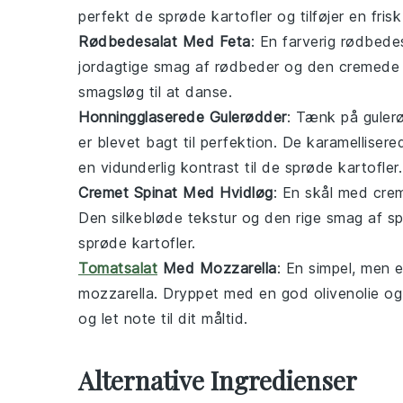
perfekt de sprøde
kartofler
og tilføjer en frisk
Rødbedesalat Med Feta
: En farverig
rødbedes
jordagtige smag af
rødbeder
og den cremed
smagsløg til at danse.
Honningglaserede Gulerødder
: Tænk på
guler
er blevet bagt til perfektion. De karamellise
en vidunderlig kontrast til de sprøde
kartofler
.
Cremet Spinat Med Hvidløg
: En skål med
crem
Den silkebløde tekstur og den rige smag af
sp
sprøde
kartofler
.
Tomatsalat
Med Mozzarella
: En simpel, men 
mozzarella
. Dryppet med en god
olivenolie
og 
og let note til dit måltid.
Alternative Ingredienser