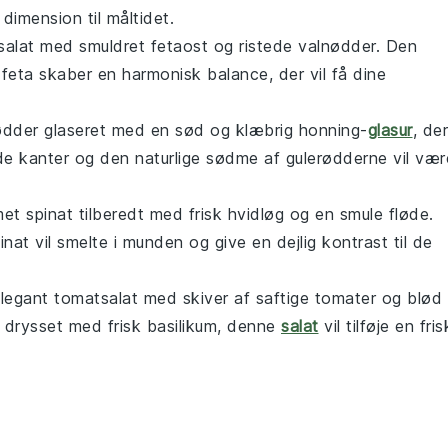
 dimension til måltidet.
alat
med smuldret
fetaost
og ristede
valnødder
. Den
e
feta
skaber en harmonisk balance, der vil få dine
ødder
glaseret med en sød og klæbrig
honning
-
glasur
, der
rede kanter og den naturlige sødme af
gulerødderne
vil vær
et spinat
tilberedt med frisk
hvidløg
og en smule
fløde
.
inat
vil smelte i munden og give en dejlig kontrast til de
elegant
tomatsalat
med skiver af saftige
tomater
og blød
drysset med frisk
basilikum
, denne
salat
vil tilføje en fris