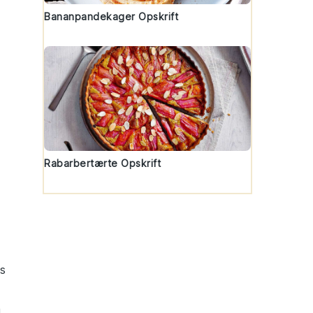
Bananpandekager Opskrift
Rabarbertærte Opskrift
s
å