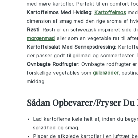
med møre kartofler. Perfekt til en
comfort fo
Kartoffelmos Med Hvidløg
:
Kartoffelmos
med 
dimension af smag med den rige aroma af hvidl
Røsti
: Røsti er en schweizisk inspireret
side d
morgenmad
eller som en
vegetable
ret til af
Kartoffelsalat Med Sennepsdressing
: Kartoff
der passer godt til
grillmad
og sommerfester. De
Ovnbagte Rodfrugter
: Ovnbagte rodfrugter e
forskellige
vegetables
som
gulerødder
, pasti
middag.
Sådan Opbevarer/Fryser Du 
Lad
kartoflerne
køle helt af, inden du beg
sprødhed og smag.
Placer de afkølede
kartofler
i en lufttæt be