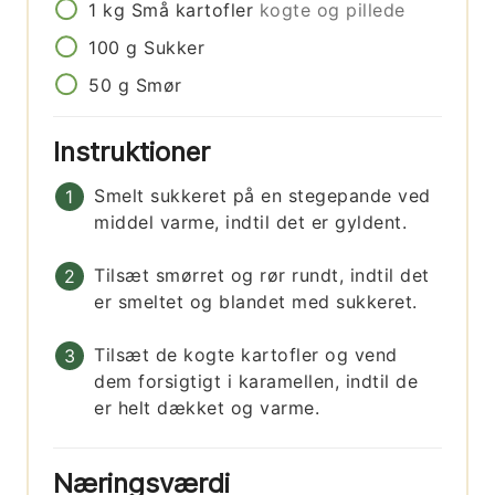
1
kg
Små kartofler
kogte og pillede
100
g
Sukker
50
g
Smør
Instruktioner
Smelt sukkeret på en stegepande ved
middel varme, indtil det er gyldent.
Tilsæt smørret og rør rundt, indtil det
er smeltet og blandet med sukkeret.
Tilsæt de kogte kartofler og vend
dem forsigtigt i karamellen, indtil de
er helt dækket og varme.
Næringsværdi