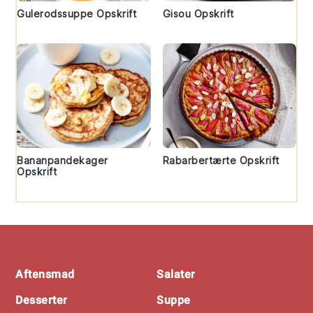
Gulerodssuppe Opskrift
Gisou Opskrift
Bananpandekager
Rabarbertærte Opskrift
Opskrift
Footer
Aftensmad
Salater
Desserter
Suppe