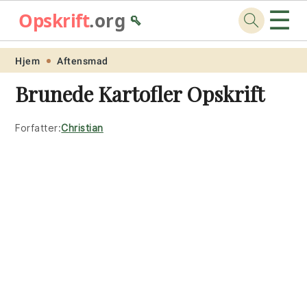
☰
Opskrift
.org
🥄
Skip
Skip
Skip
Skip
Hjem
Aftensmad
to
to
to
to
Brunede Kartofler Opskrift
primary
main
primary
footer
navigation
content
sidebar
Forfatter:
Christian