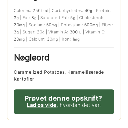
Calories:
250
|
Carbohydrates:
40
|
Protein:
kcal
g
3
|
Fat:
8
|
Saturated Fat:
5
|
Cholesterol:
g
g
g
20
|
Sodium:
50
|
Potassium:
600
|
Fiber:
mg
mg
mg
3
|
Sugar:
20
|
Vitamin A:
300
|
Vitamin C:
g
g
IU
20
|
Calcium:
30
|
Iron:
1
mg
mg
mg
Nøgleord
Caramelized Potatoes, Karamelliserede
Kartofler
Prøvet denne opskrift?
Lad os vide
, hvordan det var!