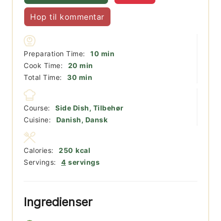
Hop til kommentar
minutter
Preparation Time:
10
min
minutter
Cook Time:
20
min
minutter
Total Time:
30
min
Course:
Side Dish, Tilbehør
Cuisine:
Danish, Dansk
Calories:
250
kcal
Servings:
4
servings
Ingredienser