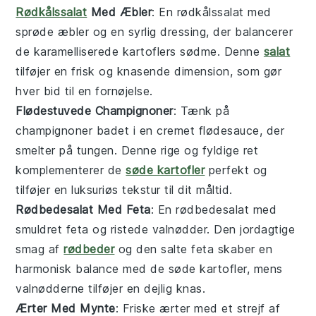
Rødkålssalat
Med Æbler
: En
rødkålssalat
med
sprøde
æbler
og en syrlig dressing, der balancerer
de karamelliserede kartoflers sødme. Denne
salat
tilføjer en frisk og knasende dimension, som gør
hver bid til en fornøjelse.
Flødestuvede Champignoner
: Tænk på
champignoner
badet i en cremet
flødesauce
, der
smelter på tungen. Denne rige og fyldige ret
komplementerer de
søde kartofler
perfekt og
tilføjer en luksuriøs tekstur til dit måltid.
Rødbedesalat Med Feta
: En
rødbedesalat
med
smuldret
feta
og ristede
valnødder
. Den jordagtige
smag af
rødbeder
og den salte
feta
skaber en
harmonisk balance med de søde kartofler, mens
valnødderne tilføjer en dejlig knas.
Ærter Med Mynte
: Friske
ærter
med et strejf af