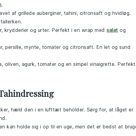
h
.
avet af grillede
auberginer
, tahini, citronsaft og hvidløg.
-tallerken.
, krydderier og urter. Perfekt i en
wrap
med
salat
og
r
, persille, mynte, tomater og citronsaft. En let og sund
a
,
oliven
,
agurk
,
tomater
og en simpel
vinaigrette
. Perfekt
Tahindressing
ker, hæld den i en lufttæt beholder. Sørg for, at låget er
nd.
n kan holde sig i op til en uge, men det er bedst at brug