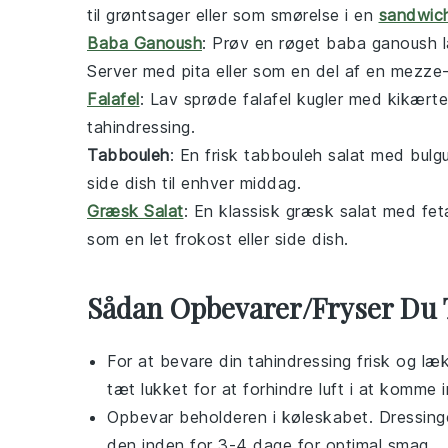
til
grøntsager
eller som smørelse i en
sandwic
Baba Ganoush
: Prøv en røget
baba ganoush
l
Server med
pita
eller som en del af en
mezze
Falafel
: Lav sprøde
falafel
kugler med kikærter
tahindressing
.
Tabbouleh
: En frisk
tabbouleh
salat med
bulgu
side dish
til enhver
middag
.
Græsk Salat
: En klassisk
græsk salat
med
fet
som en let
frokost
eller
side dish
.
Sådan Opbevarer/Fryser Du 
For at bevare din
tahindressing
frisk og læk
tæt lukket for at forhindre luft i at komme i
Opbevar beholderen i køleskabet. Dressinge
den inden for 3-4 dage for optimal smag.