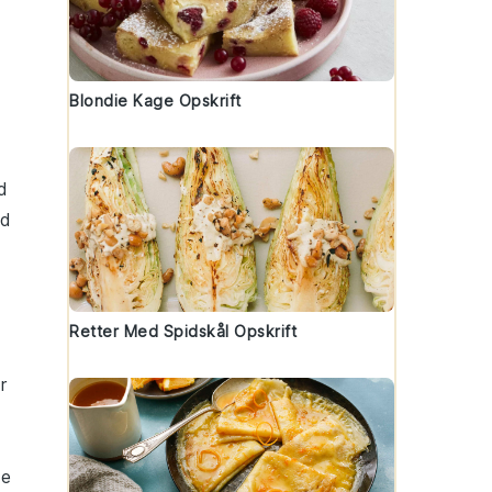
Blondie Kage Opskrift
d
nd
Retter Med Spidskål Opskrift
r
te