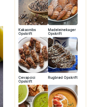
Kakaonibs
Madeleinekager
Opskrift
Opskrift
Cevapcici
Rugbrød Opskrift
Opskrift