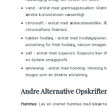
vand
- erstat med
grøntsagsbouillon
: Grønt
ændre konsistensen væsentligt.
citronsaft
- erstat med
æblecidereddike
: Æ
citronsaftens friskhed.
hakket hvidløg
- erstat med
hvidløgspulver
erstatning for frisk hvidløg, selvom smagen
salt
- erstat med
sojasovs
: Sojasovs kan t
en dybere smagsprofil.
lønnesirup
- erstat med
honning
: Honning h
bruges som en direkte erstatning.
Andre Alternative Opskrifte
Hummus
: Lav en cremet
hummus
med kikærter,