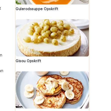
t
Gulerodssuppe Opskrift
en
Gisou Opskrift
an
p