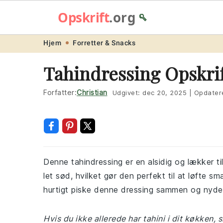
Opskrift
.org
🥄
Skip
Skip
Skip
Skip
Hjem
Forretter & Snacks
to
to
to
to
Tahindressing Opskri
primary
main
primary
footer
navigation
content
sidebar
Forfatter:
Christian
Udgivet:
dec 20, 2025
|
Opdater
Denne tahindressing er en alsidig og lækker tilf
let sød, hvilket gør den perfekt til at løfte s
hurtigt piske denne dressing sammen og nyde
Hvis du ikke allerede har tahini i dit køkken