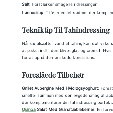
Salt
: Forstærker smagene i dressingen.
Lønnesirup
: Tilføjer en let sødme, der komple
Tekniktip Til Tahindressing
Når du tilsætter
vand
til
tahini
, kan det virke 
at piske, indtil den bliver glat og cremet. Hvis 
for at opnå den ønskede konsistens.
Foreslåede Tilbehør
Grillet Aubergine Med Hvidløgsyoghurt
: Forest
smelter sammen med den røgede smag af
aub
der komplementerer din
tahindressing
perfekt
Quinoa
Salat Med Granatæblekerner
: En farv