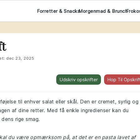
Forretter & Snacks
Morgenmad & Brunch
Froko
ft
et:
dec 23, 2025
Udskriv opskrifter
Hop Til Opskrif
øjelse til enhver salat eller skål. Den er cremet, syrlig og
magen af dine retter. Med få enkle ingredienser kan du
 dens rige smag.
, skal du være opmærksom på, at det er en pasta lavet af