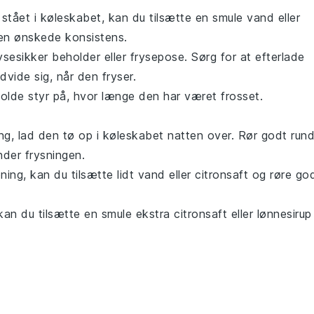
e stået i køleskabet, kan du tilsætte en smule
vand
eller
en ønskede konsistens.
ysesikker beholder eller frysepose. Sørg for at efterlade
dvide sig, når den fryser.
lde styr på, hvor længe den har været frosset.
ing, lad den tø op i køleskabet natten over. Rør godt rund
nder frysningen.
ning, kan du tilsætte lidt
vand
eller
citronsaft
og røre go
kan du tilsætte en smule ekstra
citronsaft
eller
lønnesirup