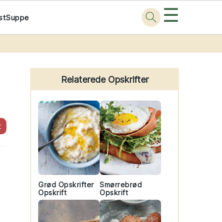
☰
st
Suppe
Primary
Sidebar
Relaterede Opskrifter
t
Grød Opskrifter
Smørrebrød
Opskrift
Opskrift