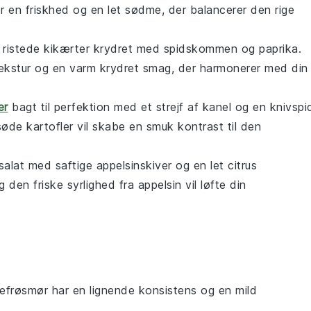
er en friskhed og en let sødme, der balancerer den rige
,
ristede kikærter
krydret med spidskommen og paprika.
 tekstur og en varm krydret smag, der harmonerer med din
er
bagt til perfektion med et strejf af kanel og en knivspi
søde kartofler
vil skabe en smuk kontrast til den
salat
med saftige appelsinskiver og en let
citrus
 den friske syrlighed fra
appelsin
vil løfte din
kefrøsmør har en lignende konsistens og en mild