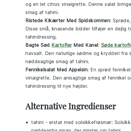
og en let
citrus vinaigrette
. Denne salat bring
smag af
tahini
.
Ristede Kikærter Med Spidskommen
: Sprøde
Disse små, knasende bidder tilføjer en dejlig
tahindressing
.
Bagte Sød
Kartofler
Med Kanel
:
Søde kartofl
havsalt. Den naturlige sødme og krydderi fra
nøddeagtige smag af
tahini
.
Fennikelsalat Med Appelsin
: En sprød
fennikel
vinaigrette
. Den anisagtige smag af
fennikel
og
tahindressing
til nye højder.
Alternative Ingredienser
tahini
- erstat med
solsikkefrøsmør
: Solsik
nøddeagtig smag, der minder om tahini.