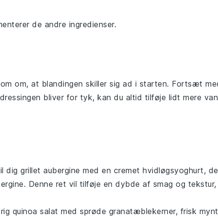
menterer de andre ingredienser.
som om, at blandingen skiller sig ad i starten. Fortsæt me
dressingen bliver for tyk, kan du altid tilføje lidt mere
va
il dig
grillet aubergine
med en cremet hvidløgsyoghurt, de
ergine
. Denne ret vil tilføje en dybde af smag og tekstur,
.
erig
quinoa salat
med sprøde granatæblekerner, frisk myn