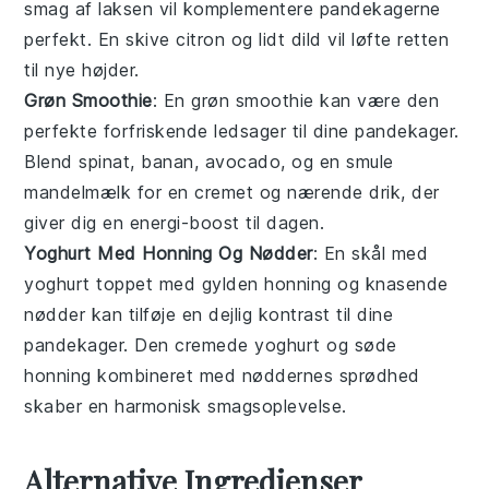
smag
af laksen vil komplementere pandekagerne
perfekt. En
skive citron
og lidt
dild
vil løfte retten
til nye højder.
Grøn Smoothie
: En
grøn smoothie
kan være den
perfekte
forfriskende ledsager
til dine pandekager.
Blend
spinat
,
banan
,
avocado
, og en smule
mandelmælk
for en
cremet og nærende drik
, der
giver dig en
energi-boost
til dagen.
Yoghurt Med Honning Og Nødder
: En
skål med
yoghurt
toppet med
gylden honning
og
knasende
nødder
kan tilføje en
dejlig kontrast
til dine
pandekager. Den
cremede yoghurt
og
søde
honning
kombineret med
nøddernes sprødhed
skaber en
harmonisk smagsoplevelse
.
Alternative Ingredienser