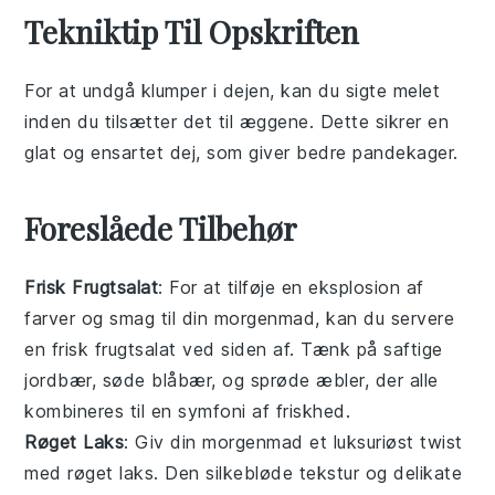
Tekniktip Til Opskriften
For at undgå klumper i dejen, kan du sigte
melet
inden du tilsætter det til
æggene
. Dette sikrer en
glat og ensartet dej, som giver bedre
pandekager
.
Foreslåede Tilbehør
Frisk Frugtsalat
: For at tilføje en
eksplosion af
farver
og
smag
til din morgenmad, kan du servere
en frisk frugtsalat ved siden af. Tænk på
saftige
jordbær
,
søde blåbær
, og
sprøde æbler
, der alle
kombineres til en
symfoni af friskhed
.
Røget Laks
: Giv din morgenmad et
luksuriøst twist
med røget laks. Den
silkebløde tekstur
og
delikate