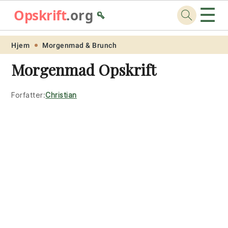
☰
Opskrift
.org
🥄
Skip
Skip
Skip
Skip
Hjem
Morgenmad & Brunch
to
to
to
to
Morgenmad Opskrift
primary
main
primary
footer
navigation
content
sidebar
Forfatter:
Christian