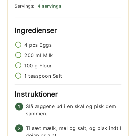
Servings:
4
servings
Ingredienser
4
pcs
Eggs
200
ml
Milk
100
g
Flour
1
teaspoon
Salt
Instruktioner
Slå æggene ud i en skål og pisk dem
sammen.
Tilsæt mælk, mel og salt, og pisk indtil
dejen er glat.