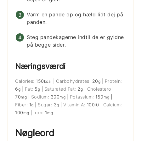
Varm en pande op og hæld lidt dej på
panden.
Steg pandekagerne indtil de er gyldne
på begge sider.
Næringsværdi
Calories:
150
|
Carbohydrates:
20
|
Protein:
kcal
g
6
|
Fat:
5
|
Saturated Fat:
2
|
Cholesterol:
g
g
g
70
|
Sodium:
300
|
Potassium:
150
|
mg
mg
mg
Fiber:
1
|
Sugar:
3
|
Vitamin A:
100
|
Calcium:
g
g
IU
100
|
Iron:
1
mg
mg
Nøgleord