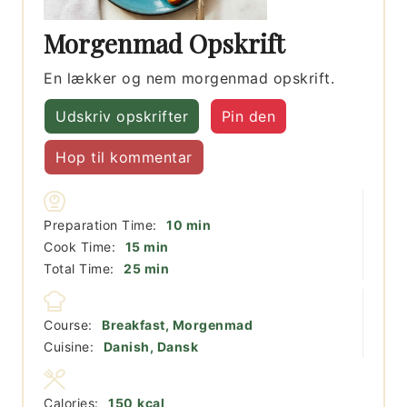
Morgenmad Opskrift
En lækker og nem morgenmad opskrift.
Udskriv opskrifter
Pin den
Hop til kommentar
minutter
Preparation Time:
10
min
minutter
Cook Time:
15
min
minutter
Total Time:
25
min
Course:
Breakfast, Morgenmad
Cuisine:
Danish, Dansk
Calories:
150
kcal