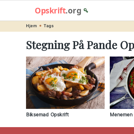
Opskrift
.org
🥄
Skip
Skip
Skip
Skip
Hjem
Tags
to
to
to
to
Stegning På Pande Op
primary
main
primary
footer
navigation
content
sidebar
Biksemad Opskrift
Menemen O