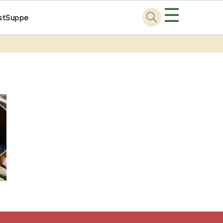
☰
st
Suppe