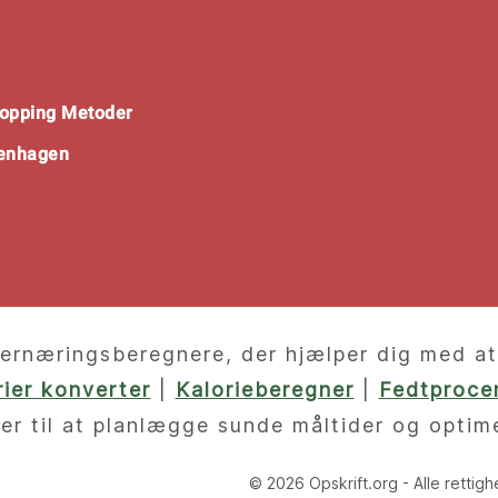
opping Metoder
penhagen
ernæringsberegnere, der hjælper dig med at f
orier konverter
|
Kalorieberegner
|
Fedtprocen
er til at planlægge sunde måltider og optim
© 2026 Opskrift.org - Alle rettig