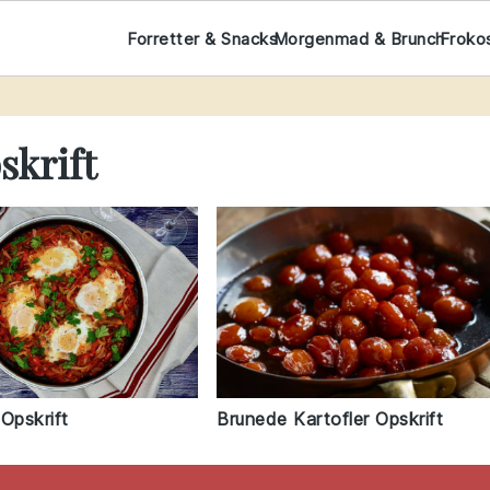
Forretter & Snacks
Morgenmad & Brunch
Froko
skrift
pskrift
Brunede Kartofler Opskrift