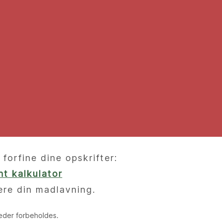
orfine dine opskrifter:
t kalkulator
ere din madlavning.
heder forbeholdes.