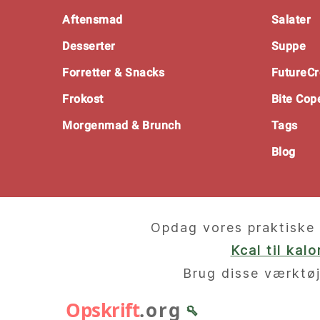
Footer
Aftensmad
Salater
Desserter
Suppe
Forretter & Snacks
FutureCr
Frokost
Bite Co
Morgenmad & Brunch
Tags
Blog
Opdag vores praktiske 
Kcal til kal
Brug disse værktøj
Opskrift
.org
🥄