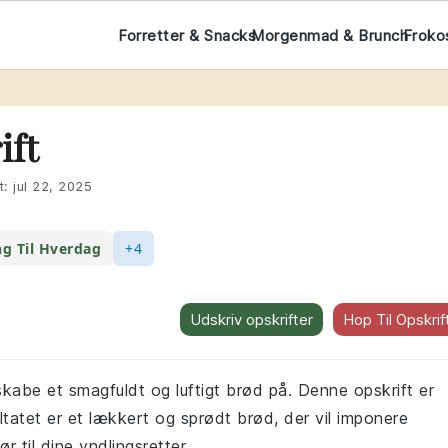
Forretter & Snacks
Morgenmad & Brunch
Froko
ift
t:
jul 22, 2025
g Til Hverdag
+4
Udskriv opskrifter
Hop Til Opskrif
kabe et smagfuldt og luftigt brød på. Denne opskrift er
tatet er et lækkert og sprødt brød, der vil imponere
r til dine yndlingsretter.