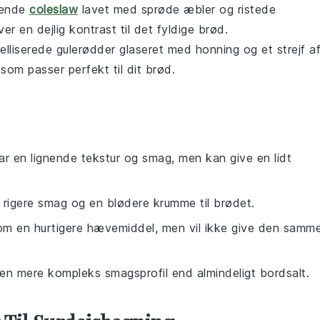
sende
coleslaw
lavet med sprøde
æbler
og ristede
r en dejlig kontrast til det fyldige
brød
.
elliserede
gulerødder
glaseret med
honning
og et strejf a
som passer perfekt til dit
brød
.
har en lignende tekstur og smag, men kan give en lidt
 rigere smag og en blødere krumme til brødet.
om en hurtigere hævemiddel, men vil ikke give den samm
 en mere kompleks smagsprofil end almindeligt bordsalt.