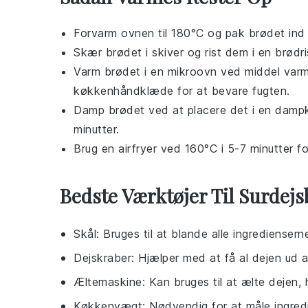
Forvarm ovnen til 180°C og pak
brødet
ind
Skær
brødet
i skiver og rist dem i en
brødri
Varm
brødet
i en
mikroovn
ved middel varme
køkkenhåndklæde
for at bevare fugten.
Damp
brødet
ved at placere det i en
damp
minutter.
Brug en
airfryer
ved 160°C i 5-7 minutter f
Bedste Værktøjer Til Surdej
Skål
: Bruges til at blande alle ingrediense
Dejskraber
: Hjælper med at få al dejen ud 
Æltemaskine
: Kan bruges til at ælte dejen, 
Køkkenvægt
: Nødvendig for at måle ingred