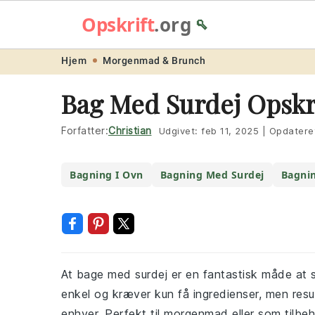
Opskrift
.org
🥄
Skip
Skip
Skip
Skip
Hjem
Morgenmad & Brunch
to
to
to
to
Bag Med Surdej Opskr
primary
main
primary
footer
navigation
content
sidebar
Forfatter:
Christian
Udgivet:
feb 11, 2025
|
Opdatere
Bagning I Ovn
Bagning Med Surdej
Bagnin
At bage med surdej er en fantastisk måde at s
enkel og kræver kun få ingredienser, men resul
enhver. Perfekt til morgenmad eller som tilbehø