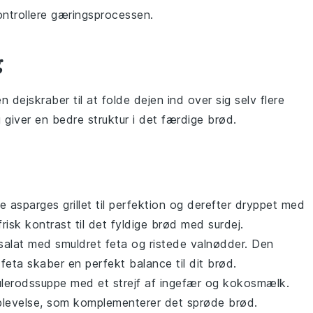
ntrollere gæringsprocessen.
g
 en
dejskraber
til at folde dejen ind over sig selv flere
 giver en bedre struktur i det færdige
brød
.
de
asparges
grillet til perfektion og derefter dryppet med
frisk kontrast til det fyldige
brød
med
surdej
.
alat
med smuldret
feta
og ristede
valnødder
. Den
e
feta
skaber en perfekt balance til dit
brød
.
ulerodssuppe
med et strejf af
ingefær
og
kokosmælk
.
plevelse, som komplementerer det sprøde
brød
.