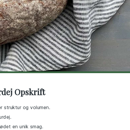
rdej Opskrift
er struktur og volumen.
urdej.
rødet en unik smag.