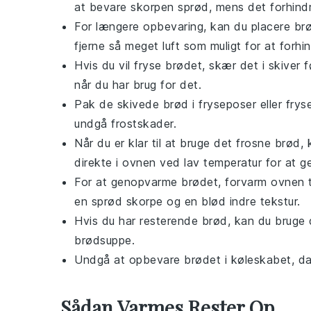
at bevare skorpen sprød, mens det forhindrer
For længere opbevaring, kan du placere brød
fjerne så meget luft som muligt for at forhin
Hvis du vil fryse brødet, skær det i skiver
når du har brug for det.
Pak de skivede brød i fryseposer eller fryse
undgå frostskader.
Når du er klar til at bruge det frosne brød
direkte i ovnen ved lav temperatur for at g
For at genopvarme brødet, forvarm ovnen til
en sprød skorpe og en blød indre tekstur.
Hvis du har resterende
brød
, kan du bruge 
brødsuppe
.
Undgå at opbevare brødet i køleskabet, da d
Sådan Varmes Rester Op