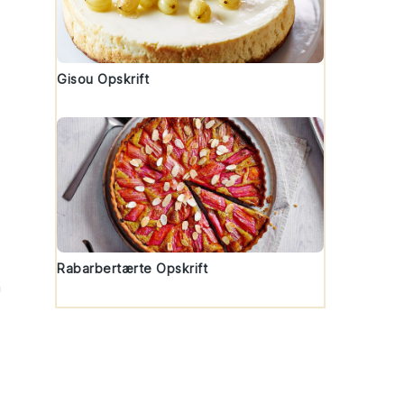
Gisou Opskrift
Rabarbertærte Opskrift
a