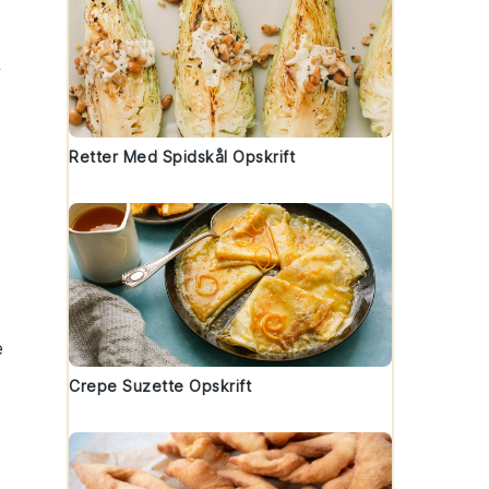
f
Retter Med Spidskål Opskrift
e
Crepe Suzette Opskrift