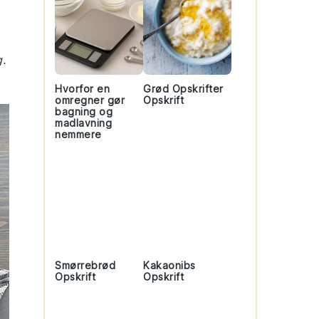
.
Hvorfor en
Grød Opskrifter
omregner gør
Opskrift
bagning og
madlavning
nemmere
Smørrebrød
Kakaonibs
Opskrift
Opskrift