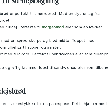
 Til Surdejsbagning
brød
er perfekt til smørrebrød. Med en dyb smag fra
bordet.
med
surdej
. Perfekte til
morgenmad
eller som en lækker
ker med en sprød skorpe og blød midte. Toppet med
om tilbehør til
supper
og
salater
.
dt med
fuldkorn
. Perfekt til
sandwiches
eller som tilbehør
 og luftig krumme. Ideel til
sandwiches
eller som tilbehø
dejsbrød
et rent viskestykke eller en papirspose. Dette hjælper med