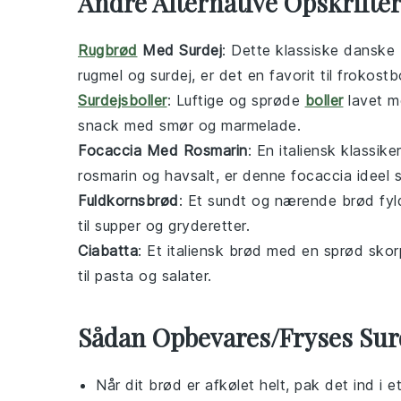
Andre Alternative Opskrifter
Rugbrød
Med Surdej
: Dette klassiske danske
rugmel
og
surdej
, er det en favorit til frokost
Surdejsboller
: Luftige og sprøde
boller
lavet 
snack med
smør
og
marmelade
.
Focaccia Med Rosmarin
: En italiensk klassi
rosmarin
og
havsalt
, er denne
focaccia
ideel s
Fuldkornsbrød
: Et sundt og nærende
brød
fyl
til
supper
og
gryderetter
.
Ciabatta
: Et italiensk
brød
med en sprød skorpe
til
pasta
og
salater
.
Sådan Opbevares/Fryses Sur
Når dit
brød
er afkølet helt, pak det ind i 