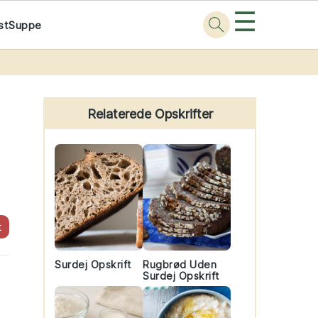
☰
st
Suppe
Primary
Sidebar
Relaterede Opskrifter
t
Surdej Opskrift
Rugbrød Uden
Surdej Opskrift