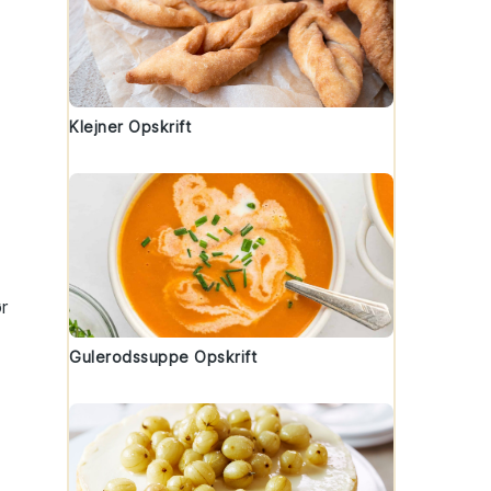
Klejner Opskrift
r
Gulerodssuppe Opskrift