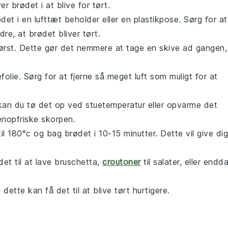
 brødet i at blive for tørt.
et i en lufttæt beholder eller en plastikpose. Sørg for at
dre, at brødet bliver tørt.
 først. Dette gør det nemmere at tage en skive ad gangen,
folie. Sørg for at fjerne så meget luft som muligt for at
, kan du tø det op ved stuetemperatur eller opvarme det
enopfriske skorpen.
 180°c og bag brødet i 10-15 minutter. Dette vil give dig
det til at lave
bruschetta
,
croutoner
til
salater
, eller endd
ette kan få det til at blive tørt hurtigere.