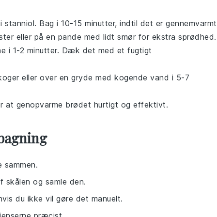
 i
stanniol
. Bag i 10-15 minutter, indtil det er gennemvarmt
ster
eller på en
pande
med lidt
smør
for ekstra sprødhed.
 i 1-2 minutter. Dæk det med et fugtigt
koger
eller over en gryde med kogende vand i 5-7
or at genopvarme
brødet
hurtigt og effektivt.
sbagning
rne sammen.
af skålen og samle den.
hvis du ikke vil gøre det manuelt.
ienserne præcist.