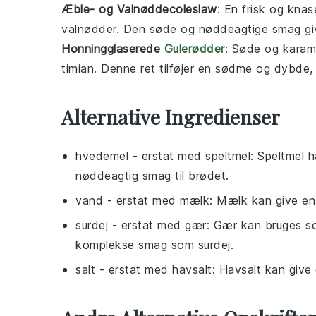
Æble- og Valnøddecoleslaw
: En frisk og kna
valnødder
. Den søde og nøddeagtige smag give
Honningglaserede
Gulerødder
: Søde og karam
timian
. Denne ret tilføjer en sødme og dybde, 
Alternative Ingredienser
hvedemel
- erstat med
speltmel
: Speltmel 
nøddeagtig smag til brødet.
vand
- erstat med
mælk
: Mælk kan give en
surdej
- erstat med
gær
: Gær kan bruges s
komplekse smag som surdej.
salt
- erstat med
havsalt
: Havsalt kan give