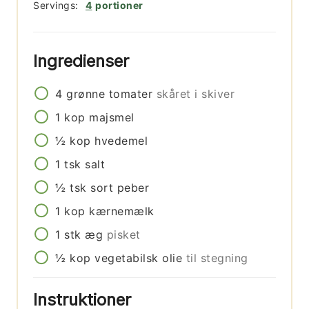
Servings:
4
portioner
Ingredienser
4
grønne tomater
skåret i skiver
1
kop
majsmel
½
kop
hvedemel
1
tsk
salt
½
tsk
sort peber
1
kop
kærnemælk
1
stk
æg
pisket
½
kop
vegetabilsk olie
til stegning
Instruktioner