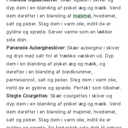
dyp dem i en blanding af pisket æg og mælk. Vend
dem derefter i en blanding af
majsmel
, hvedemel,
salt og peber. Steg dem i varm olie, indtil de er
gyldne og sprøde. Server varme som en lækker
side dish
.
Panerede Aubergineskiver
: Skær aubergine i skiver
og drys med salt for at trække væsken ud. Dyp
dem i en blanding af pisket æg og mælk, og
derefter i en blanding af brødkrummer,
parmesanost, salt og peber. Steg dem i varm olie,
indtil de er gyldne og sprøde. Perfekt som
tilbehør
.
Stegte Courgettes
: Skær courgettes i skiver og
dyp dem i en blanding af pisket æg og mælk. Vend
dem derefter i en blanding af majsmel, hvedemel,
salt og peber. Steg dem i varm olie, indtil de er
gyldne og sprøde. En fantastisk
side dish
til enhver