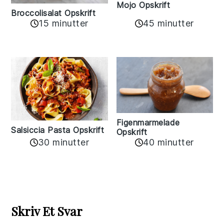
Mojo Opskrift
Broccolisalat Opskrift
15 minutter
45 minutter
Figenmarmelade
Salsiccia Pasta Opskrift
Opskrift
30 minutter
40 minutter
Reader
Interactions
Skriv Et Svar