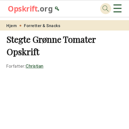
☰
Opskrift
.org
🥄
Skip
Skip
Skip
Skip
Hjem
Forretter & Snacks
to
to
to
to
Stegte Grønne Tomater
primary
main
primary
footer
Opskrift
navigation
content
sidebar
Forfatter:
Christian