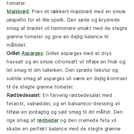
tomater.
Majsbrød
: Prøv et lækkert
majsbrød
med en smule
jalapeño
for et lille spark. Den søde og krydrede
smag af brødet vil harmonere smukt med de
stegte
grønne tomater
og give en dejlig balance til
måltidet.
Grillet
Asparges
: Grillet
asparges
med et drys
havsalt
og en smule
citronsaft
vil tilføje en frisk og
let smag til din tallerken. Den sprøde tekstur og
subtile smag af
asparges
vil være en dejlig kontrast
til de
stegte grønne tomater
.
Rødbedesalat
: En farverig
rødbedesalat
med
fetaost
,
valnødder
, og en
balsamico
-dressing vil
tilføje en jordagtig og sød smag til dit måltid. Den
rige smag af
rødbeder
og den cremede
feta
vil
skabe en perfekt balance med de
stegte grønne