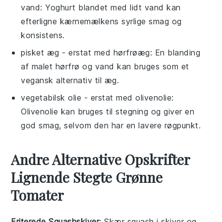
vand
: Yoghurt blandet med lidt vand kan
efterligne kærnemælkens syrlige smag og
konsistens.
pisket æg
- erstat med
hørfrøæg
: En blanding
af malet hørfrø og vand kan bruges som et
vegansk alternativ til æg.
vegetabilsk olie
- erstat med
olivenolie
:
Olivenolie kan bruges til stegning og giver en
god smag, selvom den har en lavere røgpunkt.
Andre Alternative Opskrifter
Lignende Stegte Grønne
Tomater
Friterede Squashskiver
: Skær squash i skiver og