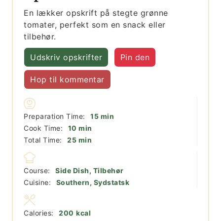
En lækker opskrift på stegte grønne
tomater, perfekt som en snack eller
tilbehør.
Udskriv opskrifter
Pin den
Hop til kommentar
minutter
Preparation Time:
15
min
minutter
Cook Time:
10
min
minutter
Total Time:
25
min
Course:
Side Dish, Tilbehør
Cuisine:
Southern, Sydstatsk
Calories:
200
kcal