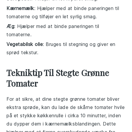
Kærnemælk
: Hjælper med at binde paneringen til
tomaterne og tilføjer en let syrlig smag.
Æg
: Hjælper med at binde paneringen til
tomaterne.
Vegetabilsk olie
: Bruges til stegning og giver en
sprød tekstur.
Tekniktip Til Stegte Grønne
Tomater
For at sikre, at dine
stegte grønne tomater
bliver
ekstra sprøde, kan du lade de
skårne tomater
hvile
på et stykke
køkkenrulle
i cirka 10 minutter, inden
du dypper dem i
kærnemælksblandingen
. Dette
hjælper med at fjerne overskydende væske fra