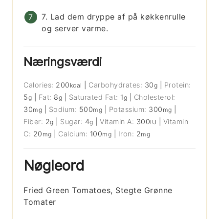
7. Lad dem dryppe af på køkkenrulle
og server varme.
Næringsværdi
Calories:
200
|
Carbohydrates:
30
|
Protein:
kcal
g
5
|
Fat:
8
|
Saturated Fat:
1
|
Cholesterol:
g
g
g
30
|
Sodium:
500
|
Potassium:
300
|
mg
mg
mg
Fiber:
2
|
Sugar:
4
|
Vitamin A:
300
|
Vitamin
g
g
IU
C:
20
|
Calcium:
100
|
Iron:
2
mg
mg
mg
Nøgleord
Fried Green Tomatoes, Stegte Grønne
Tomater