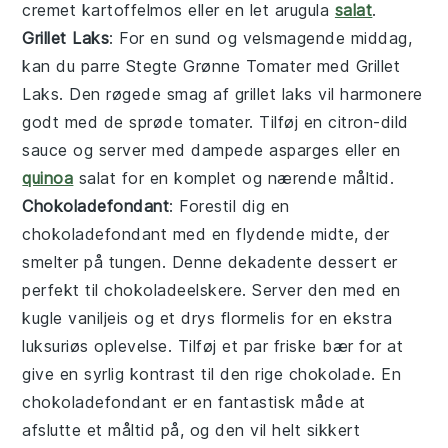
cremet kartoffelmos eller en let arugula
salat
.
Grillet Laks
: For en sund og velsmagende middag,
kan du parre
Stegte Grønne Tomater
med
Grillet
Laks
. Den røgede smag af grillet laks vil harmonere
godt med de sprøde tomater. Tilføj en citron-dild
sauce og server med dampede asparges eller en
quinoa
salat for en komplet og nærende måltid.
Chokoladefondant
: Forestil dig en
chokoladefondant
med en flydende midte, der
smelter på tungen. Denne dekadente dessert er
perfekt til chokoladeelskere. Server den med en
kugle vaniljeis og et drys flormelis for en ekstra
luksuriøs oplevelse. Tilføj et par friske bær for at
give en syrlig kontrast til den rige chokolade. En
chokoladefondant
er en fantastisk måde at
afslutte et måltid på, og den vil helt sikkert