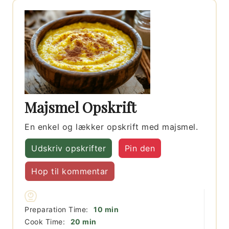
Majsmel Opskrift
En enkel og lækker opskrift med majsmel.
Udskriv opskrifter
Pin den
Hop til kommentar
minutter
Preparation Time:
10
min
minutter
Cook Time:
20
min