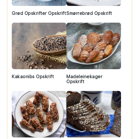
Grød Opskrifter Opskrift
Smørrebrød Opskrift
Kakaonibs Opskrift
Madeleinekager
Opskrift