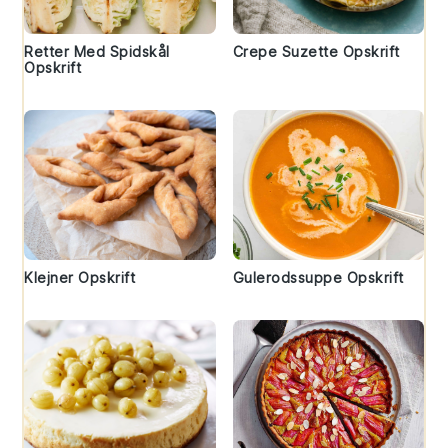
Retter Med Spidskål
Crepe Suzette Opskrift
Opskrift
Klejner Opskrift
Gulerodssuppe Opskrift