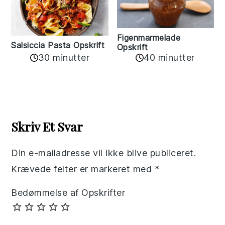
Figenmarmelade
Salsiccia Pasta Opskrift
Opskrift
30 minutter
40 minutter
Reader
Interactions
Skriv Et Svar
Din e-mailadresse vil ikke blive publiceret.
Krævede felter er markeret med
*
Bedømmelse af Opskrifter