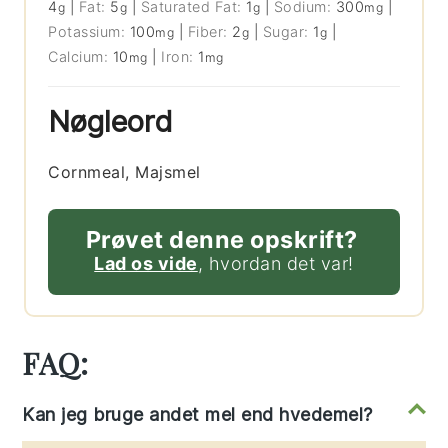
4
|
Fat:
5
|
Saturated Fat:
1
|
Sodium:
300
|
g
g
g
mg
Potassium:
100
|
Fiber:
2
|
Sugar:
1
|
mg
g
g
Calcium:
10
|
Iron:
1
mg
mg
Nøgleord
Cornmeal, Majsmel
Prøvet denne opskrift?
Lad os vide
, hvordan det var!
FAQ:
Kan jeg bruge andet mel end hvedemel?