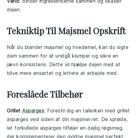
Vand
: Binder ingredienserne sammen og skaber
dejen.
Tekniktip Til Majsmel Opskrift
Når du blander
majsmel
og
hvedemel
, kan du sigte
dem sammen for at undgå klumper og sikre en
jævn konsistens. Dette vil hjælpe dejen med at
blive mere ensartet og lettere at arbejde med.
Foreslåede Tilbehør
Grillet
Asparges
: Forestil dig en tallerken med
grillet
asparges
ved siden af din majsmel ret. De sprøde,
let forkullede
asparges
tilføjer en dejlig røgsmag,
der komplementerer den gyldne majsmel perfekt.