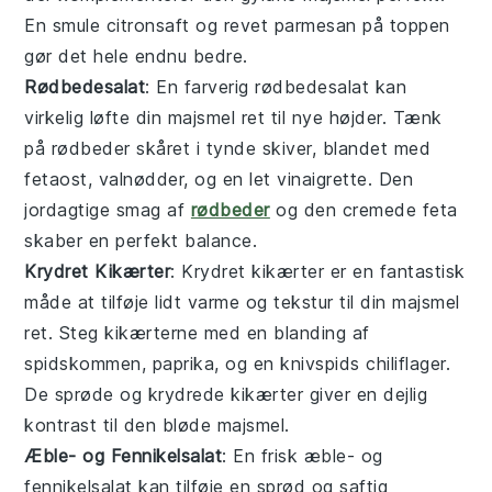
En smule
citronsaft
og
revet parmesan
på toppen
gør det hele endnu bedre.
Rødbedesalat
: En farverig
rødbedesalat
kan
virkelig løfte din majsmel ret til nye højder. Tænk
på
rødbeder
skåret i tynde skiver, blandet med
fetaost
,
valnødder
, og en let
vinaigrette
. Den
jordagtige smag af
rødbeder
og den cremede feta
skaber en perfekt balance.
Krydret Kikærter
: Krydret
kikærter
er en fantastisk
måde at tilføje lidt varme og tekstur til din majsmel
ret. Steg
kikærterne
med en blanding af
spidskommen
,
paprika
, og en knivspids
chiliflager
.
De sprøde og krydrede kikærter giver en dejlig
kontrast til den bløde majsmel.
Æble- og Fennikelsalat
: En frisk
æble- og
fennikelsalat
kan tilføje en sprød og saftig