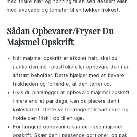
med
friske bær
og
honning
til en sød
dessert
eller
med
avocado
og
tomater
til en lækker
frokost
.
Sådan Opbevarer/Fryser Du
Majsmel Opskrift
Når
majsmel opskrift
er afkølet helt, skal du
pakke den ind i plastfolie eller opbevare den i en
lufttæt beholder. Dette hjælper med at bevare
friskheden og forhindre, at den tørrer ud.
Hvis du planlægger at opbevare
majsmel opskrift
i mere end et par dage, kan du placere den i
køleskabet. Dette vil forlænge holdbarheden og
holde den frisk i op til en uge.
For længere opbevaring kan du fryse
majsmel
opskrift
. Skær den i passende portioner, og pak