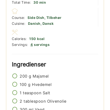
minutter
Total Time:
30
min
Course:
Side Dish, Tilbehør
Cuisine:
Danish, Dansk
Calories:
150
kcal
Servings:
4
servings
Ingredienser
200
g
Majsmel
100
g
Hvedemel
1
teaspoon
Salt
2
tablespoon
Olivenolie
300
ml
Vand