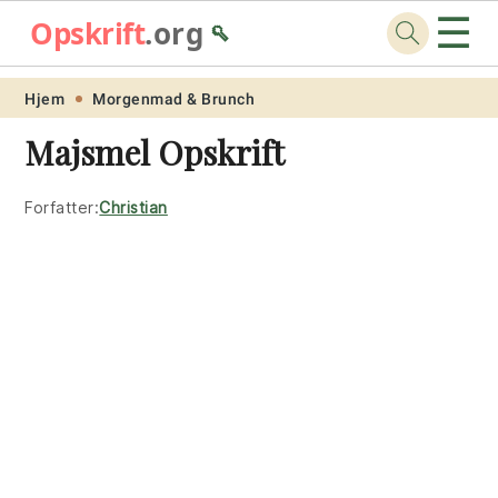
☰
Opskrift
.org
🥄
Skip
Skip
Skip
Skip
Hjem
Morgenmad & Brunch
to
to
to
to
Majsmel Opskrift
primary
main
primary
footer
navigation
content
sidebar
Forfatter:
Christian