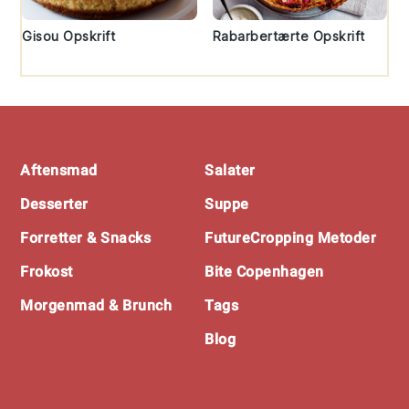
Gisou Opskrift
Rabarbertærte Opskrift
Footer
Aftensmad
Salater
Desserter
Suppe
Forretter & Snacks
FutureCropping Metoder
Frokost
Bite Copenhagen
Morgenmad & Brunch
Tags
Blog