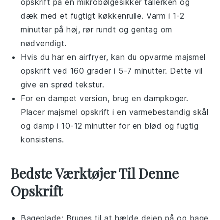
opskrift
på en mikrobølgesikker tallerken og
dæk med et fugtigt køkkenrulle. Varm i 1-2
minutter på høj, rør rundt og gentag om
nødvendigt.
Hvis du har en airfryer, kan du opvarme
majsmel
opskrift
ved 160 grader i 5-7 minutter. Dette vil
give en sprød tekstur.
For en dampet version, brug en dampkoger.
Placer
majsmel opskrift
i en varmebestandig skål
og damp i 10-12 minutter for en blød og fugtig
konsistens.
Bedste Værktøjer Til Denne
Opskrift
Bageplade
: Bruges til at hælde dejen på og bage