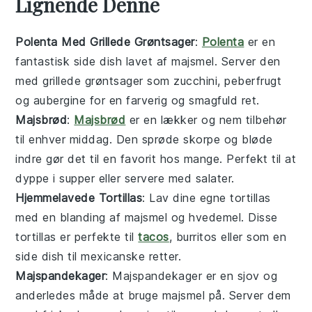
Lignende Denne
Polenta Med Grillede Grøntsager
:
Polenta
er en
fantastisk
side dish
lavet af
majsmel
. Server den
med grillede
grøntsager
som
zucchini
,
peberfrugt
og
aubergine
for en farverig og smagfuld ret.
Majsbrød
:
Majsbrød
er en lækker og nem
tilbehør
til enhver
middag
. Den sprøde skorpe og bløde
indre gør det til en favorit hos mange. Perfekt til at
dyppe i
supper
eller servere med
salater
.
Hjemmelavede Tortillas
: Lav dine egne
tortillas
med en blanding af
majsmel
og
hvedemel
. Disse
tortillas er perfekte til
tacos
,
burritos
eller som en
side dish
til
mexicanske retter
.
Majspandekager
: Majspandekager er en sjov og
anderledes måde at bruge
majsmel
på. Server dem