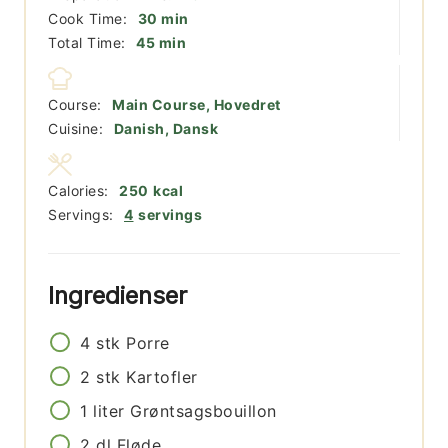
minutter
Cook Time:
30
min
minutter
Total Time:
45
min
Course:
Main Course, Hovedret
Cuisine:
Danish, Dansk
Calories:
250
kcal
Servings:
4
servings
Ingredienser
4
stk
Porre
2
stk
Kartofler
1
liter
Grøntsagsbouillon
2
dl
Fløde