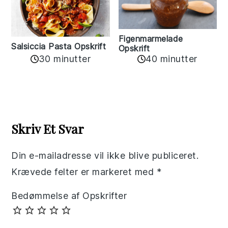
Figenmarmelade
Salsiccia Pasta Opskrift
Opskrift
30 minutter
40 minutter
Reader
Interactions
Skriv Et Svar
Din e-mailadresse vil ikke blive publiceret.
Krævede felter er markeret med
*
Bedømmelse af Opskrifter