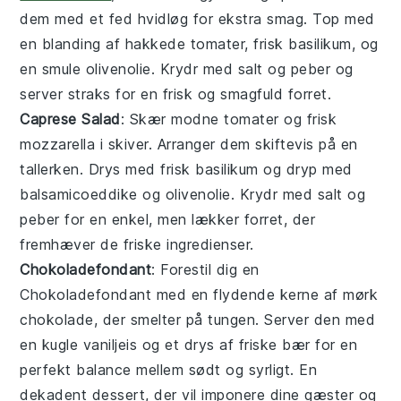
dem med et fed
hvidløg
for ekstra smag. Top med
en blanding af hakkede
tomater
, frisk
basilikum
, og
en smule
olivenolie
. Krydr med
salt
og
peber
og
server straks for en frisk og smagfuld forret.
Caprese Salad
: Skær
modne tomater
og
frisk
mozzarella
i skiver. Arranger dem skiftevis på en
tallerken. Drys med
frisk basilikum
og dryp med
balsamicoeddike
og
olivenolie
. Krydr med
salt
og
peber
for en enkel, men lækker forret, der
fremhæver de friske ingredienser.
Chokoladefondant
: Forestil dig en
Chokoladefondant
med en flydende kerne af mørk
chokolade, der smelter på tungen. Server den med
en kugle vaniljeis og et drys af friske bær for en
perfekt balance mellem sødt og syrligt. En
dekadent dessert, der vil imponere dine gæster og