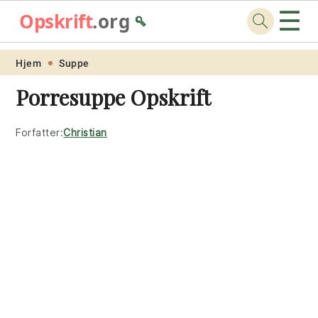
☰
Opskrift
.org
🥄
Skip
Skip
Skip
Skip
Hjem
Suppe
to
to
to
to
Porresuppe Opskrift
primary
main
primary
footer
navigation
content
sidebar
Forfatter:
Christian