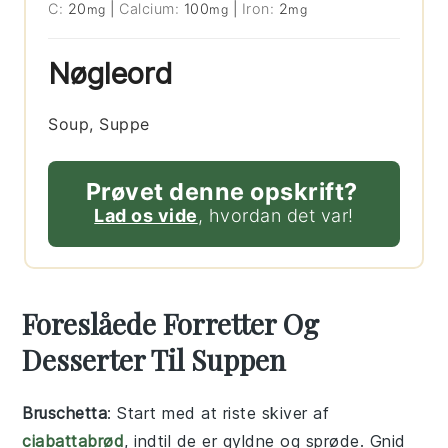
C:
20
|
Calcium:
100
|
Iron:
2
mg
mg
mg
Nøgleord
Soup, Suppe
Prøvet denne opskrift?
Lad os vide
, hvordan det var!
Foreslåede Forretter Og
Desserter Til Suppen
Bruschetta
: Start med at riste skiver af
ciabattabrød
, indtil de er gyldne og sprøde. Gnid