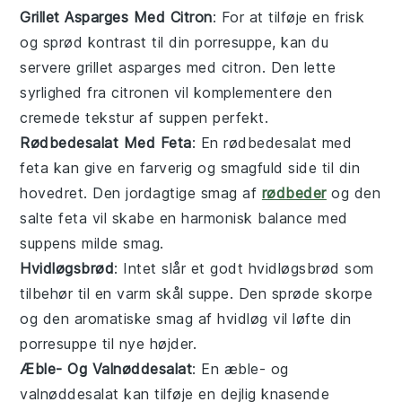
Grillet Asparges Med Citron
: For at tilføje en frisk
og sprød kontrast til din
porresuppe
, kan du
servere
grillet asparges med citron
. Den lette
syrlighed fra citronen vil komplementere den
cremede tekstur af suppen perfekt.
Rødbedesalat Med Feta
: En
rødbedesalat med
feta
kan give en farverig og smagfuld side til din
hovedret
. Den jordagtige smag af
rødbeder
og den
salte
feta
vil skabe en harmonisk balance med
suppens milde smag.
Hvidløgsbrød
: Intet slår et godt
hvidløgsbrød
som
tilbehør til en varm skål
suppe
. Den sprøde skorpe
og den aromatiske smag af
hvidløg
vil løfte din
porresuppe
til nye højder.
Æble- Og Valnøddesalat
: En
æble- og
valnøddesalat
kan tilføje en dejlig knasende