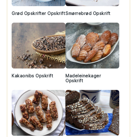
Grød Opskrifter Opskrift
Smørrebrød Opskrift
Kakaonibs Opskrift
Madeleinekager
Opskrift