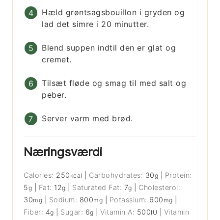
Hæld grøntsagsbouillon i gryden og
lad det simre i 20 minutter.
Blend suppen indtil den er glat og
cremet.
Tilsæt fløde og smag til med salt og
peber.
Server varm med brød.
Næringsværdi
Calories:
250
|
Carbohydrates:
30
|
Protein:
kcal
g
5
|
Fat:
12
|
Saturated Fat:
7
|
Cholesterol:
g
g
g
30
|
Sodium:
800
|
Potassium:
600
|
mg
mg
mg
Fiber:
4
|
Sugar:
6
|
Vitamin A:
500
|
Vitamin
g
g
IU