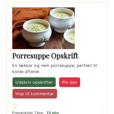
Porresuppe Opskrift
En lækker og nem porresuppe, perfekt til
kolde aftener.
Udskriv opskrifter
Pin den
Hop til kommentar
minutter
Preparation Time:
15
min