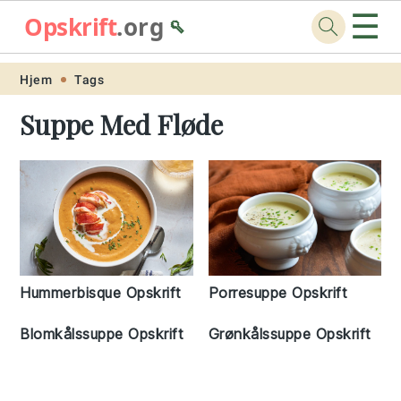
☰
Opskrift
.org
🥄
Skip
Skip
Skip
Skip
Hjem
Tags
to
to
to
to
Suppe Med Fløde
primary
main
primary
footer
navigation
content
sidebar
Hummerbisque Opskrift
Porresuppe Opskrift
Blomkålssuppe Opskrift
Grønkålssuppe Opskrift