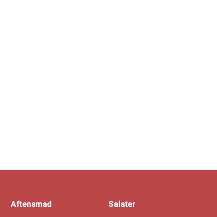
Footer
Aftensmad
Salater