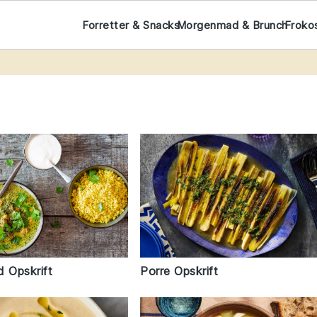
Forretter & Snacks
Morgenmad & Brunch
Froko
d Opskrift
Porre Opskrift