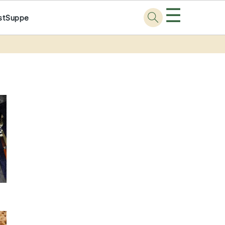
☰
st
Suppe