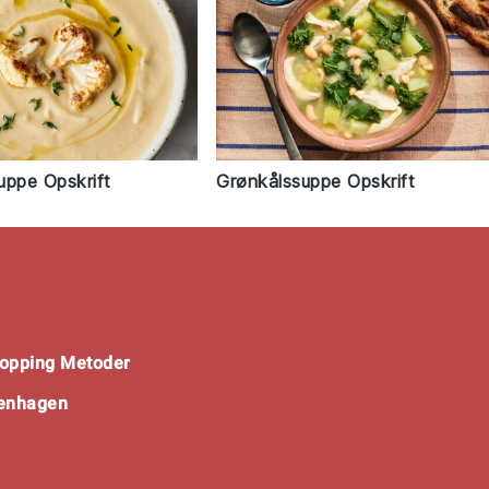
uppe Opskrift
Grønkålssuppe Opskrift
opping Metoder
penhagen