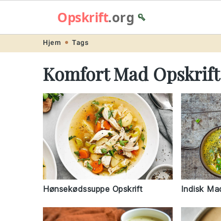
Opskrift
.org
🥄
Skip
Skip
Skip
Skip
Hjem
Tags
to
to
to
to
Komfort Mad Opskrift
primary
main
primary
footer
navigation
content
sidebar
Indisk Ma
Hønsekødssuppe Opskrift