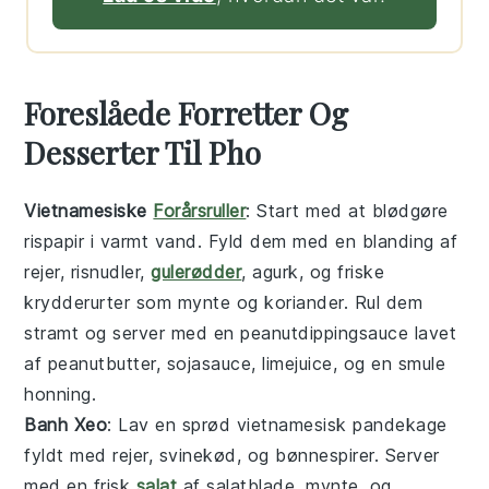
Foreslåede Forretter Og
Desserter Til Pho
Vietnamesiske
Forårsruller
: Start med at blødgøre
rispapir
i varmt vand. Fyld dem med en blanding af
rejer
,
risnudler
,
gulerødder
,
agurk
, og
friske
krydderurter
som
mynte
og
koriander
. Rul dem
stramt og server med en
peanutdippingsauce
lavet
af
peanutbutter
,
sojasauce
,
limejuice
, og en smule
honning
.
Banh Xeo
: Lav en sprød
vietnamesisk pandekage
fyldt med
rejer
,
svinekød
, og
bønnespirer
. Server
med en frisk
salat
af
salatblade
,
mynte
, og