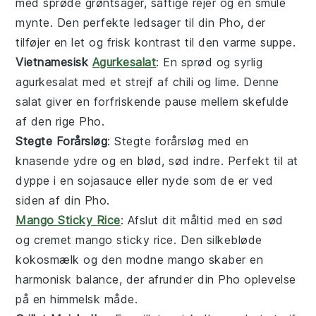
med sprøde
grøntsager
, saftige
rejer
og en smule
mynte
. Den perfekte ledsager til din
Pho
, der
tilføjer en let og frisk kontrast til den varme
suppe
.
Vietnamesisk
Agurkesalat
: En sprød og syrlig
agurkesalat
med et strejf af
chili
og
lime
. Denne
salat
giver en forfriskende pause mellem skefulde
af den rige
Pho
.
Stegte Forårsløg
: Stegte
forårsløg
med en
knasende ydre og en blød, sød indre. Perfekt til at
dyppe i en
sojasauce
eller nyde som de er ved
siden af din
Pho
.
Mango Sticky Rice
: Afslut dit måltid med en sød
og cremet
mango sticky rice
. Den silkebløde
kokosmælk
og den modne
mango
skaber en
harmonisk balance, der afrunder din
Pho
oplevelse
på en himmelsk måde.