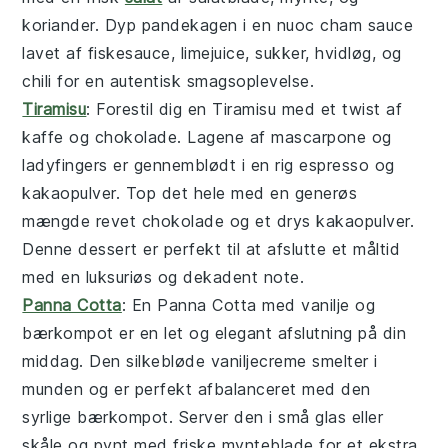
koriander
. Dyp pandekagen i en
nuoc cham sauce
lavet af
fiskesauce
,
limejuice
,
sukker
,
hvidløg
, og
chili
for en autentisk smagsoplevelse.
Tiramisu
: Forestil dig en
Tiramisu
med et twist af
kaffe
og
chokolade
. Lagene af
mascarpone
og
ladyfingers
er gennemblødt i en rig
espresso
og
kakaopulver
. Top det hele med en generøs
mængde
revet chokolade
og et drys
kakaopulver
.
Denne dessert er perfekt til at afslutte et måltid
med en luksuriøs og dekadent note.
Panna Cotta
: En
Panna Cotta
med
vanilje
og
bærkompot
er en let og elegant afslutning på din
middag. Den silkebløde
vaniljecreme
smelter i
munden og er perfekt afbalanceret med den
syrlige
bærkompot
. Server den i små glas eller
skåle og pynt med friske
mynteblade
for et ekstra