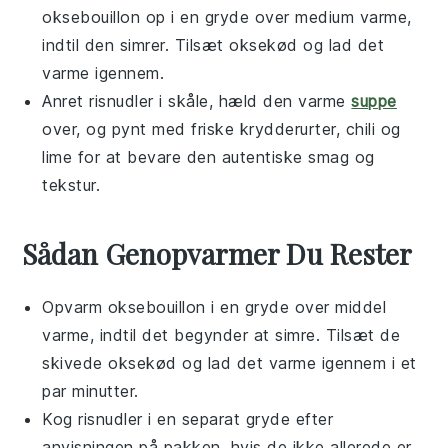
oksebouillon
op i en gryde over medium varme,
indtil den simrer. Tilsæt
oksekød
og lad det
varme igennem.
Anret
risnudler
i skåle, hæld den varme
suppe
over, og pynt med friske krydderurter,
chili
og
lime
for at bevare den autentiske smag og
tekstur.
Sådan Genopvarmer Du Rester
Opvarm
oksebouillon
i en gryde over middel
varme, indtil det begynder at simre. Tilsæt de
skivede
oksekød
og lad det varme igennem i et
par minutter.
Kog
risnudler
i en separat gryde efter
anvisningen på pakken, hvis de ikke allerede er