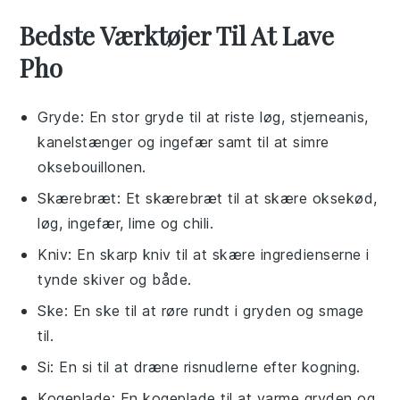
Bedste Værktøjer Til At Lave
Pho
Gryde
: En stor gryde til at riste løg, stjerneanis,
kanelstænger og ingefær samt til at simre
oksebouillonen.
Skærebræt
: Et skærebræt til at skære oksekød,
løg, ingefær, lime og chili.
Kniv
: En skarp kniv til at skære ingredienserne i
tynde skiver og både.
Ske
: En ske til at røre rundt i gryden og smage
til.
Si
: En si til at dræne risnudlerne efter kogning.
Kogeplade
: En kogeplade til at varme gryden og