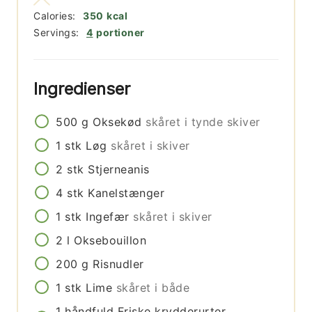
Calories:
350
kcal
Servings:
4
portioner
Ingredienser
500
g
Oksekød
skåret i tynde skiver
1
stk
Løg
skåret i skiver
2
stk
Stjerneanis
4
stk
Kanelstænger
1
stk
Ingefær
skåret i skiver
2
l
Oksebouillon
200
g
Risnudler
1
stk
Lime
skåret i både
1
håndfuld
Friske krydderurter