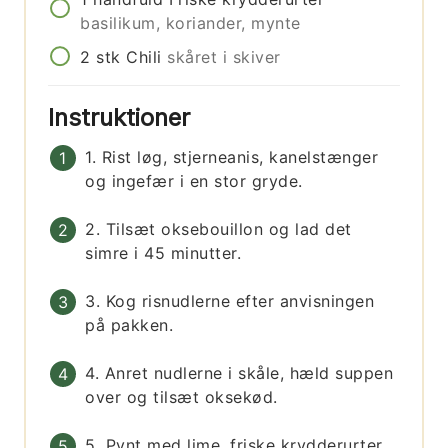
basilikum, koriander, mynte
2
stk
Chili
skåret i skiver
Instruktioner
1. Rist løg, stjerneanis, kanelstænger
og ingefær i en stor gryde.
2. Tilsæt oksebouillon og lad det
simre i 45 minutter.
3. Kog risnudlerne efter anvisningen
på pakken.
4. Anret nudlerne i skåle, hæld suppen
over og tilsæt oksekød.
5. Pynt med lime, friske krydderurter