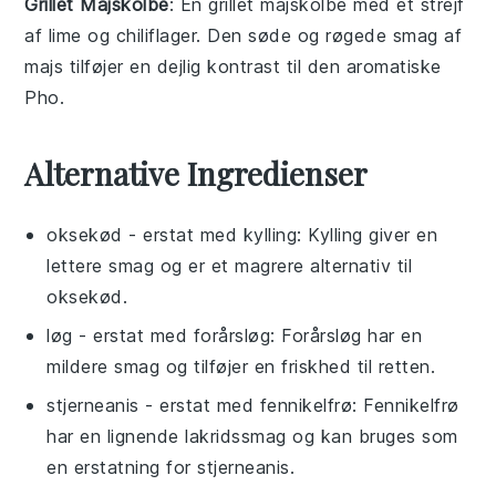
Grillet Majskolbe
: En
grillet majskolbe
med et strejf
af
lime
og
chiliflager
. Den søde og røgede smag af
majs
tilføjer en dejlig kontrast til den aromatiske
Pho
.
Alternative Ingredienser
oksekød
- erstat med
kylling
: Kylling giver en
lettere smag og er et magrere alternativ til
oksekød.
løg
- erstat med
forårsløg
: Forårsløg har en
mildere smag og tilføjer en friskhed til retten.
stjerneanis
- erstat med
fennikelfrø
: Fennikelfrø
har en lignende lakridssmag og kan bruges som
en erstatning for stjerneanis.