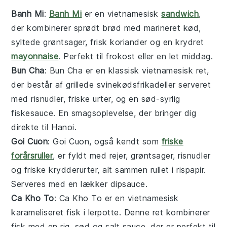
Banh Mi
:
Banh Mi
er en vietnamesisk
sandwich
,
der kombinerer sprødt brød med marineret
kød
,
syltede
grøntsager
, frisk koriander og en krydret
mayonnaise
. Perfekt til frokost eller en let
middag
.
Bun Cha
: Bun Cha er en klassisk vietnamesisk ret,
der består af grillede
svinekødsfrikadeller
serveret
med risnudler, friske
urter
, og en sød-syrlig
fiskesauce. En smagsoplevelse, der bringer dig
direkte til Hanoi.
Goi Cuon
: Goi Cuon, også kendt som
friske
forårsruller
, er fyldt med
rejer
,
grøntsager
, risnudler
og friske krydderurter, alt sammen rullet i rispapir.
Serveres med en lækker
dipsauce
.
Ca Kho To
: Ca Kho To er en vietnamesisk
karameliseret
fisk
i lerpotte. Denne ret kombinerer
fisk
med en rig, sød og salt sauce, der er perfekt til