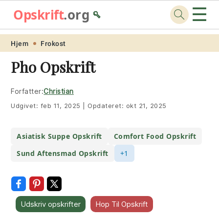
☰
Opskrift
.org
🥄
Skip
Skip
Skip
Skip
Hjem
Frokost
to
to
to
to
Pho Opskrift
primary
main
primary
footer
navigation
content
sidebar
Forfatter:
Christian
Udgivet:
feb 11, 2025
|
Opdateret:
okt 21, 2025
Asiatisk Suppe Opskrift
Comfort Food Opskrift
Sund Aftensmad Opskrift
+1
Udskriv opskrifter
Hop Til Opskrift