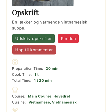
Opskrift
En lækker og varmende vietnamesisk
suppe.
Udskriv opskrifter
Pin den
Hop til kommentar
minutter
Preparation Time:
20
min
time
Cook Time:
1
t
time
minutter
Total Time:
1
t
20
min
Course:
Main Course, Hovedret
Cuisine:
Vietnamese, Vietnamesisk