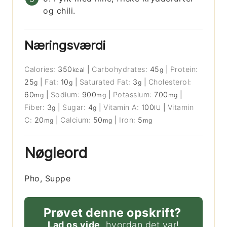
og chili.
Næringsværdi
Calories:
350
|
Carbohydrates:
45
|
Protein:
kcal
g
25
|
Fat:
10
|
Saturated Fat:
3
|
Cholesterol:
g
g
g
60
|
Sodium:
900
|
Potassium:
700
|
mg
mg
mg
Fiber:
3
|
Sugar:
4
|
Vitamin A:
100
|
Vitamin
g
g
IU
C:
20
|
Calcium:
50
|
Iron:
5
mg
mg
mg
Nøgleord
Pho, Suppe
Prøvet denne opskrift?
Lad os vide
, hvordan det var!