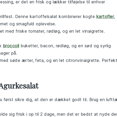
ressing
, er det en frisk og lækker tilføjelse til enhver
rillfest
. Denne
kartoffelsalat
kombinerer kogte
kartofler
,
emet og smagfuld oplevelse.
et med friske
tomater
,
rødløg
, og en let
vinaigrette
.
de
broccoli
buketter,
bacon
,
rødløg
, og en sød og syrlig
sager
på.
 med søde
ærter
,
feta
, og en let
citronvinaigrette
. Perfek
Agurkesalat
u først sikre dig, at den er dækket godt til. Brug en luftt
de sig frisk i op til 2 dage, men det er bedst at nyde de