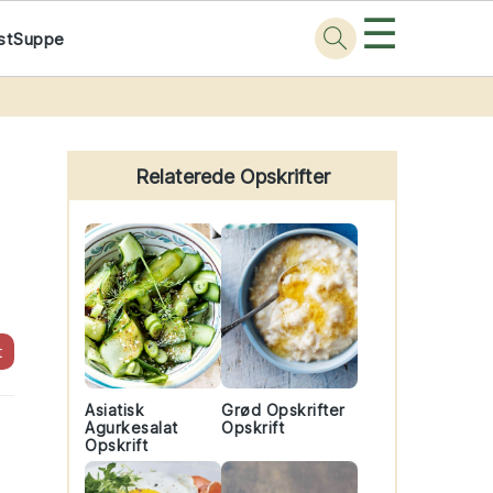
☰
st
Suppe
Primary
Sidebar
Relaterede Opskrifter
t
Asiatisk
Grød Opskrifter
Agurkesalat
Opskrift
Opskrift