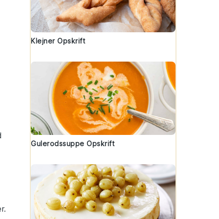
Klejner Opskrift
d
Gulerodssuppe Opskrift
r.