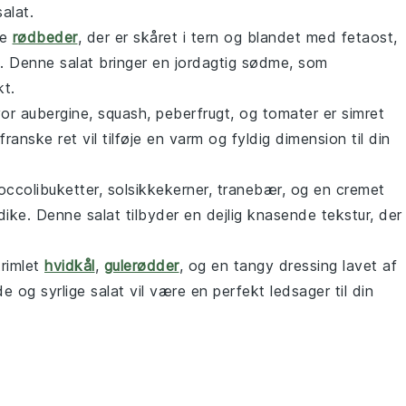
alat
.
te
rødbeder
, der er skåret i tern og blandet med
fetaost
,
. Denne salat bringer en jordagtig sødme, som
t.
vor
aubergine
,
squash
,
peberfrugt
, og
tomater
er simret
ranske ret vil tilføje en varm og fyldig dimension til din
occolibuketter
,
solsikkekerner
,
tranebær
, og en cremet
dike
. Denne salat tilbyder en dejlig knasende tekstur, der
rimlet
hvidkål
,
gulerødder
, og en tangy
dressing
lavet af
e og syrlige salat vil være en perfekt ledsager til din