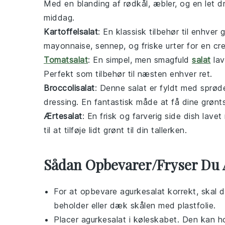
Med en blanding af
rødkål
,
æbler
, og en let
d
middag
.
Kartoffelsalat
: En klassisk
tilbehør
til enhver
g
mayonnaise
,
sennep
, og friske
urter
for en cr
Tomatsalat
: En simpel, men smagfuld
salat
lav
Perfekt som
tilbehør
til næsten enhver ret.
Broccolisalat
: Denne
salat
er fyldt med sprø
dressing
. En fantastisk måde at få dine
grønt
Ærtesalat
: En frisk og farverig
side dish
lavet
til at tilføje lidt grønt til din tallerken.
Sådan Opbevarer/Fryser Du 
For at opbevare
agurkesalat
korrekt, skal d
beholder eller dæk skålen med plastfolie.
Placer
agurkesalat
i køleskabet. Den kan hol