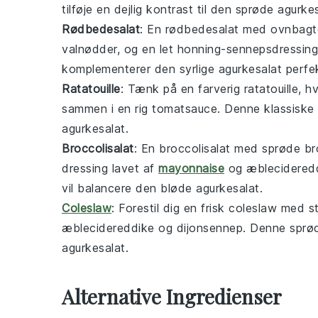
tilføje en dejlig kontrast til den sprøde
agurkes
Rødbedesalat
: En
rødbedesalat
med ovnbag
valnødder
, og en let
honning
-
sennepsdressing
komplementerer den syrlige
agurkesalat
perfek
Ratatouille
: Tænk på en farverig
ratatouille
, h
sammen i en rig
tomatsauce
. Denne klassiske f
agurkesalat
.
Broccolisalat
: En
broccolisalat
med sprøde
br
dressing
lavet af
mayonnaise
og
æblecidered
vil balancere den bløde
agurkesalat
.
Coleslaw
: Forestil dig en frisk
coleslaw
med st
æblecidereddike
og
dijonsennep
. Denne sprød
agurkesalat
.
Alternative Ingredienser