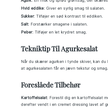
Agurk
: En frisk og sprød grøntsag, der skæres 
Hvid eddike
: Giver en syrlig smag til salaten.
Sukker
: Tilføjer en sød kontrast til eddiken.
Salt
: Forstærker smagene i salaten.
Peber
: Tilføjer en let krydret smag.
Tekniktip Til Agurkesalat
Når du skærer
agurken
i tynde skiver, kan du 
at
agurkesalaten
får en jævn tekstur og smag
Foreslåede Tilbehør
Kartoffelsalat
: Forestil dig en
kartoffelsalat
me
derefter vendt i en cremet dressing lavet af
g