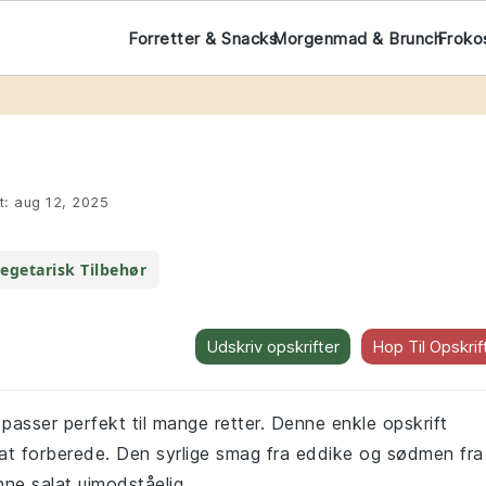
Forretter & Snacks
Morgenmad & Brunch
Froko
t:
aug 12, 2025
egetarisk Tilbehør
Udskriv opskrifter
Hop Til Opskrif
 passer perfekt til mange retter. Denne enkle opskrift
 at forberede. Den syrlige smag fra eddike og sødmen fra
ne salat uimodståelig.