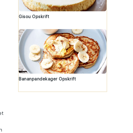
Gisou Opskrift
t
Bananpandekager Opskrift
æt
n