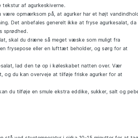
e tekstur af
agurkeskiverne
.
du være opmærksom på, at
agurker
har et højt vandindhol
ing. Det anbefales generelt ikke at fryse
agurkesalat
, da
s sprødhed.
lat
, skal du dræne så meget væske som muligt fra
 en frysepose eller en lufttæt beholder, og sørg for at
salat
, lad den tø op i køleskabet natten over. Vær
 og du kan overveje at tilføje friske
agurker
for at
kan du tilføje en smule ekstra
eddike
,
sukker
,
salt
og
peb
 stå ved stuetemperatur i cirka 10-15 minutter for at ta