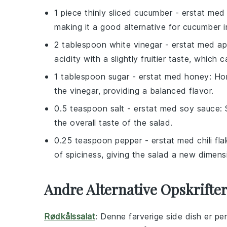
1 piece thinly sliced cucumber
- erstat me
making it a good alternative for cucumber i
2 tablespoon white vinegar
- erstat med
ap
acidity with a slightly fruitier taste, which
1 tablespoon sugar
- erstat med
honey
: Ho
the vinegar, providing a balanced flavor.
0.5 teaspoon salt
- erstat med
soy sauce
:
the overall taste of the salad.
0.25 teaspoon pepper
- erstat med
chili fl
of spiciness, giving the salad a new dimens
Andre Alternative Opskrifte
Rødkålssalat
: Denne farverige
side dish
er perf