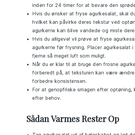
inden for 24 timer for at bevare den sprød
Hvis du ønsker at fryse
agurkesalat
, skal 
hvilket kan påvirke deres tekstur ved optøn
agurkerne
kan blive vandede og miste dere
Hvis du alligevel vil prøve at fryse
agurkesa
agurkerne
før frysning. Placer
agurkesalat
i
fjerne så meget luft som muligt.
Når du er klar til at bruge den frosne
agurke
forberedt på, at teksturen kan være ændret,
forbedre konsistensen.
For at genopfriske smagen efter optøning, 
efter behov.
Sådan Varmes Rester Op
Tag
agurkesalat
ud af køleskabet og lad den