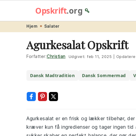
Opskrift
.org
🥄
Skip
Skip
Skip
Skip
Hjem
Salater
to
to
to
to
Agurkesalat Opskrift
primary
main
primary
footer
navigation
content
sidebar
Forfatter:
Christian
Udgivet:
feb 11, 2025
|
Opdatere
Dansk Madtradition
Dansk Sommermad
V
Agurkesalat er en frisk og lækker tilbehør, der
kræver kun få ingredienser og tager ingen tid
sukker skaber en perfekt balance, der gør den