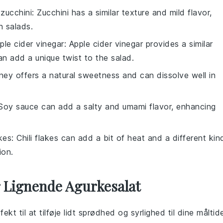
d
zucchini
: Zucchini has a similar texture and mild flavor,
n salads.
ple cider vinegar
: Apple cider vinegar provides a similar
 can add a unique twist to the salad.
ney offers a natural sweetness and can dissolve well in
 Soy sauce can add a salty and umami flavor, enhancing
akes
: Chili flakes can add a bit of heat and a different kin
ion.
r Lignende Agurkesalat
ekt til at tilføje lidt sprødhed og syrlighed til dine måltide