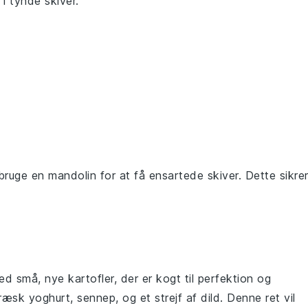
i tynde skiver.
bruge en mandolin for at få ensartede skiver. Dette sikrer
.
d små, nye kartofler, der er kogt til perfektion og
ræsk yoghurt
,
sennep
, og et strejf af
dild
. Denne ret vil