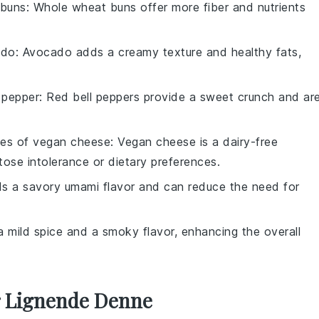
 buns
: Whole wheat buns offer more fiber and nutrients
ado
: Avocado adds a creamy texture and healthy fats,
l pepper
: Red bell peppers provide a sweet crunch and ar
ces of vegan cheese
: Vegan cheese is a dairy-free
tose intolerance or dietary preferences.
s a savory umami flavor and can reduce the need for
a mild spice and a smoky flavor, enhancing the overall
er Lignende Denne