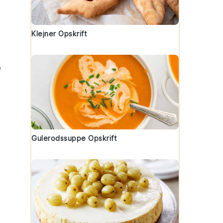
Klejner Opskrift
e
Gulerodssuppe Opskrift