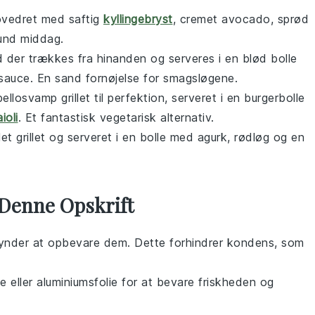
vedret
med saftig
kyllingebryst
, cremet
avocado
, sprød
sund middag.
d
der trækkes fra hinanden og serveres i en blød
bolle
sauce
. En sand fornøjelse for smagsløgene.
bellosvamp
grillet til perfektion, serveret i en
burgerbolle
aioli
. Et fantastisk
vegetarisk
alternativ.
let
grillet og serveret i en
bolle
med
agurk
,
rødløg
og en
Denne Opskrift
gynder at opbevare dem. Dette forhindrer kondens, som
lie eller aluminiumsfolie for at bevare friskheden og