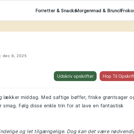
Forretter & Snacks
Morgenmad & Brunch
Froko
t:
dec 9, 2025
Udskriv opskrifter
Hop Til Opskrif
og lækker middag. Med saftige bøffer, friske grøntsager o
ver smag. Følg disse enkle trin for at lave en fantastisk
mindelige og let tilgængelige. Dog kan det være nødvendi