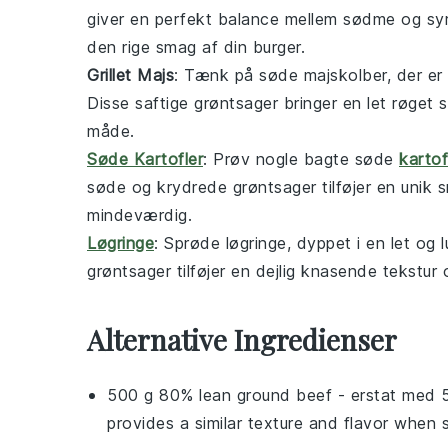
giver en perfekt balance mellem sødme og syrlig
den rige smag af din burger.
Grillet Majs
: Tænk på søde
majs
kolber, der er 
Disse saftige
grøntsager
bringer en let røget 
måde.
Søde Kartofler
: Prøv nogle bagte
søde
kartof
søde og krydrede
grøntsager
tilføjer en unik
mindeværdig.
Løgringe
: Sprøde
løgringe
, dyppet i en let og l
grøntsager
tilføjer en dejlig knasende tekstu
Alternative Ingredienser
500 g 80% lean ground beef
- erstat med
provides a similar texture and flavor when 