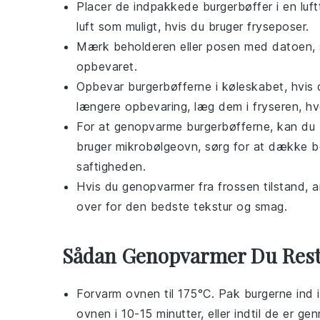
Placer de indpakkede
burgerbøffer
i en luf
luft som muligt, hvis du bruger fryseposer.
Mærk beholderen eller posen med datoen, s
opbevaret.
Opbevar
burgerbøfferne
i køleskabet, hvis
længere opbevaring, læg dem i fryseren, hvo
For at genopvarme
burgerbøfferne
, kan du
bruger mikrobølgeovn, sørg for at dække bø
saftigheden.
Hvis du genopvarmer fra frossen tilstand, 
over for den bedste tekstur og smag.
Sådan Genopvarmer Du Res
Forvarm ovnen til 175°C. Pak
burgerne
ind 
ovnen i 10-15 minutter, eller indtil de er g