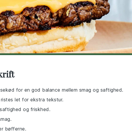
rift
sekød for en god balance mellem smag og saftighed.
istes let for ekstra tekstur.
e saftighed og friskhed.
 smag.
er bøfferne.