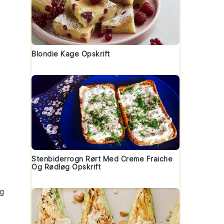
Blondie Kage Opskrift
Stenbiderrogn Rørt Med Creme Fraiche
Og Rødløg Opskrift
og