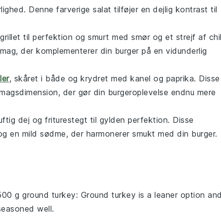
hed. Denne farverige salat tilføjer en dejlig kontrast til
grillet til perfektion og smurt med smør og et strejf af chil
smag, der komplementerer din burger på en vidunderlig
ler
, skåret i både og krydret med kanel og paprika. Disse
 smagsdimension, der gør din burgeroplevelse endnu mere
uftig dej og friturestegt til gylden perfektion. Disse
r og en mild sødme, der harmonerer smukt med din burger.
500 g ground turkey
: Ground turkey is a leaner option an
seasoned well.