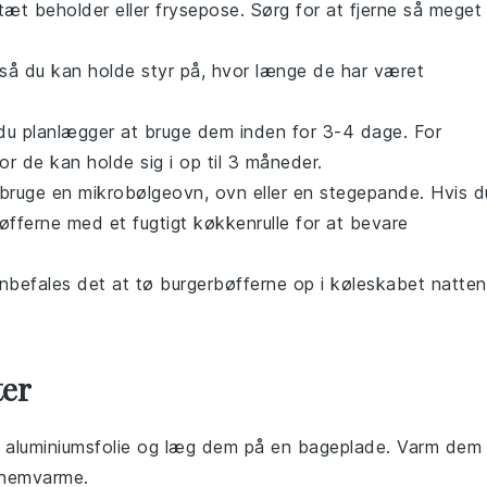
ttæt beholder eller frysepose. Sørg for at fjerne så meget
å du kan holde styr på, hvor længe de har været
 du planlægger at bruge dem inden for 3-4 dage. For
r de kan holde sig i op til 3 måneder.
 bruge en mikrobølgeovn, ovn eller en stegepande. Hvis d
fferne med et fugtigt køkkenrulle for at bevare
anbefales det at tø
burgerbøfferne
op i køleskabet natten
ter
i
aluminiumsfolie
og læg dem på en
bageplade
. Varm dem 
ennemvarme.