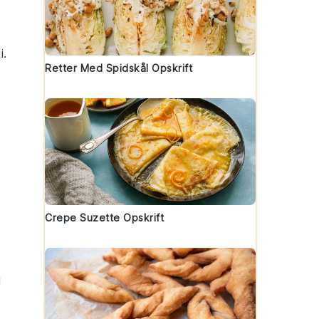
i.
Retter Med Spidskål Opskrift
Crepe Suzette Opskrift
d