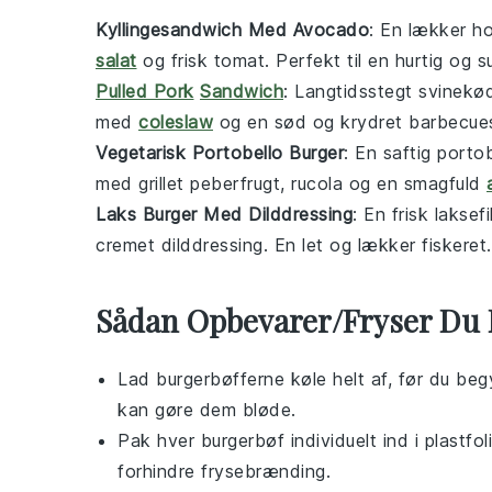
Kyllingesandwich Med Avocado
: En lækker
ho
salat
og frisk
tomat
. Perfekt til en hurtig og 
Pulled Pork
Sandwich
: Langtidsstegt
svinekø
med
coleslaw
og en sød og krydret
barbecue
Vegetarisk Portobello Burger
: En saftig
porto
med
grillet peberfrugt
,
rucola
og en smagfuld
Laks Burger Med Dilddressing
: En frisk
laksefi
cremet
dilddressing
. En let og lækker
fiskeret
.
Sådan Opbevarer/Fryser Du 
Lad
burgerbøfferne
køle helt af, før du be
kan gøre dem bløde.
Pak hver
burgerbøf
individuelt ind i plastfo
forhindre frysebrænding.