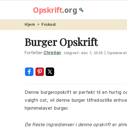
Opskrift
.org
🥄
Skip
Skip
Skip
Skip
Hjem
Frokost
to
to
to
to
Burger Opskrift
primary
main
primary
footer
navigation
content
sidebar
Forfatter:
Christian
Udgivet:
dec 7, 2025
|
Opdatere
Denne burgeropskrift er perfekt til en hurtig 
valgfri ost, vil denne burger tilfredsstille enh
hjemmelavet burger.
De fleste ingredienser i denne opskrift er al