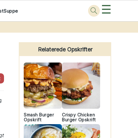
☰
st
Suppe
Primary
Sidebar
Relaterede Opskrifter
t
g
Smash Burger
Crispy Chicken
Opskrift
Burger Opskrift
gt