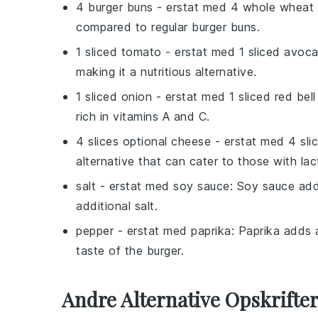
4 burger buns
- erstat med
4 whole wheat
compared to regular burger buns.
1 sliced tomato
- erstat med
1 sliced avoc
making it a nutritious alternative.
1 sliced onion
- erstat med
1 sliced red bel
rich in vitamins A and C.
4 slices optional cheese
- erstat med
4 sli
alternative that can cater to those with lac
salt
- erstat med
soy sauce
: Soy sauce add
additional salt.
pepper
- erstat med
paprika
: Paprika adds 
taste of the burger.
Andre Alternative Opskrift