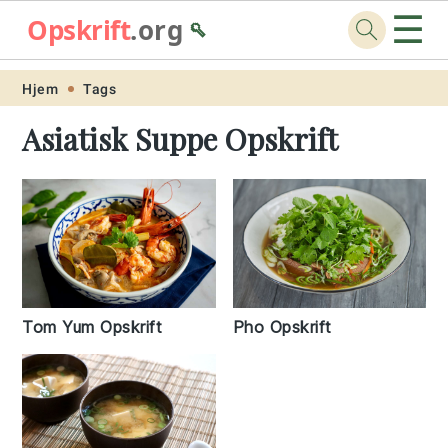
☰
Opskrift
.org
🥄
Skip
Skip
Skip
Skip
Hjem
Tags
to
to
to
to
Asiatisk Suppe Opskrift
primary
main
primary
footer
navigation
content
sidebar
Pho Opskrift
Tom Yum Opskrift