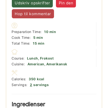
Udskriv opskrifter
Pin den
Hop til kommentar
minutter
Preparation Time:
10
min
minutter
Cook Time:
5
min
minutter
Total Time:
15
min
Course:
Lunch, Frokost
Cuisine:
American, Amerikansk
Calories:
350
kcal
Servings:
2
servings
Ingredienser