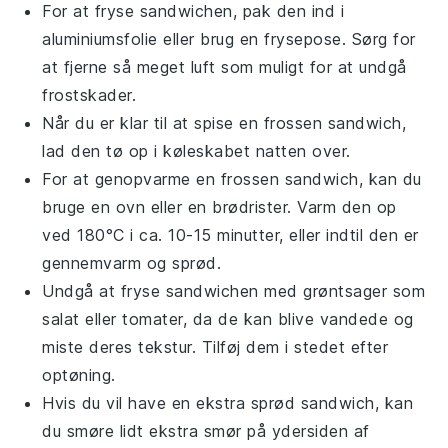
For at fryse
sandwichen
, pak den ind i
aluminiumsfolie
eller brug en frysepose. Sørg for
at fjerne så meget luft som muligt for at undgå
frostskader.
Når du er klar til at spise en frossen
sandwich
,
lad den tø op i køleskabet natten over.
For at genopvarme en frossen
sandwich
, kan du
bruge en
ovn
eller en
brødrister
. Varm den op
ved 180°C i ca. 10-15 minutter, eller indtil den er
gennemvarm og sprød.
Undgå at fryse
sandwichen
med
grøntsager
som
salat
eller
tomater
, da de kan blive vandede og
miste deres tekstur. Tilføj dem i stedet efter
optøning.
Hvis du vil have en ekstra sprød
sandwich
, kan
du smøre lidt ekstra
smør
på ydersiden af