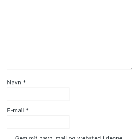
Navn
*
E-mail
*
Gem mit navn, mail og websted i denne