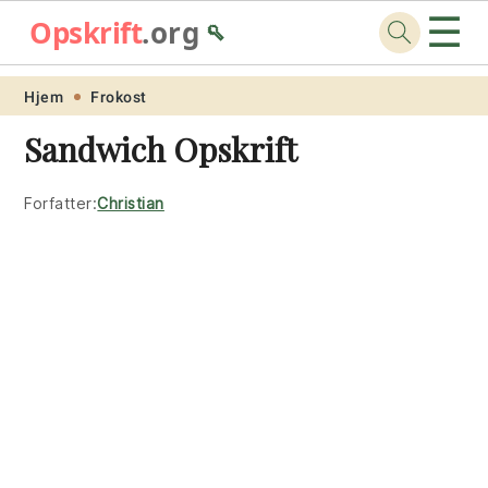
☰
Opskrift
.org
🥄
Skip
Skip
Skip
Skip
Hjem
Frokost
to
to
to
to
Sandwich Opskrift
primary
main
primary
footer
navigation
content
sidebar
Forfatter:
Christian