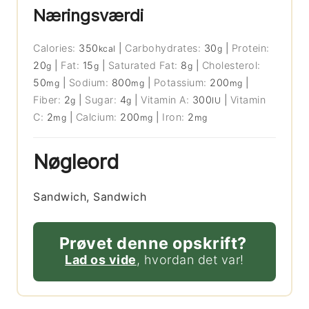
Næringsværdi
Calories:
350
|
Carbohydrates:
30
|
Protein:
kcal
g
20
|
Fat:
15
|
Saturated Fat:
8
|
Cholesterol:
g
g
g
50
|
Sodium:
800
|
Potassium:
200
|
mg
mg
mg
Fiber:
2
|
Sugar:
4
|
Vitamin A:
300
|
Vitamin
g
g
IU
C:
2
|
Calcium:
200
|
Iron:
2
mg
mg
mg
Nøgleord
Sandwich, Sandwich
Prøvet denne opskrift?
Lad os vide
, hvordan det var!