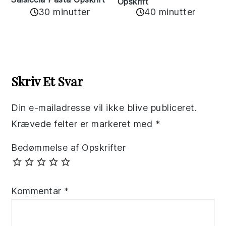
Opskrift
30 minutter
40 minutter
Reader
Interactions
Skriv Et Svar
Din e-mailadresse vil ikke blive publiceret.
Krævede felter er markeret med
*
Bedømmelse af Opskrifter
Kommentar
*