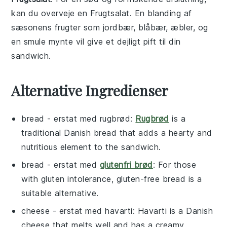
kan du overveje en
Frugtsalat
. En blanding af
sæsonens frugter
som
jordbær
,
blåbær
,
æbler
, og
en smule
mynte
vil give et dejligt pift til din
sandwich
.
Alternative Ingredienser
bread
- erstat med
rugbrød
:
Rugbrød
is a
traditional Danish bread that adds a hearty and
nutritious element to the sandwich.
bread
- erstat med
glutenfri brød
: For those
with gluten intolerance, gluten-free bread is a
suitable alternative.
cheese
- erstat med
havarti
: Havarti is a Danish
cheese that melts well and has a creamy