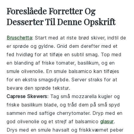
Foreslåede Forretter Og
Desserter Til Denne Opskrift
Bruschetta
: Start med at riste
brød
skiver, indtil de
er sprøde og gyldne. Gnid dem derefter med et
fed
hvidløg
for at tilføje en subtil smag. Top med
en blanding af friske
tomater
,
basilikum
, og en
smule
olivenolie
. En smule
balsamico
kan tilføjes
for en ekstra smagsdybde. Server straks for at
bevare den sprøde tekstur.
Caprese Skewers
: Tag små
mozzarella
kugler og
friske
basilikum
blade, og tråd dem på små spyd
sammen med saftige
cherrytomater
. Dryp med en
god
olivenolie
og et strejf af
balsamico
glasur
.
Drys med en smule
havsalt
og friskkværnet
peber