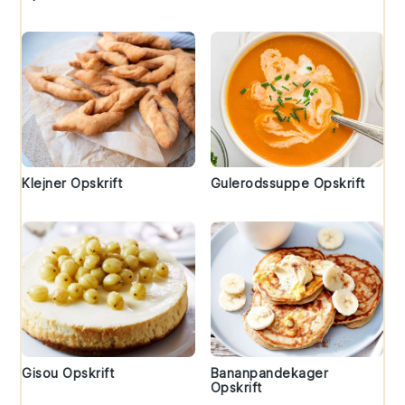
Klejner Opskrift
Gulerodssuppe Opskrift
Gisou Opskrift
Bananpandekager
Opskrift