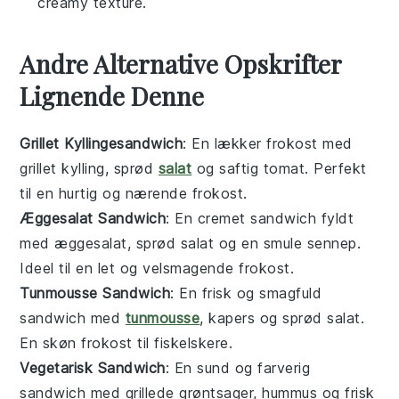
creamy texture.
Andre Alternative Opskrifter
Lignende Denne
Grillet Kyllingesandwich
: En lækker
frokost
med
grillet kylling, sprød
salat
og saftig tomat. Perfekt
til en hurtig og nærende
frokost
.
Æggesalat Sandwich
: En cremet
sandwich
fyldt
med æggesalat, sprød salat og en smule sennep.
Ideel til en let og velsmagende
frokost
.
Tunmousse Sandwich
: En frisk og smagfuld
sandwich
med
tunmousse
, kapers og sprød salat.
En skøn
frokost
til fiskelskere.
Vegetarisk Sandwich
: En sund og farverig
sandwich
med grillede grøntsager, hummus og frisk