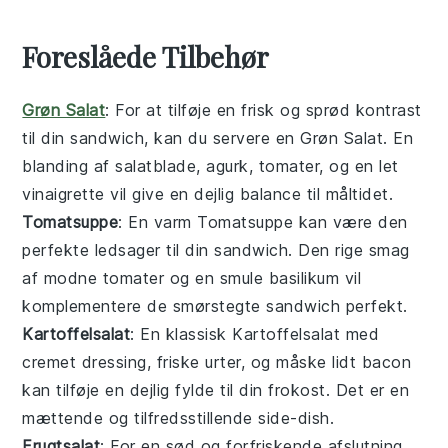
Foreslåede Tilbehør
Grøn Salat
: For at tilføje en frisk og sprød kontrast
til din
sandwich
, kan du servere en
Grøn Salat
. En
blanding af
salatblade
,
agurk
,
tomater
, og en let
vinaigrette
vil give en dejlig balance til måltidet.
Tomatsuppe
: En varm
Tomatsuppe
kan være den
perfekte ledsager til din
sandwich
. Den rige smag
af
modne tomater
og en smule
basilikum
vil
komplementere de
smørstegte
sandwich
perfekt.
Kartoffelsalat
: En klassisk
Kartoffelsalat
med
cremet dressing
,
friske urter
, og måske lidt
bacon
kan tilføje en dejlig fylde til din
frokost
. Det er en
mættende og tilfredsstillende side-dish.
Frugtsalat
: For en sød og forfriskende afslutning,