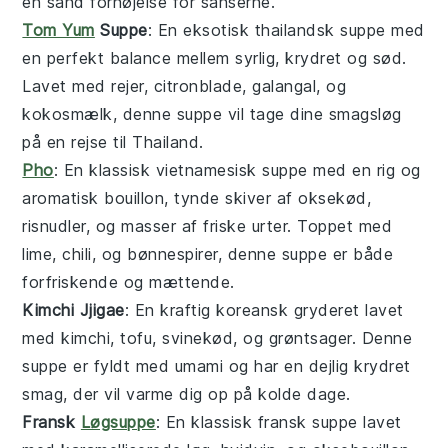
en sand fornøjelse for sanserne.
Tom Yum
Suppe
: En eksotisk
thailandsk
suppe
med
en perfekt balance mellem
syrlig
,
krydret
og
sød
.
Lavet med
rejer
,
citronblade
,
galangal
, og
kokosmælk
, denne
suppe
vil tage dine smagsløg
på en rejse til
Thailand
.
Pho
: En klassisk
vietnamesisk
suppe
med en rig og
aromatisk
bouillon
, tynde skiver af
oksekød
,
risnudler
, og masser af friske
urter
. Toppet med
lime
,
chili
, og
bønnespirer
, denne
suppe
er både
forfriskende og mættende.
Kimchi Jjigae
: En kraftig
koreansk
gryderet
lavet
med
kimchi
,
tofu
,
svinekød
, og
grøntsager
. Denne
suppe
er fyldt med
umami
og har en dejlig
krydret
smag, der vil varme dig op på kolde dage.
Fransk
Løgsuppe
: En klassisk
fransk
suppe
lavet