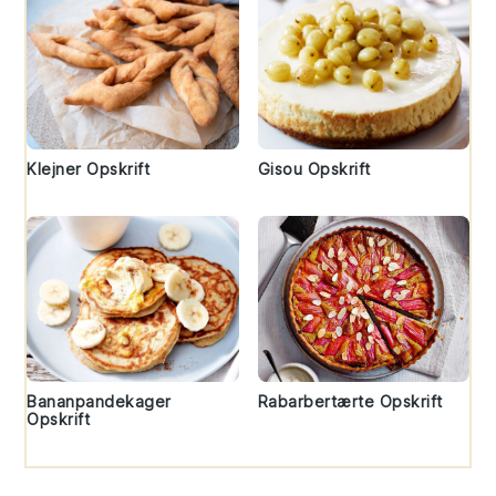
Klejner Opskrift
Gisou Opskrift
Bananpandekager
Rabarbertærte Opskrift
Opskrift