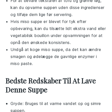
For at bevare teksturen af
tofu
og
grønne løg
,
kan du opvarme suppen uden disse ingredienser
og tilføje dem lige før servering.
Hvis
miso suppe
er blevet for tyk efter
opbevaring, kan du tilsætte lidt ekstra vand eller
vegetabilsk bouillon
under opvarmningen for at
opnå den ønskede konsistens.
Undgå at koge
miso suppe
, da det kan ændre
smagen og ødelægge de gavnlige enzymer i
miso paste
.
Bedste Redskaber Til At Lave
Denne Suppe
Gryde
: Bruges til at varme vandet op og simre
suppen.