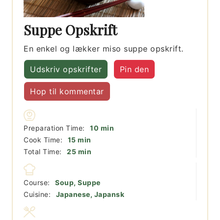
Suppe Opskrift
En enkel og lækker miso suppe opskrift.
Udskriv opskrifter
Pin den
Hop til kommentar
minutter
Preparation Time:
10
min
minutter
Cook Time:
15
min
minutter
Total Time:
25
min
Course:
Soup, Suppe
Cuisine:
Japanese, Japansk