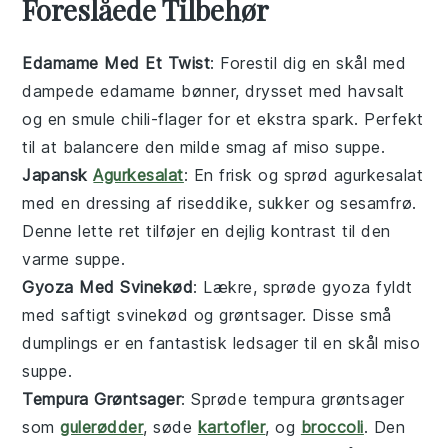
Foreslåede Tilbehør
Edamame Med Et Twist
: Forestil dig en skål med
dampede
edamame
bønner, drysset med havsalt
og en smule chili-flager for et ekstra spark. Perfekt
til at balancere den milde smag af
miso suppe
.
Japansk
Agurkesalat
: En frisk og sprød
agurkesalat
med en dressing af riseddike, sukker og sesamfrø.
Denne lette ret tilføjer en dejlig kontrast til den
varme
suppe
.
Gyoza Med Svinekød
: Lækre, sprøde
gyoza
fyldt
med saftigt
svinekød
og grøntsager. Disse små
dumplings er en fantastisk ledsager til en skål
miso
suppe
.
Tempura Grøntsager
: Sprøde
tempura
grøntsager
som
gulerødder
,
søde
kartofler
, og
broccoli
. Den