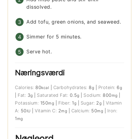
dissolved.
Add tofu, green onions, and seaweed.
Simmer for 5 minutes.
Serve hot.
Næringsværdi
Calories:
80
|
Carbohydrates:
8
|
Protein:
6
kcal
g
g
|
Fat:
3
|
Saturated Fat:
0.5
|
Sodium:
800
|
g
g
mg
Potassium:
150
|
Fiber:
1
|
Sugar:
2
|
Vitamin
mg
g
g
A:
50
|
Vitamin C:
2
|
Calcium:
50
|
Iron:
IU
mg
mg
1
mg
Nøgleord