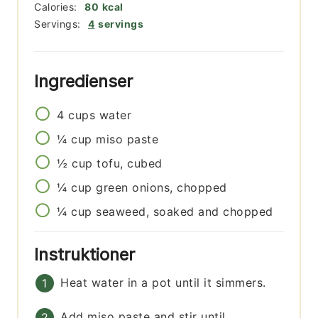
Calories:
80
kcal
Servings:
4
servings
Ingredienser
4
cups
water
¼
cup
miso paste
½
cup
tofu, cubed
¼
cup
green onions, chopped
¼
cup
seaweed, soaked and chopped
Instruktioner
Heat water in a pot until it simmers.
Add miso paste and stir until