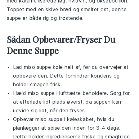
med karamelliserede
løg
,
hvidvin
, og
oksebouillon
.
Toppet med en skive
brød
og smeltet
ost
, denne
suppe
er både rig og trøstende.
Sådan Opbevarer/Fryser Du
Denne Suppe
Lad
miso suppe
køle helt af, før du overvejer at
opbevare den. Dette forhindrer kondens og
holder smagen frisk.
Hæld
miso suppe
i lufttætte beholdere. Sørg for
at efterlade lidt plads øverst, da suppen kan
udvide sig lidt, når den fryses.
Opbevar
miso suppe
i køleskabet, hvis du
planlægger at spise den inden for 3-4 dage.
Dette holder ingredienserne friske og smagfulde.