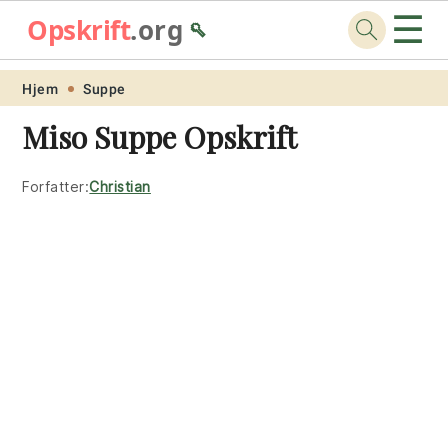
☰
Opskrift
.org
🥄
Skip
Skip
Skip
Skip
Hjem
Suppe
to
to
to
to
Miso Suppe Opskrift
primary
main
primary
footer
navigation
content
sidebar
Forfatter:
Christian