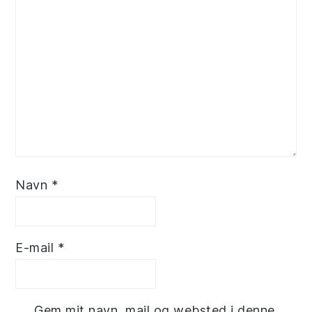
Navn
*
E-mail
*
Gem mit navn, mail og websted i denne