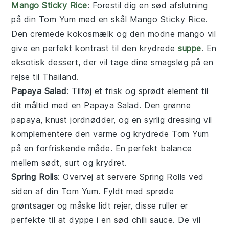
Mango Sticky Rice
: Forestil dig en sød afslutning
på din
Tom Yum
med en skål
Mango Sticky Rice
.
Den cremede kokosmælk og den modne
mango
vil
give en perfekt kontrast til den krydrede
suppe
. En
eksotisk dessert, der vil tage dine smagsløg på en
rejse til
Thailand
.
Papaya Salad
: Tilføj et frisk og sprødt element til
dit måltid med en
Papaya Salad
. Den grønne
papaya
, knust
jordnødder
, og en syrlig dressing vil
komplementere den varme og krydrede
Tom Yum
på en forfriskende måde. En perfekt balance
mellem sødt, surt og krydret.
Spring Rolls
: Overvej at servere
Spring Rolls
ved
siden af din
Tom Yum
. Fyldt med sprøde
grøntsager
og måske lidt
rejer
, disse ruller er
perfekte til at dyppe i en sød chili sauce. De vil