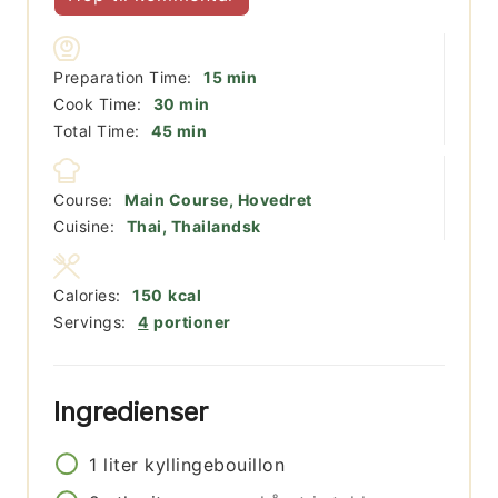
minutter
Preparation Time:
15
min
minutter
Cook Time:
30
min
minutter
Total Time:
45
min
Course:
Main Course, Hovedret
Cuisine:
Thai, Thailandsk
Calories:
150
kcal
Servings:
4
portioner
Ingredienser
1
liter
kyllingebouillon