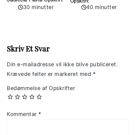
Opskrift
30 minutter
40 minutter
Reader
Interactions
Skriv Et Svar
Din e-mailadresse vil ikke blive publiceret.
Krævede felter er markeret med
*
Bedømmelse af Opskrifter
Kommentar
*