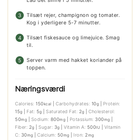
Lad det simre i 5 minutter.
Tilsæt rejer, champignon og tomater.
Kog i yderligere 5-7 minutter.
Tilsæt fiskesauce og limejuice. Smag
til.
Server varm med hakket koriander på
toppen.
Næringsværdi
Calories:
150
|
Carbohydrates:
10
|
Protein:
kcal
g
15
|
Fat:
5
|
Saturated Fat:
2
|
Cholesterol:
g
g
g
50
|
Sodium:
800
|
Potassium:
300
|
mg
mg
mg
Fiber:
2
|
Sugar:
3
|
Vitamin A:
500
|
Vitamin
g
g
IU
C:
30
|
Calcium:
50
|
Iron:
2
mg
mg
mg