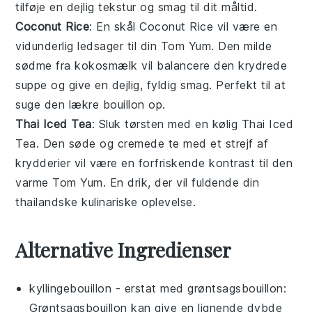
tilføje en dejlig tekstur og smag til dit måltid.
Coconut Rice
: En skål
Coconut Rice
vil være en
vidunderlig ledsager til din
Tom Yum
. Den milde
sødme fra
kokosmælk
vil balancere den krydrede
suppe og give en dejlig, fyldig smag. Perfekt til at
suge den lækre bouillon op.
Thai Iced Tea
: Sluk tørsten med en kølig
Thai Iced
Tea
. Den søde og cremede
te
med et strejf af
krydderier
vil være en forfriskende kontrast til den
varme
Tom Yum
. En drik, der vil fuldende din
thailandske kulinariske oplevelse.
Alternative Ingredienser
kyllingebouillon
- erstat med
grøntsagsbouillon
:
Grøntsagsbouillon kan give en lignende dybde