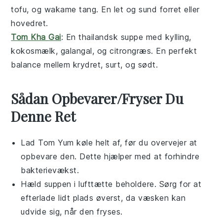
tofu
, og
wakame tang
. En let og sund forret eller
hovedret
.
Tom Kha Gai
: En thailandsk
suppe
med
kylling
,
kokosmælk
,
galangal
, og
citrongræs
. En perfekt
balance mellem krydret, surt, og sødt.
Sådan Opbevarer/Fryser Du
Denne Ret
Lad
Tom Yum
køle helt af, før du overvejer at
opbevare den. Dette hjælper med at forhindre
bakterievækst.
Hæld
suppen
i lufttætte beholdere. Sørg for at
efterlade lidt plads øverst, da væsken kan
udvide sig, når den fryses.