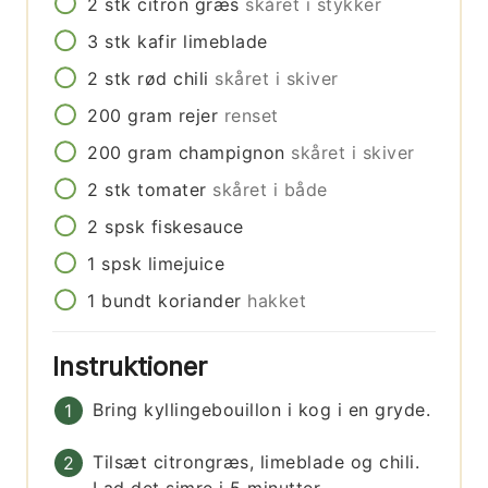
2
stk
citron græs
skåret i stykker
3
stk
kafir limeblade
2
stk
rød chili
skåret i skiver
200
gram
rejer
renset
200
gram
champignon
skåret i skiver
2
stk
tomater
skåret i både
2
spsk
fiskesauce
1
spsk
limejuice
1
bundt
koriander
hakket
Instruktioner
Bring kyllingebouillon i kog i en gryde.
Tilsæt citrongræs, limeblade og chili.