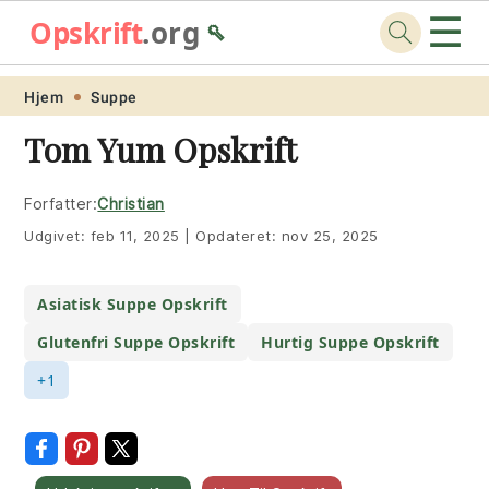
☰
Opskrift
.org
🥄
Skip
Skip
Skip
Skip
Hjem
Suppe
to
to
to
to
Tom Yum Opskrift
primary
main
primary
footer
navigation
content
sidebar
Forfatter:
Christian
Udgivet:
feb 11, 2025
|
Opdateret:
nov 25, 2025
Asiatisk Suppe Opskrift
Glutenfri Suppe Opskrift
Hurtig Suppe Opskrift
+1