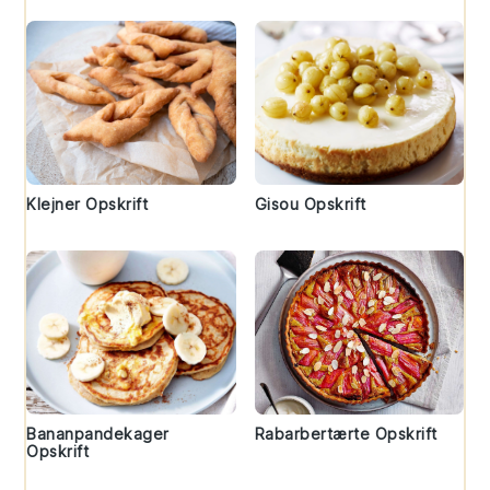
Klejner Opskrift
Gisou Opskrift
Bananpandekager
Rabarbertærte Opskrift
Opskrift