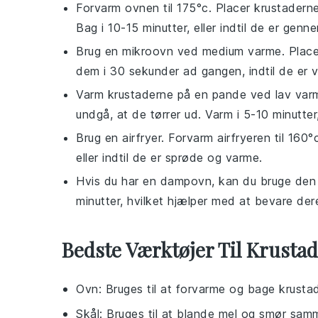
Forvarm ovnen til 175°c. Placer
krustadern
Bag i 10-15 minutter, eller indtil de er gen
Brug en
mikroovn
ved medium varme. Plac
dem i 30 sekunder ad gangen, indtil de er v
Varm
krustaderne
på en
pande
ved lav var
undgå, at de tørrer ud. Varm i 5-10 minutte
Brug en
airfryer
. Forvarm airfryeren til 160°
eller indtil de er sprøde og varme.
Hvis du har en
dampovn
, kan du bruge den
minutter, hvilket hjælper med at bevare der
Bedste Værktøjer Til Krusta
Ovn
: Bruges til at forvarme og bage krustad
Skål
: Bruges til at blande mel og smør sam