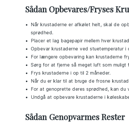
Sådan Opbevares/Fryses Kru
Når
krustaderne
er afkølet helt, skal de op
sprødhed.
Placer et lag bagepapir mellem hver
krusta
Opbevar
krustaderne
ved stuetemperatur i o
For længere opbevaring kan
krustaderne
fr
Sørg for at fjerne så meget luft som muligt
Frys
krustaderne
i op til 2 måneder.
Når du er klar til at bruge de frosne
krustad
For at genoprette deres sprødhed, kan du 
Undgå at opbevare
krustaderne
i køleskabe
Sådan Genopvarmes Rester