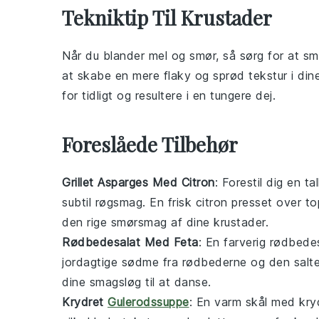
Tekniktip Til Krustader
Når du blander
mel
og
smør
, så sørg for at s
at skabe en mere
flaky
og sprød tekstur i di
for tidligt og resultere i en tungere dej.
Foreslåede Tilbehør
Grillet Asparges Med Citron
: Forestil dig en t
subtil røgsmag. En frisk
citron
presset over top
den rige smørsmag af dine
krustader
.
Rødbedesalat Med Feta
: En farverig
rødbedes
jordagtige sødme fra
rødbederne
og den salt
dine smagsløg til at danse.
Krydret
Gulerodssuppe
: En varm skål med
kry