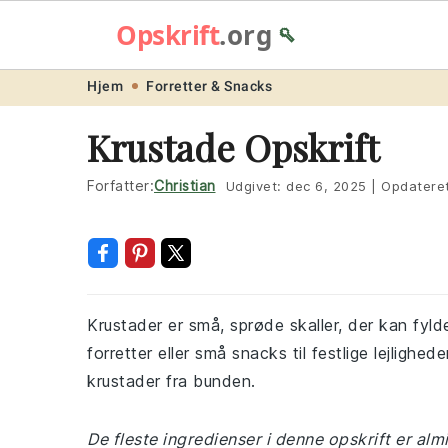
Opskrift
.org
🥄
Skip
Skip
Skip
Skip
Hjem
Forretter & Snacks
to
to
to
to
Krustade Opskrift
primary
main
primary
footer
navigation
content
sidebar
Forfatter:
Christian
Udgivet:
dec 6, 2025
|
Opdatere
Krustader er små, sprøde skaller, der kan fy
forretter eller små snacks til festlige lejligh
krustader fra bunden.
De fleste ingredienser i denne opskrift er almi