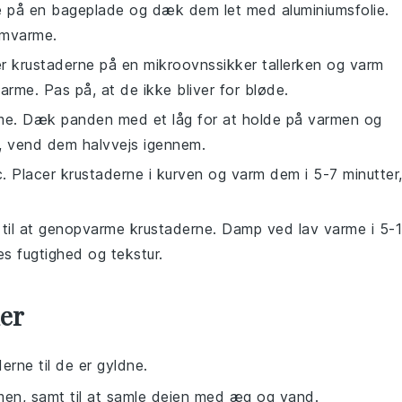
e
på en bageplade og dæk dem let med
aluminiumsfolie
.
nemvarme.
er
krustaderne
på en
mikroovnssikker tallerken
og varm
arme. Pas på, at de ikke bliver for bløde.
me. Dæk panden med et
låg
for at holde på varmen og
r, vend dem halvvejs igennem.
c. Placer
krustaderne
i kurven og varm dem i 5-7 minutter
 til at genopvarme
krustaderne
. Damp ved lav varme i 5-
es fugtighed og tekstur.
der
erne til de er gyldne.
men, samt til at samle dejen med æg og vand.