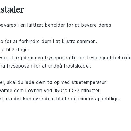
stader
bevares i en lufttæt beholder for at bevare deres
de
for at forhindre dem i at klistre sammen.
p til 3 dage.
yses. Læg dem i en frysepose eller en fryseegnet beholde
 fra fryseposen for at undgå frostskader.
er
, skal du lade dem tø op ved stuetemperatur.
varme dem i ovnen ved 180°c i 5-7 minutter.
t, da det kan gøre dem bløde og mindre appetitlige.