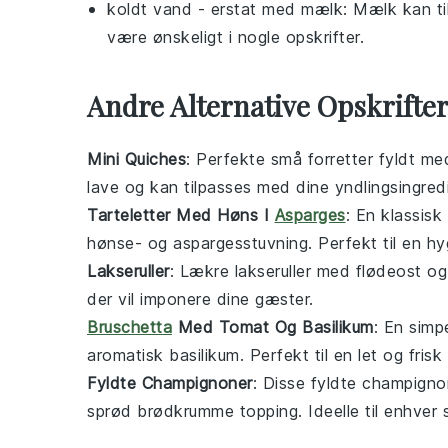
koldt vand
- erstat med
mælk
: Mælk kan ti
være ønskeligt i nogle opskrifter.
Andre Alternative Opskrifte
Mini Quiches
: Perfekte små
forretter
fyldt m
lave og kan tilpasses med dine yndlingsingred
Tarteletter Med Høns I
Asparges
: En klassis
hønse- og aspargesstuvning
. Perfekt til en h
Lakseruller
: Lækre
lakseruller
med
flødeost
o
der vil imponere dine gæster.
Bruschetta
Med Tomat Og Basilikum
: En simp
aromatisk
basilikum
. Perfekt til en let og frisk
Fyldte Champignoner
: Disse
fyldte champigno
sprød
brødkrumme
topping. Ideelle til enhve