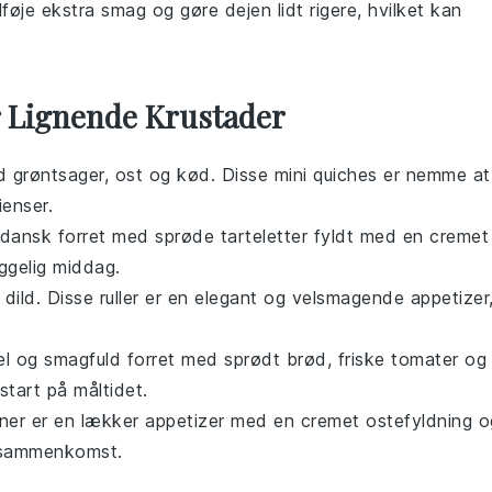
lføje ekstra smag og gøre dejen lidt rigere, hvilket kan
r Lignende Krustader
ed
grøntsager
,
ost
og
kød
. Disse
mini quiches
er nemme at
ienser.
k dansk
forret
med sprøde
tarteletter
fyldt med en cremet
yggelig middag.
g
dild
. Disse ruller er en elegant og velsmagende
appetizer
el og smagfuld
forret
med sprødt
brød
, friske
tomater
og
 start på måltidet.
ner
er en lækker
appetizer
med en cremet
ostefyldning
o
r sammenkomst.