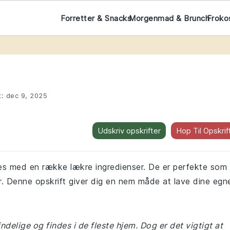
Forretter & Snacks
Morgenmad & Brunch
Froko
t:
dec 9, 2025
Udskriv opskrifter
Hop Til Opskrif
ldes med en række lækre ingredienser. De er perfekte som
eder. Denne opskrift giver dig en nem måde at lave dine egn
ndelige og findes i de fleste hjem. Dog er det vigtigt at