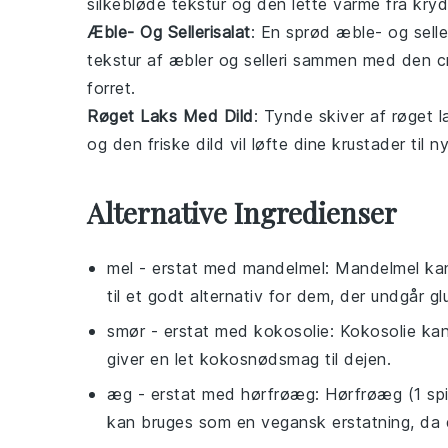
silkebløde tekstur og den lette varme fra krydd
Æble- Og Sellerisalat
: En sprød
æble- og selle
tekstur af
æbler
og
selleri
sammen med den creme
forret.
Røget Laks Med Dild
: Tynde skiver af
røget l
og den friske
dild
vil løfte dine
krustader
til n
Alternative Ingredienser
mel
- erstat med
mandelmel
: Mandelmel kan
til et godt alternativ for dem, der undgår gl
smør
- erstat med
kokosolie
: Kokosolie ka
giver en let kokosnødsmag til dejen.
æg
- erstat med
hørfrøæg
: Hørfrøæg (1 sp
kan bruges som en vegansk erstatning, da 