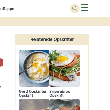
☰
st
Suppe
Primary
Sidebar
Relaterede Opskrifter
t
e
Grød Opskrifter
Smørrebrød
Opskrift
Opskrift