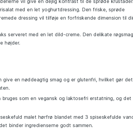
erierne vil give en dejlig kontrast til de sprøde
krustader
risalat
med en let
yoghurtdressing
. Den friske, sprøde
de dressing vil tilføje en forfriskende dimension til di
aks
serveret med en let
dild
-creme. Den delikate røgsma
ye højder.
 give en nøddeagtig smag og er glutenfri, hvilket gør det
uten.
n bruges som en vegansk og laktosefri erstatning, og det
iseskefuld malet hørfrø blandet med 3 spiseskefulde van
det binder ingredienserne godt sammen.