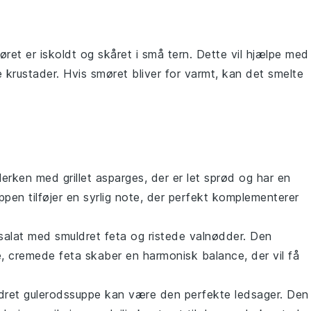
møret er iskoldt og skåret i små tern. Dette vil hjælpe med
ne
krustader
. Hvis smøret bliver for varmt, kan det smelte
allerken med
grillet asparges
, der er let sprød og har en
pen tilføjer en syrlig note, der perfekt komplementerer
alat
med smuldret
feta
og ristede
valnødder
. Den
e, cremede
feta
skaber en harmonisk balance, der vil få
dret gulerodssuppe
kan være den perfekte ledsager. Den