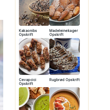
Kakaonibs
Madeleinekager
Opskrift
Opskrift
Cevapcici
Rugbrød Opskrift
Opskrift