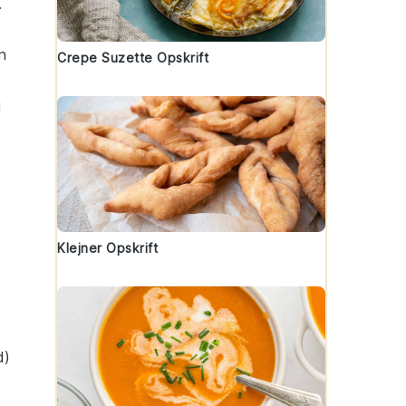
.
n
Crepe Suzette Opskrift
g
Klejner Opskrift
d)