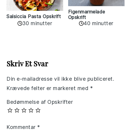
Figenmarmelade
Salsiccia Pasta Opskrift
Opskrift
30 minutter
40 minutter
Reader
Interactions
Skriv Et Svar
Din e-mailadresse vil ikke blive publiceret.
Krævede felter er markeret med
*
Bedømmelse af Opskrifter
Kommentar
*