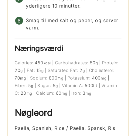
yderligere 10 minutter.
Smag til med salt og peber, og server
varm.
Næringsværdi
Calories:
450
|
Carbohydrates:
50
|
Protein:
kcal
g
20
|
Fat:
15
|
Saturated Fat:
2
|
Cholesterol:
g
g
g
70
|
Sodium:
800
|
Potassium:
400
|
mg
mg
mg
Fiber:
5
|
Sugar:
5
|
Vitamin A:
500
|
Vitamin
g
g
IU
C:
20
|
Calcium:
60
|
Iron:
3
mg
mg
mg
Nøgleord
Paella, Spanish, Rice / Paella, Spansk, Ris