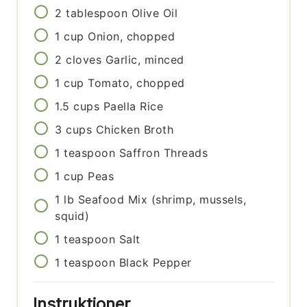
2
tablespoon
Olive Oil
1
cup
Onion, chopped
2
cloves
Garlic, minced
1
cup
Tomato, chopped
1.5
cups
Paella Rice
3
cups
Chicken Broth
1
teaspoon
Saffron Threads
1
cup
Peas
1
lb
Seafood Mix (shrimp, mussels,
squid)
1
teaspoon
Salt
1
teaspoon
Black Pepper
Instruktioner