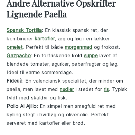
Andre Alternative Opskrifter
Lignende Paella
Spansk Tortilla
: En klassisk
spansk
ret, der
kombinerer
kartofler
, æg og løg i en lækker
omelet
. Perfekt til både
morgenmad
og frokost.
Gazpacho
: En forfriskende kold
suppe
lavet af
blendede tomater, agurker, peberfrugter og løg.
Ideel til varme sommerdage.
Fideuà
: En
valenciansk
specialitet, der minder om
paella
, men lavet med
nudler
i stedet for
ris
. Typisk
fyldt med
skaldyr
og fisk.
Pollo Al Ajillo
: En simpel men smagfuld ret med
kylling
stegt i
hvidløg
og
olivenolie
. Perfekt
serveret med
kartofler
eller
brød
.