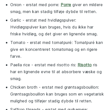
Onion
- erstat med
porre
:
Porre
giver en mildere
smag, men kan stadig tilføje dybde til retten.
Garlic
- erstat med
hvidløgspulver
:
Hvidløgspulver kan bruges, hvis du ikke har
friske hvidløg, og det giver en lignende smag.
Tomato
- erstat med
tomatpuré
: Tomatpuré kan
give en koncentreret tomatsmag og en rigere
farve.
Paella rice
- erstat med
risotto ris
:
Risotto
ris
har en lignende evne til at absorbere væske og
smag.
Chicken broth
- erstat med
grøntsagsbouillon
:
Grøntsagsbouillon kan bruges som en vegetarisk
mulighed og tilføjer stadig dybde til retten.
Saffron threads
- erstat med
gurkemeje
: