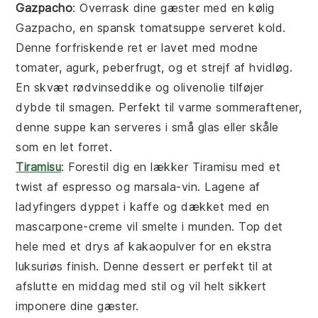
Gazpacho
: Overrask dine gæster med en kølig
Gazpacho
, en spansk
tomatsuppe
serveret kold.
Denne forfriskende ret er lavet med
modne
tomater
,
agurk
,
peberfrugt
, og et strejf af
hvidløg
.
En skvæt
rødvinseddike
og
olivenolie
tilføjer
dybde til smagen. Perfekt til varme sommeraftener,
denne suppe kan serveres i små
glas
eller
skåle
som en let forret.
Tiramisu
: Forestil dig en lækker
Tiramisu
med et
twist af
espresso
og
marsala-vin
. Lagene af
ladyfingers
dyppet i
kaffe
og dækket med en
mascarpone
-creme vil smelte i munden. Top det
hele med et drys af
kakaopulver
for en ekstra
luksuriøs finish. Denne dessert er perfekt til at
afslutte en
middag
med stil og vil helt sikkert
imponere dine gæster.