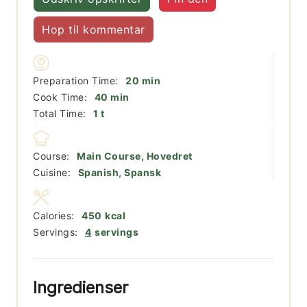
Hop til kommentar
minutter
Preparation Time:
20
min
minutter
Cook Time:
40
min
time
Total Time:
1
t
Course:
Main Course, Hovedret
Cuisine:
Spanish, Spansk
Calories:
450
kcal
Servings:
4
servings
Ingredienser