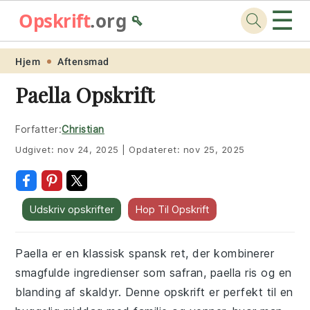
☰
Opskrift
.org
🥄
Skip
Skip
Skip
Skip
Hjem
Aftensmad
to
to
to
to
Paella Opskrift
primary
main
primary
footer
navigation
content
sidebar
Forfatter:
Christian
Udgivet:
nov 24, 2025
|
Opdateret:
nov 25, 2025
Udskriv opskrifter
Hop Til Opskrift
Paella er en klassisk spansk ret, der kombinerer
smagfulde ingredienser som safran, paella ris og en
blanding af skaldyr. Denne opskrift er perfekt til en