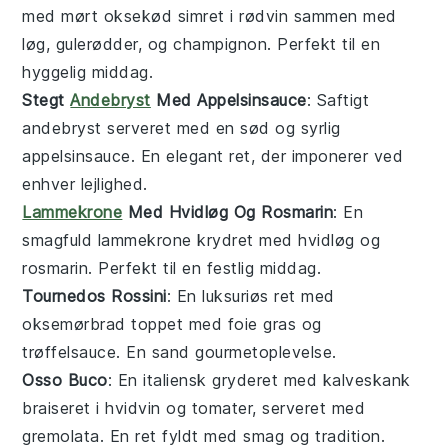
med mørt
oksekød
simret i rødvin sammen med
løg
,
gulerødder
, og
champignon
. Perfekt til en
hyggelig middag.
Stegt
Andebryst
Med Appelsinsauce
: Saftigt
andebryst
serveret med en sød og syrlig
appelsinsauce
. En elegant ret, der imponerer ved
enhver lejlighed.
Lammekrone
Med Hvidløg Og Rosmarin
: En
smagfuld
lammekrone
krydret med
hvidløg
og
rosmarin
. Perfekt til en festlig middag.
Tournedos Rossini
: En luksuriøs ret med
oksemørbrad
toppet med
foie gras
og
trøffelsauce. En sand gourmetoplevelse.
Osso Buco
: En italiensk
gryderet
med
kalveskank
braiseret i
hvidvin
og
tomater
, serveret med
gremolata
. En ret fyldt med smag og tradition.