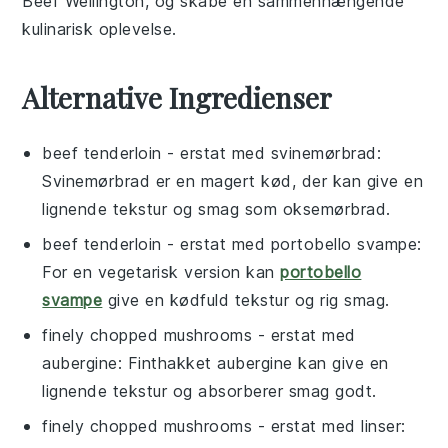
Beef Wellington
, og skabe en sammenhængende
kulinarisk oplevelse.
Alternative Ingredienser
beef tenderloin
- erstat med
svinemørbrad
:
Svinemørbrad er en magert kød, der kan give en
lignende tekstur og smag som oksemørbrad.
beef tenderloin
- erstat med
portobello svampe
:
For en vegetarisk version kan
portobello
svampe
give en kødfuld tekstur og rig smag.
finely chopped mushrooms
- erstat med
aubergine
: Finthakket aubergine kan give en
lignende tekstur og absorberer smag godt.
finely chopped mushrooms
- erstat med
linser
: