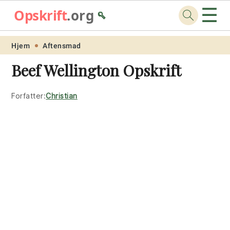
☰
Opskrift
.org
🥄
Skip
Skip
Skip
Skip
Hjem
Aftensmad
to
to
to
to
Beef Wellington Opskrift
primary
main
primary
footer
navigation
content
sidebar
Forfatter:
Christian