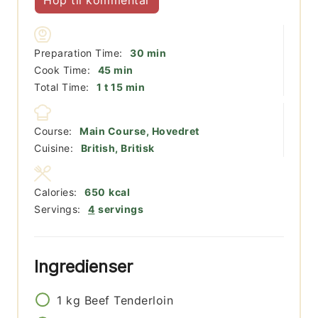
minutter
Preparation Time:
30
min
minutter
Cook Time:
45
min
time
minutter
Total Time:
1
t
15
min
Course:
Main Course, Hovedret
Cuisine:
British, Britisk
Calories:
650
kcal
Servings:
4
servings
Ingredienser
1
kg
Beef Tenderloin