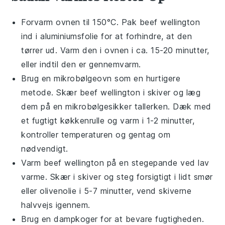
Forvarm ovnen til 150°C. Pak
beef wellington
ind i
aluminiumsfolie
for at forhindre, at den
tørrer ud. Varm den i ovnen i ca. 15-20 minutter,
eller indtil den er gennemvarm.
Brug en
mikrobølgeovn
som en hurtigere
metode. Skær
beef wellington
i skiver og læg
dem på en
mikrobølgesikker tallerken
. Dæk med
et fugtigt
køkkenrulle
og varm i 1-2 minutter,
kontroller temperaturen og gentag om
nødvendigt.
Varm
beef wellington
på en
stegepande
ved lav
varme. Skær i skiver og steg forsigtigt i lidt
smør
eller
olivenolie
i 5-7 minutter, vend skiverne
halvvejs igennem.
Brug en
dampkoger
for at bevare fugtigheden.