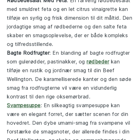
Rødbedesalat Med Feta
: En farverig
rødbedesalat
med smuldret
feta
og en let
citrus
vinaigrette kan
tilføje en syrlig og frisk dimension til dit måltid. Den
jordagtige smag af rødbederne og den salte feta
skaber en smagsoplevelse, der er både kompleks
og tilfredsstillende.
Bagte Rodfrugter
: En blanding af
bagte rodfrugter
som
gulerødder
,
pastinakker
, og
rødbeder
kan
tilføje en rustik og jordnær smag til din
Beef
Wellington
. De karamelliserede kanter og den søde
smag fra rodfrugterne vil være en vidunderlig
kontrast til den rige oksemørbrad.
Svampesuppe
: En silkeagtig
svampesuppe
kan
være en elegant forret, der sætter scenen for din
hovedret. Den dybe umami-smag fra
svampene
vil
forstærke de smagsnoter, der allerede findes i din