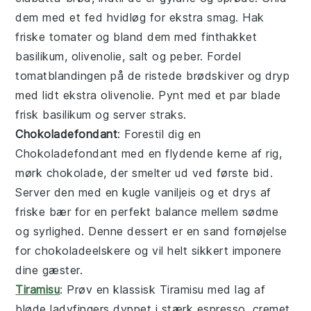
dem med et fed
hvidløg
for ekstra smag. Hak
friske
tomater
og bland dem med finthakket
basilikum
,
olivenolie
,
salt
og
peber
. Fordel
tomatblandingen på de ristede brødskiver og dryp
med lidt ekstra
olivenolie
. Pynt med et par blade
frisk basilikum og server straks.
Chokoladefondant
: Forestil dig en
Chokoladefondant
med en flydende kerne af rig,
mørk chokolade, der smelter ud ved første bid.
Server den med en kugle vaniljeis og et drys af
friske bær for en perfekt balance mellem sødme
og syrlighed. Denne dessert er en sand fornøjelse
for chokoladeelskere og vil helt sikkert imponere
dine gæster.
Tiramisu
: Prøv en klassisk
Tiramisu
med lag af
bløde ladyfingers dyppet i stærk espresso, cremet