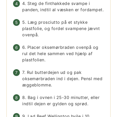
4. Steg de finthakkede svampe i
panden, indtil al væsken er fordampet.
5. Læg prosciutto på et stykke
plastfolie, og fordel svampene jævnt
ovenpå.
6. Placer oksemørbraden ovenpå og
rul det hele sammen ved hjælp af
plastfolien.
7. Rul butterdejen ud og pak
oksemørbraden ind i dejen. Pensl med
æggeblomme.
8. Bag i ovnen i 25-30 minutter, eller
indtil dejen er gylden og sprød.
9. Lad Beef Wellington hvile i 10