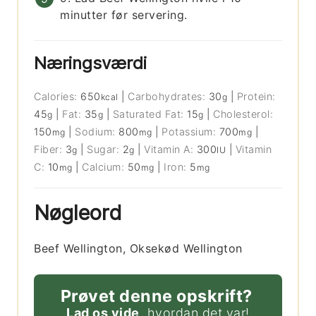
minutter før servering.
Næringsværdi
Calories:
650
|
Carbohydrates:
30
|
Protein:
kcal
g
45
|
Fat:
35
|
Saturated Fat:
15
|
Cholesterol:
g
g
g
150
|
Sodium:
800
|
Potassium:
700
|
mg
mg
mg
Fiber:
3
|
Sugar:
2
|
Vitamin A:
300
|
Vitamin
g
g
IU
C:
10
|
Calcium:
50
|
Iron:
5
mg
mg
mg
Nøgleord
Beef Wellington, Oksekød Wellington
Prøvet denne opskrift?
Lad os vide
, hvordan det var!