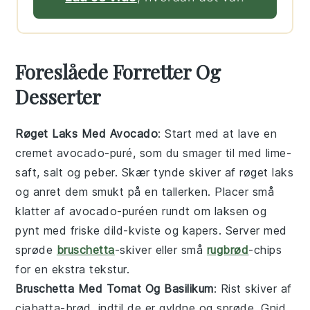
Foreslåede Forretter Og
Desserter
Røget Laks Med Avocado
: Start med at lave en
cremet
avocado
-puré, som du smager til med
lime
-
saft,
salt
og
peber
. Skær tynde skiver af
røget laks
og anret dem smukt på en tallerken. Placer små
klatter af avocado-puréen rundt om laksen og
pynt med friske
dild
-kviste og
kapers
. Server med
sprøde
bruschetta
-skiver eller små
rugbrød
-chips
for en ekstra tekstur.
Bruschetta Med Tomat Og Basilikum
: Rist skiver af
ciabatta
-brød, indtil de er gyldne og sprøde. Gnid