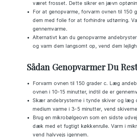
været frosset. Dette sikrer en jævn optønin
For at genopvarme, forvarm ovnen til 150 g
dem med folie for at forhindre udtørring. Var
gennemvarme.
Alternativt kan du genopvarme
andebryste
og varm dem langsomt op, vend dem lejligh
Sådan Genopvarmer Du Res
Forvarm ovnen til 150 grader c. Læg
andeb
ovnen i 10-15 minutter, indtil de er gennem
Skær
andebrysterne
i tynde skiver og læg
medium varme i 3-5 minutter, vend skiverne
Brug en mikrobølgeovn som en sidste udv
dæk med et fugtigt køkkenrulle. Varm i mik
vend halvvejs igennem.