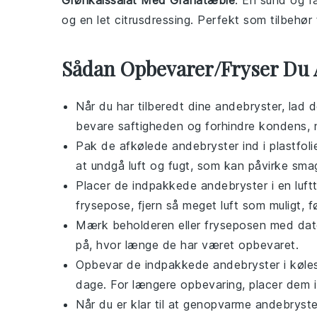
Grønkålssalat Med Granatæble
: En sund og f
og en let
citrusdressing
. Perfekt som tilbehør 
Sådan Opbevarer/Fryser Du
Når du har tilberedt dine
andebryster
, lad 
bevare saftigheden og forhindre kondens, 
Pak de afkølede
andebryster
ind i plastfol
at undgå luft og fugt, som kan påvirke sma
Placer de indpakkede
andebryster
i en luf
frysepose, fjern så meget luft som muligt, f
Mærk beholderen eller fryseposen med datoe
på, hvor længe de har været opbevaret.
Opbevar de indpakkede
andebryster
i køle
dage. For længere opbevaring, placer dem i 
Når du er klar til at genopvarme
andebryste