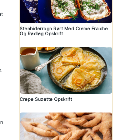
et
Stenbiderrogn Rørt Med Creme Fraiche
Og Rødløg Opskrift
e.
Crepe Suzette Opskrift
on