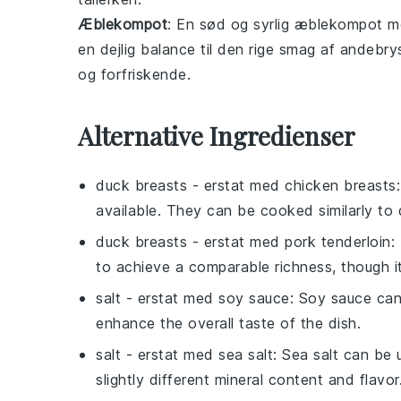
Æblekompot
: En sød og syrlig
æblekompot
me
en dejlig balance til den rige smag af andebry
og forfriskende.
Alternative Ingredienser
duck breasts
- erstat med
chicken breasts
available. They can be cooked similarly to d
duck breasts
- erstat med
pork tenderloin
:
to achieve a comparable richness, though it w
salt
- erstat med
soy sauce
: Soy sauce can
enhance the overall taste of the dish.
salt
- erstat med
sea salt
: Sea salt can be u
slightly different mineral content and flavor