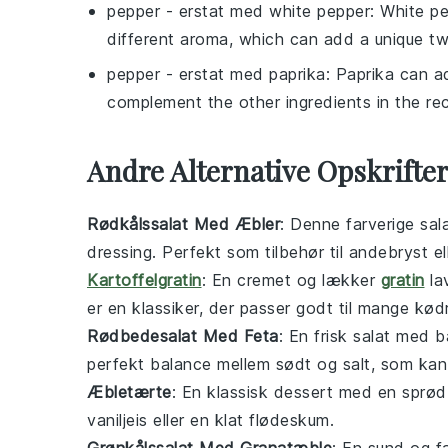
pepper
- erstat med
white pepper
: White pe
different aroma, which can add a unique twi
pepper
- erstat med
paprika
: Paprika can a
complement the other ingredients in the rec
Andre Alternative Opskrifte
Rødkålssalat Med Æbler
: Denne farverige
sal
dressing. Perfekt som tilbehør til
andebryst
el
Kartoffelgratin
: En cremet og lækker
gratin
la
er en klassiker, der passer godt til mange
kødr
Rødbedesalat Med Feta
: En frisk
salat
med b
perfekt balance mellem sødt og salt, som kan
Æbletærte
: En klassisk
dessert
med en sprø
vaniljeis
eller en klat
flødeskum
.