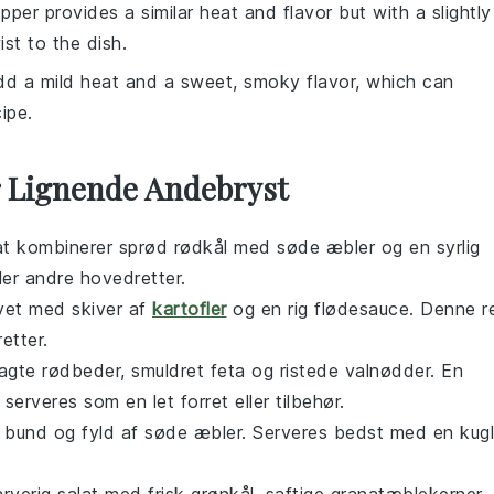
pper provides a similar heat and flavor but with a slightly
st to the dish.
dd a mild heat and a sweet, smoky flavor, which can
ipe.
r Lignende Andebryst
at
kombinerer sprød rødkål med søde
æbler
og en syrlig
ler andre
hovedretter
.
vet med skiver af
kartofler
og en rig
flødesauce
. Denne r
etter
.
agte
rødbeder
, smuldret
feta
og ristede
valnødder
. En
 serveres som en let
forret
eller
tilbehør
.
d
bund
og fyld af søde
æbler
. Serveres bedst med en kug