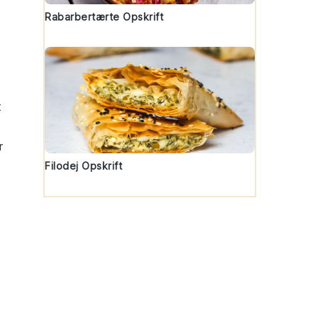
Rabarbertærte Opskrift
t
r
Filodej Opskrift