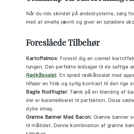
Når du rids skindet på
andebrysterne
, sørg f
med at smelte jævnt og giver en sprødere
sko
Foreslåede Tilbehør
Kartoffelmos
: Forestil dig en cremet
kartoffe
tungen. Den perfekte ledsager til de saftige a
Rødkålssalat
: En sprød
rødkålssalat
med appel
tilføjer en frisk og syrlig kontrast til den rig
Bagte Rodfrugter
: Tænk på en blanding af
ba
der er karamelliseret til perfektion. Disse s
dybe smag.
Grønne Bønner Med Bacon
: Grønne bønner sv
til måltidet. Denne kombination af
grønne bø
tallerken.