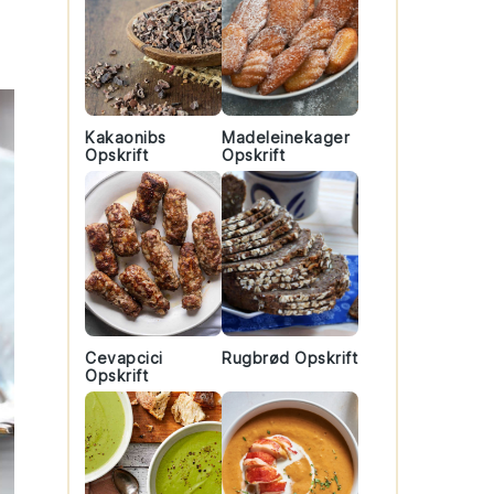
Kakaonibs
Madeleinekager
Opskrift
Opskrift
Cevapcici
Rugbrød Opskrift
Opskrift