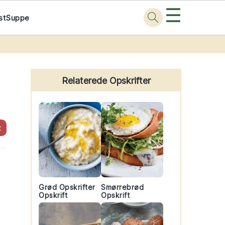
☰
st
Suppe
Primary
Sidebar
Relaterede Opskrifter
t
Grød Opskrifter
Smørrebrød
Opskrift
Opskrift