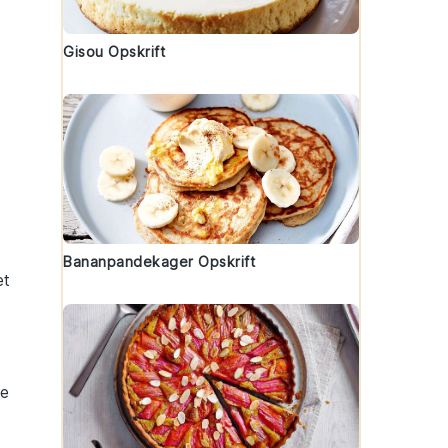
Gisou Opskrift
Bananpandekager Opskrift
et
le