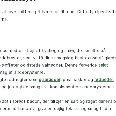
or at lave snittene på tværs af
fibrene
. Dette hjælper
fedt
rpe
.
lmos
med et strejf af hvidløg og smør, der smelter på
ndebryster, som vil få dine smagsløg til at danse af glæd
sinfileter og ristede valnødder. Denne farverige
salat
e smag af andebrysterne.
gte rodfrugter
som
gulerødder
, pastinakker og
rødbeder
,
øde og jordagtige smage vil komplementere andebrysternes
øbt i sprødt bacon, der tilføjer en salt og røget dimensi
nner med bacon
vil give en dejlig tekstur og smag til din