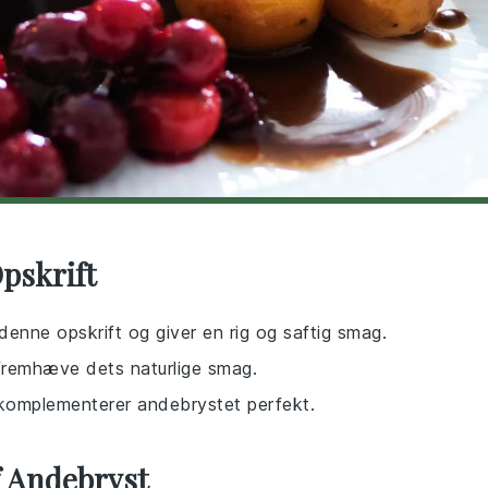
pskrift
denne opskrift og giver en rig og saftig smag.
 fremhæve dets naturlige smag.
r komplementerer andebrystet perfekt.
f Andebryst