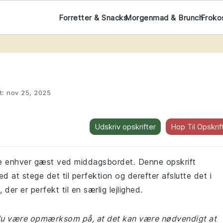
Forretter & Snacks
Morgenmad & Brunch
Froko
t:
nov 25, 2025
Udskriv opskrifter
Hop Til Opskrif
re enhver gæst ved middagsbordet. Denne opskrift
 at stege det til perfektion og derefter afslutte det i
der er perfekt til en særlig lejlighed.
 du være opmærksom på, at det kan være nødvendigt at