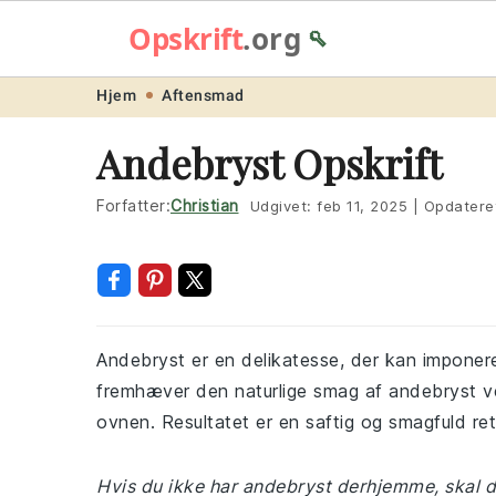
Opskrift
.org
🥄
Skip
Skip
Skip
Skip
Hjem
Aftensmad
to
to
to
to
Andebryst Opskrift
primary
main
primary
footer
navigation
content
sidebar
Forfatter:
Christian
Udgivet:
feb 11, 2025
|
Opdatere
Andebryst er en delikatesse, der kan impone
fremhæver den naturlige smag af andebryst ved
ovnen. Resultatet er en saftig og smagfuld ret, 
Hvis du ikke har andebryst derhjemme, skal