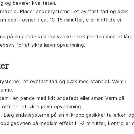
g og bevarer kvaliteten.
rader c. Placer
andebrysterne
i et ovnfast fad og dæk
m dem i ovnen i ca. 10-15 minutter, eller indtil de er
rne
på en pande ved lav varme. Dæk panden med et låg
edsvis for at sikre jævn opvarmning.
ter
rysterne
i et ovnfast fad og dæk med stanniol. Varm i
varme.
 dem i en pande med lidt
andefedt
eller
smør
. Varm på
 ofte for at sikre jævn opvarmning.
ej. Læg
andebrysterne
på en mikrobølgesikker tallerken o
robølgeovnen på medium effekt i 1-2 minutter, kontroller 