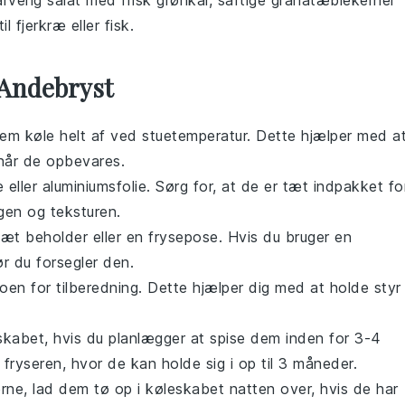
arverig
salat
med frisk
grønkål
, saftige
granatæblekerner
til
fjerkræ
eller
fisk
.
 Andebryst
dem køle helt af ved stuetemperatur. Dette hjælper med a
når de opbevares.
ie eller aluminiumsfolie. Sørg for, at de er tæt indpakket fo
gen og teksturen.
ttæt beholder eller en frysepose. Hvis du bruger en
ør du forsegler den.
n for tilberedning. Dette hjælper dig med at holde styr
skabet, hvis du planlægger at spise dem inden for 3-4
fryseren, hvor de kan holde sig i op til 3 måneder.
rne
, lad dem tø op i køleskabet natten over, hvis de har