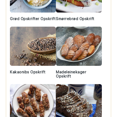
Grød Opskrifter Opskrift
Smørrebrød Opskrift
Kakaonibs Opskrift
Madeleinekager
Opskrift