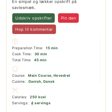
En simpel og lækker opskrift på
savlesmæk.
Udskriv opskrifter
Pin den
Hop til kommentar
minutter
Preparation Time:
15
min
minutter
Cook Time:
30
min
minutter
Total Time:
45
min
Course:
Main Course, Hovedret
Cuisine:
Danish, Dansk
Calories:
250
kcal
Servings:
4
servings