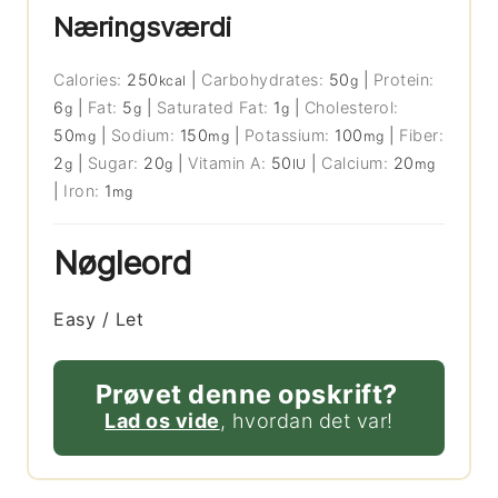
Næringsværdi
Calories:
250
|
Carbohydrates:
50
|
Protein:
kcal
g
6
|
Fat:
5
|
Saturated Fat:
1
|
Cholesterol:
g
g
g
50
|
Sodium:
150
|
Potassium:
100
|
Fiber:
mg
mg
mg
2
|
Sugar:
20
|
Vitamin A:
50
|
Calcium:
20
g
g
IU
mg
|
Iron:
1
mg
Nøgleord
Easy / Let
Prøvet denne opskrift?
Lad os vide
, hvordan det var!