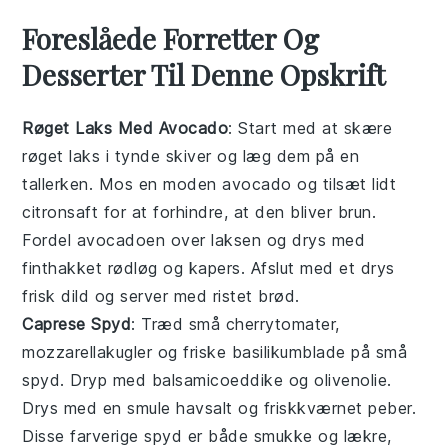
Foreslåede Forretter Og
Desserter Til Denne Opskrift
Røget Laks Med Avocado
: Start med at skære
røget laks
i tynde skiver og læg dem på en
tallerken. Mos en
moden avocado
og tilsæt lidt
citronsaft
for at forhindre, at den bliver brun.
Fordel avocadoen over laksen og drys med
finthakket rødløg
og
kapers
. Afslut med et drys
frisk dild
og server med
ristet brød
.
Caprese Spyd
: Træd små
cherrytomater
,
mozzarellakugler
og
friske basilikumblade
på små
spyd. Dryp med
balsamicoeddike
og
olivenolie
.
Drys med en smule
havsalt
og
friskkværnet peber
.
Disse farverige spyd er både smukke og lækre,