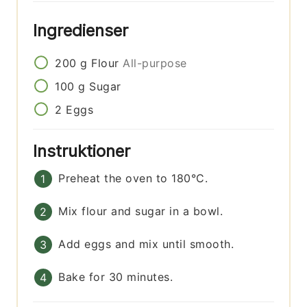
Ingredienser
200
g
Flour
All-purpose
100
g
Sugar
2
Eggs
Instruktioner
Preheat the oven to 180°C.
Mix flour and sugar in a bowl.
Add eggs and mix until smooth.
Bake for 30 minutes.