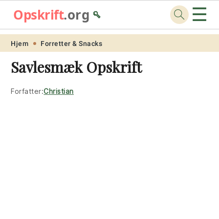
☰
Opskrift
.org
🥄
Skip
Skip
Skip
Skip
Hjem
Forretter & Snacks
to
to
to
to
Savlesmæk Opskrift
primary
main
primary
footer
navigation
content
sidebar
Forfatter:
Christian