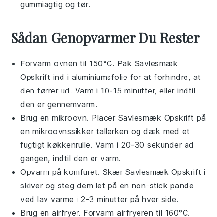
gummiagtig og tør.
Sådan Genopvarmer Du Rester
Forvarm ovnen til 150°C. Pak
Savlesmæk
Opskrift
ind i
aluminiumsfolie
for at forhindre, at
den tørrer ud. Varm i 10-15 minutter, eller indtil
den er gennemvarm.
Brug en
mikroovn
. Placer
Savlesmæk Opskrift
på
en
mikroovnssikker tallerken
og dæk med et
fugtigt
køkkenrulle
. Varm i 20-30 sekunder ad
gangen, indtil den er varm.
Opvarm på
komfuret
. Skær
Savlesmæk Opskrift
i
skiver og steg dem let på en
non-stick pande
ved lav varme i 2-3 minutter på hver side.
Brug en
airfryer
. Forvarm
airfryeren
til 160°C.