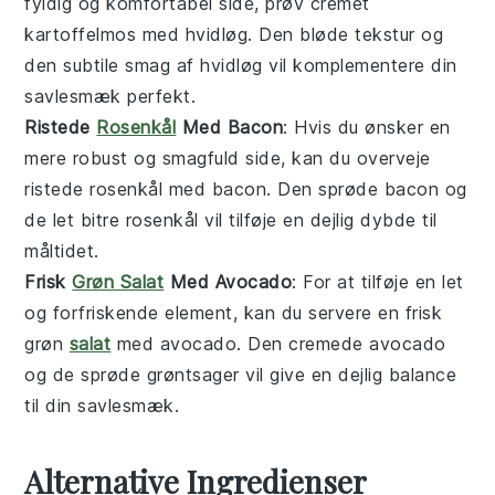
fyldig og komfortabel side, prøv
cremet
kartoffelmos med hvidløg
. Den bløde tekstur og
den subtile smag af
hvidløg
vil komplementere din
savlesmæk
perfekt.
Ristede
Rosenkål
Med Bacon
: Hvis du ønsker en
mere robust og smagfuld side, kan du overveje
ristede rosenkål med bacon
. Den sprøde
bacon
og
de let bitre
rosenkål
vil tilføje en dejlig dybde til
måltidet.
Frisk
Grøn Salat
Med Avocado
: For at tilføje en let
og forfriskende element, kan du servere en
frisk
grøn
salat
med avocado
. Den cremede
avocado
og de sprøde
grøntsager
vil give en dejlig balance
til din
savlesmæk
.
Alternative Ingredienser