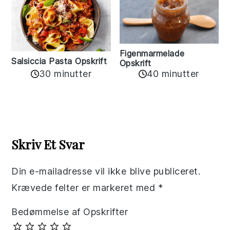
Figenmarmelade
Salsiccia Pasta Opskrift
Opskrift
30 minutter
40 minutter
Reader
Interactions
Skriv Et Svar
Din e-mailadresse vil ikke blive publiceret.
Krævede felter er markeret med
*
Bedømmelse af Opskrifter