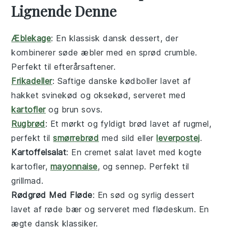
Lignende Denne
Æblekage
: En klassisk dansk dessert, der
kombinerer søde
æbler
med en sprød
crumble
.
Perfekt til efterårsaftener.
Frikadeller
: Saftige danske
kødboller
lavet af
hakket
svinekød
og
oksekød
, serveret med
kartofler
og brun sovs.
Rugbrød
: Et mørkt og fyldigt
brød
lavet af
rugmel
,
perfekt til
smørrebrød
med
sild
eller
leverpostej
.
Kartoffelsalat
: En cremet
salat
lavet med kogte
kartofler
,
mayonnaise
, og
sennep
. Perfekt til
grillmad.
Rødgrød Med Fløde
: En sød og syrlig
dessert
lavet af røde
bær
og serveret med flødeskum. En
ægte dansk klassiker.