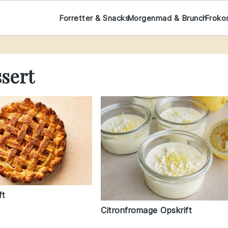
Forretter & Snacks
Morgenmad & Brunch
Froko
sert
ft
Citronfromage Opskrift