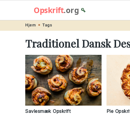
Opskrift
.org
🥄
Skip
Skip
Skip
Skip
Hjem
Tags
to
to
to
to
Traditionel Dansk Des
primary
main
primary
footer
navigation
content
sidebar
Savlesmæk Opskrift
Pie Opskri