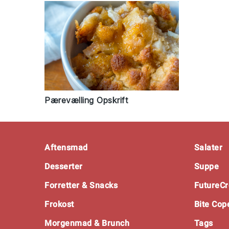
Pærevælling Opskrift
Footer
Aftensmad
Salater
Desserter
Suppe
Forretter & Snacks
FutureCr
Frokost
Bite Co
Morgenmad & Brunch
Tags