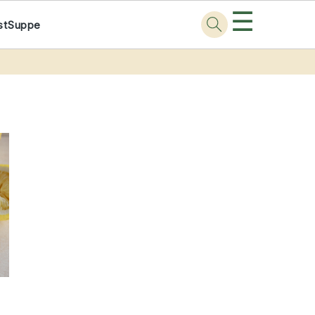
☰
st
Suppe